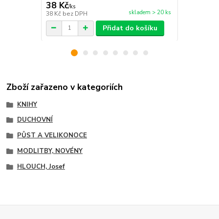
38 Kč
38 Kč
/
ks
/
ks
skladem > 20 ks
38 Kč
bez DPH
38 Kč
bez D
Přidat do košíku
Zboží zařazeno v kategoriích
KNIHY
DUCHOVNÍ
PŮST A VELIKONOCE
MODLITBY, NOVÉNY
HLOUCH, Josef