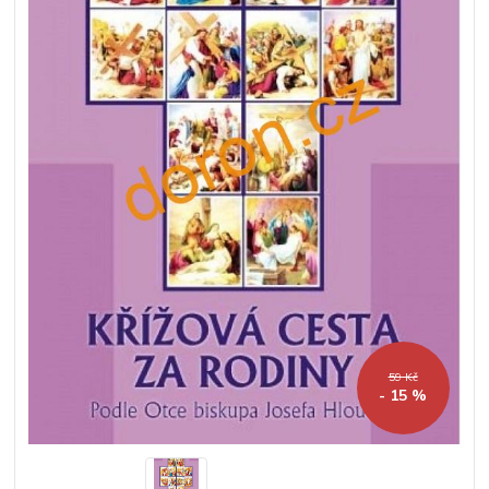
59 Kč
- 15 %