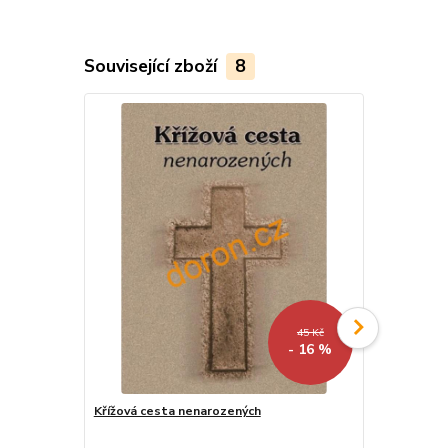
Související zboží
8
45 Kč
- 16 %
Křížová cesta nenarozených
Křížová cest