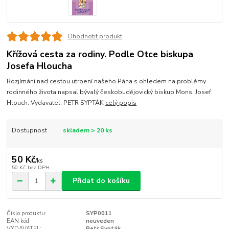
Ohodnotit produkt
Křížová cesta za rodiny. Podle Otce biskupa
Josefa Hloucha
Rozjímání nad cestou utrpení našeho Pána s ohledem na problémy
rodinného života napsal bývalý českobudějovický biskup Mons. Josef
Hlouch. Vydavatel: PETR SYPTÁK
celý popis
Dostupnost
skladem > 20 ks
50 Kč
/
ks
50 Kč
bez DPH
Přidat do košíku
Číslo produktu:
SYP0011
EAN kód:
neuveden
VYDAVATEL:
Petr Sypták