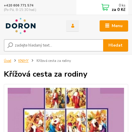
0
ks
+420 606 771 574
za
0 Kč
(Po-Pá, 8-15:30 hod.)
Menu
Hledat
Úvod
KNIHY
Křížová cesta za rodiny
Křížová cesta za rodiny