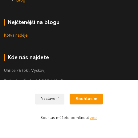
Blog
Nejčtenější na blogu
Kotva naděje
Kde nás najdete
Uhřice 76 (okr. Vyškov)
Bučovice, Ždánská 906 (sklad)
KNIHKUPECTVÍ:
Souhlasím
Nastavení
České Budějovice, U Černé věže 71/4
Uherské Hradiště, Mariánské náměstí 200
Souhlas můžete odmítnout
zde
.
Uherský Brod, Mariánské náměstí 13