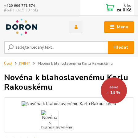
0
ks
+420 606 771 574
za
0 Kč
(Po-Pá, 8-15:30 hod.)
Menu
Hledat
Úvod
KNIHY
Novéna k blahoslavenému Karlu Rakouskému
Novéna k blahoslavenému Karlu
Rakouskému
35 Kč
- 14 %