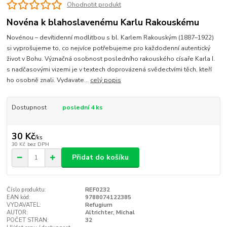
Ohodnotit produkt
Novéna k blahoslavenému Karlu Rakouskému
Novénou – devítidenní modlitbou s bl. Karlem Rakouským (1887–1922)
si vyprošujeme to, co nejvíce potřebujeme pro každodenní autentický
život v Bohu. Význačná osobnost posledního rakouského císaře Karla I.
s nadčasovými vizemi je v textech doprovázená svědectvími těch, kteří
ho osobně znali. Vydavate...
celý popis
Dostupnost
poslední 4 ks
30 Kč
/
ks
30 Kč
bez DPH
Přidat do košíku
Číslo produktu:
REF0232
EAN kód:
9788074122385
VYDAVATEL:
Refugium
AUTOR:
Altrichter, Michal
POČET STRAN:
32