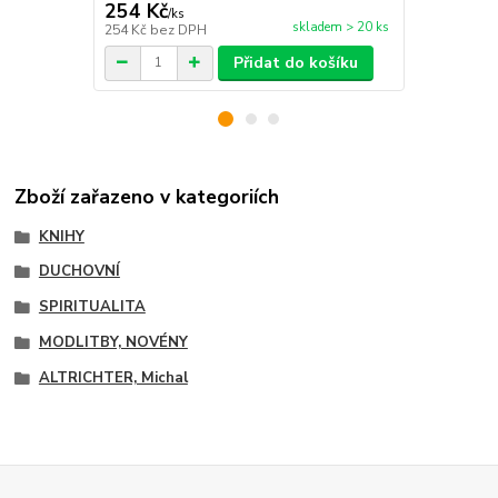
254 Kč
365 Kč
/
ks
/
ks
skladem > 20 ks
254 Kč
bez DPH
365 Kč
bez 
Přidat do košíku
Zboží zařazeno v kategoriích
KNIHY
DUCHOVNÍ
SPIRITUALITA
MODLITBY, NOVÉNY
ALTRICHTER, Michal