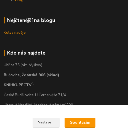
Blog
Nejčtenější na blogu
Kotva naděje
Kde nás najdete
Uhřice 76 (okr. Vyškov)
Bučovice, Ždánská 906 (sklad)
KNIHKUPECTVÍ:
České Budějovice, U Černé věže 71/4
Uherské Hradiště, Mariánské náměstí 200
Uherský Brod, Mariánské náměstí 13
Souhlasím
Nastavení