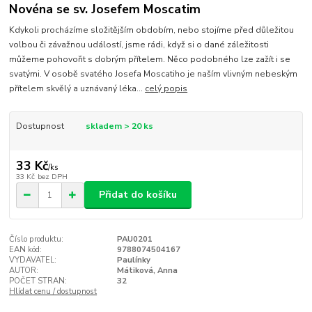
Novéna se sv. Josefem Moscatim
Kdykoli procházíme složitějším obdobím, nebo stojíme před důležitou
volbou či závažnou událostí, jsme rádi, když si o dané záležitosti
můžeme pohovořit s dobrým přítelem. Něco podobného lze zažít i se
svatými. V osobě svatého Josefa Moscatiho je naším vlivným nebeským
přítelem skvělý a uznávaný léka...
celý popis
Dostupnost
skladem > 20 ks
33 Kč
/
ks
33 Kč
bez DPH
Přidat do košíku
Číslo produktu:
PAU0201
EAN kód:
9788074504167
VYDAVATEL:
Paulínky
AUTOR:
Mátiková, Anna
POČET STRAN:
32
Hlídat cenu / dostupnost