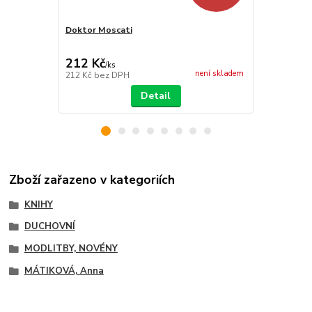
Doktor Moscati
Radost, to 
212 Kč
203 Kč
/
ks
/
ks
není skladem
212 Kč
bez DPH
203 Kč
bez 
Detail
Zboží zařazeno v kategoriích
KNIHY
DUCHOVNÍ
MODLITBY, NOVÉNY
MÁTIKOVÁ, Anna