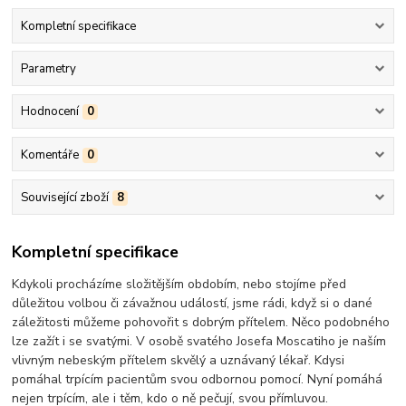
Kompletní specifikace
Parametry
Hodnocení
0
Komentáře
0
Související zboží
8
Kompletní specifikace
Kdykoli procházíme složitějším obdobím, nebo stojíme před
důležitou volbou či závažnou událostí, jsme rádi, když si o dané
záležitosti můžeme pohovořit s dobrým přítelem. Něco podobného
lze zažít i se svatými. V osobě svatého Josefa Moscatiho je naším
vlivným nebeským přítelem skvělý a uznávaný lékař. Kdysi
pomáhal trpícím pacientům svou odbornou pomocí. Nyní pomáhá
nejen trpícím, ale i těm, kdo o ně pečují, svou přímluvou.