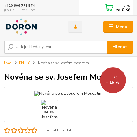
0
ks
+420 606 771 574
za
0 Kč
(Po-Pá, 8-15:30 hod.)
Menu
Hledat
Úvod
KNIHY
Novéna se sv. Josefem Moscatim
Novéna se sv. Josefem Moscatim
39 Kč
- 15 %
Ohodnotit produkt