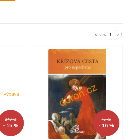
strana
z 1
249 Kč
45 Kč
- 15 %
- 16 %