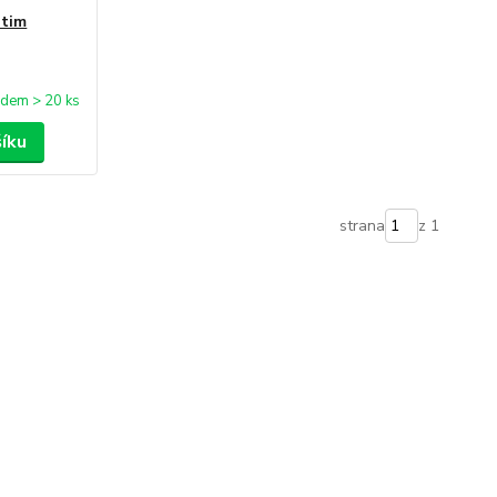
atim
adem > 20 ks
šíku
strana
z 1