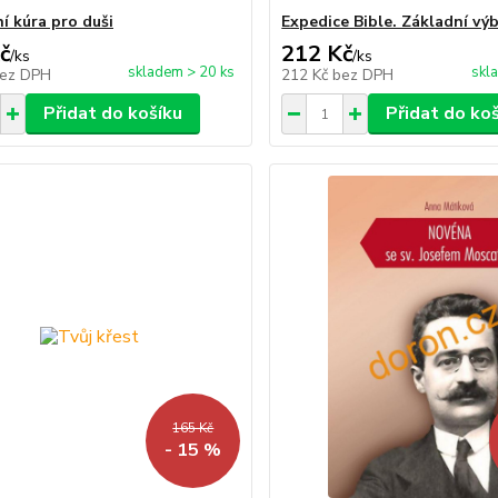
í kúra pro duši
Expedice Bible. Základní vý
č
212 Kč
/
ks
/
ks
skladem > 20 ks
skl
ez DPH
212 Kč
bez DPH
Přidat do košíku
Přidat do ko
165 Kč
- 15 %