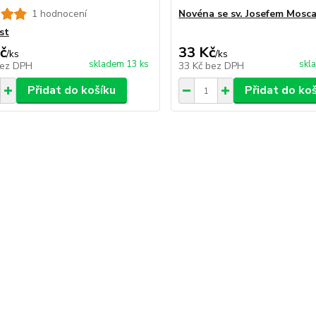
1 hodnocení
Novéna se sv. Josefem Mosc
st
č
33 Kč
/
ks
/
ks
skladem 13 ks
skl
ez DPH
33 Kč
bez DPH
Přidat do košíku
Přidat do ko