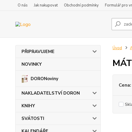
O nás
Jak nakupovat
Obchodní podmínky
Formulář pro vr
Úvod
PŘIPRAVUJEME
MÁT
NOVINKY
DORONoviny
Cena:
NAKLADATELSTVÍ DORON
Skl
KNIHY
SVÁTOSTI
KALENDÁŘE