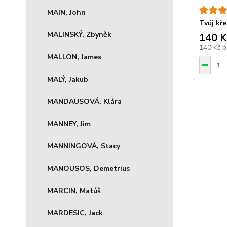
MAIN, John
Tvůj kře
MALINSKÝ, Zbyněk
140 K
140 Kč
b
MALLON, James
MALÝ, Jakub
MANDAUSOVÁ, Klára
MANNEY, Jim
MANNINGOVÁ, Stacy
MANOUSOS, Demetrius
MARCIN, Matúš
MARDESIC, Jack