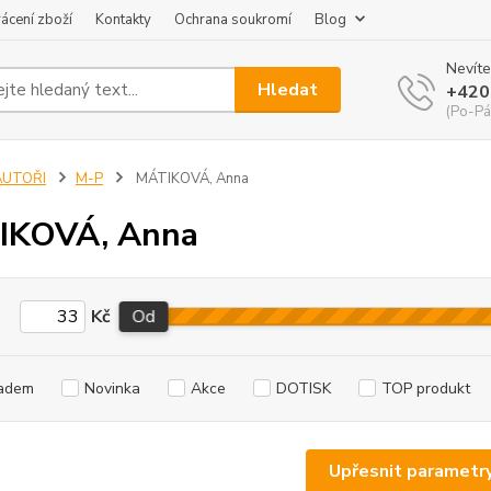
ácení zboží
Kontakty
Ochrana soukromí
Blog
Nevíte
Hledat
+420
(Po-Pá
AUTOŘI
M-P
MÁTIKOVÁ, Anna
IKOVÁ, Anna
Kč
Od
adem
Novinka
Akce
DOTISK
TOP produkt
Upřesnit parametr