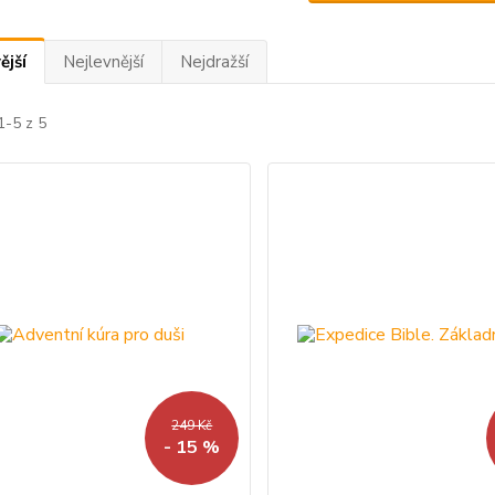
ější
Nejlevnější
Nejdražší
1-5 z 5
249 Kč
- 15 %