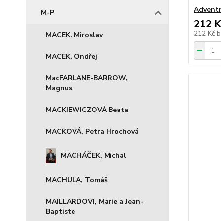
Adventn
M-P
212 K
212 Kč
b
MACEK, Miroslav
MACEK, Ondřej
MacFARLANE-BARROW,
Magnus
MACKIEWICZOVÁ Beata
MACKOVÁ, Petra Hrochová
MACHÁČEK, Michal
MACHULA, Tomáš
MAILLARDOVI, Marie a Jean-
Baptiste