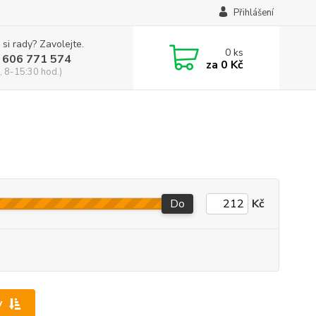
Přihlášení
 si rady? Zavolejte.
0
ks
 606 771 574
za
0 Kč
, 8-15:30 hod.)
Do
Kč
y