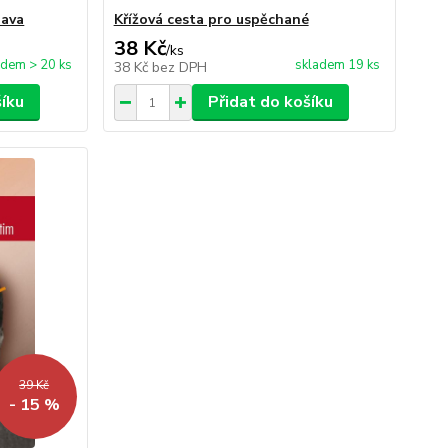
bava
Křížová cesta pro uspěchané
38 Kč
/
ks
adem > 20 ks
skladem 19 ks
38 Kč
bez DPH
šíku
Přidat do košíku
39 Kč
- 15 %