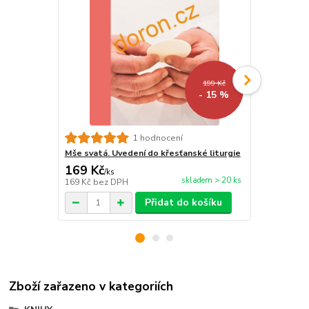
199 Kč
- 15 %
1 hodnocení
Mše svatá. Uvedení do křesťanské liturgie
Cestou od s
169 Kč
212 Kč
/
ks
/
ks
skladem > 20 ks
169 Kč
bez DPH
212 Kč
bez 
Přidat do košíku
Zboží zařazeno v kategoriích