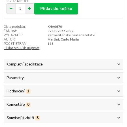
212 Kč
bez DPH
Přidat do košíku
Číslo produktu:
KNA0670
EAN kód:
9788075662392
VYDAVATEL:
Karmelitánské nakladatelství
AUTOR:
Martini, Carlo Maria
POČET STRAN:
168
Hlídat cenu / dostupnost
Kompletní specifikace
Parametry
Hodnocení
1
Komentáře
0
Související zboží
3