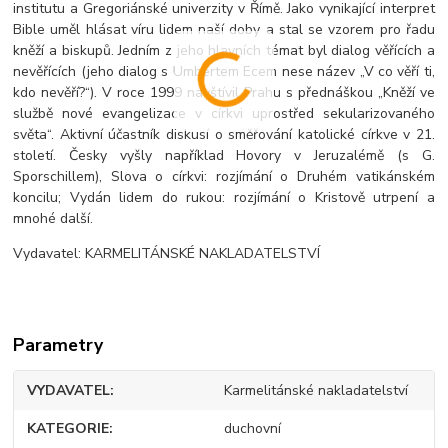
institutu a Gregoriánské univerzity v Římě. Jako vynikající interpret
Bible uměl hlásat víru lidem naší doby a stal se vzorem pro řadu
kněží a biskupů. Jedním z jeho hlavních témat byl dialog věřících a
nevěřících (jeho dialog s Umbertem Ecem nese název „V co věří ti,
kdo nevěří?“). V roce 1999 navštívil Prahu s přednáškou „Kněží ve
službě nové evangelizace v církvi uprostřed sekularizovaného
světa“. Aktivní účastník diskusí o směřování katolické církve v 21.
století. Česky vyšly například Hovory v Jeruzalémě (s G.
Sporschillem), Slova o církvi: rozjímání o Druhém vatikánském
koncilu; Vydán lidem do rukou: rozjímání o Kristově utrpení a
mnohé další.
Vydavatel: KARMELITÁNSKÉ NAKLADATELSTVÍ
Parametry
VYDAVATEL
Karmelitánské nakladatelství
KATEGORIE
duchovní