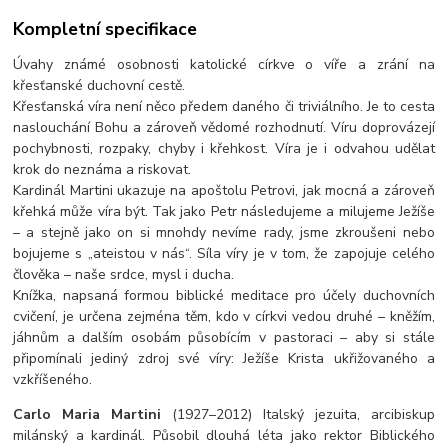
Kompletní specifikace
Úvahy známé osobnosti katolické církve o víře a zrání na
křesťanské duchovní cestě.
Křesťanská víra není něco předem daného či triviálního. Je to cesta
naslouchání Bohu a zároveň vědomé rozhodnutí. Víru doprovázejí
pochybnosti, rozpaky, chyby i křehkost. Víra je i odvahou udělat
krok do neznáma a riskovat.
Kardinál Martini ukazuje na apoštolu Petrovi, jak mocná a zároveň
křehká může víra být. Tak jako Petr následujeme a milujeme Ježíše
– a stejně jako on si mnohdy nevíme rady, jsme zkroušen
i nebo
bojujeme s „ateistou v nás“. Síla víry je v tom, že zapojuje celého
člověka – naše srdce, mysl i ducha.
Knížka, napsaná formou biblické meditace pro účely duchovních
cvičení, je určena zejména těm, kdo v církvi vedou druhé – kněžím,
jáhnům a dalším osobám působícím v pastoraci – aby si stále
připomínali jediný zdroj své víry: Ježíše Krista ukřižovaného a
vzkříšeného.
Carlo Maria Martini
(1927–2012) Italský jezuita, arcibiskup
milánský a kardinál. Působil dlouhá léta jako rektor Biblického