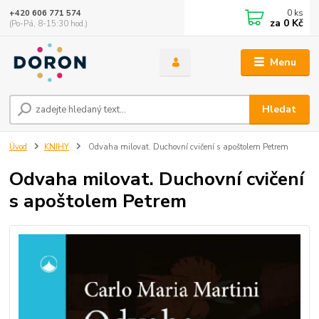
0
ks
+420 606 771 574
za
0 Kč
(Po-Pá, 8-15:30 hod.)
Menu
Hledat
Úvod
KNIHY
Odvaha milovat. Duchovní cvičení s apoštolem Petrem
Odvaha milovat. Duchovní cvičení
s apoštolem Petrem