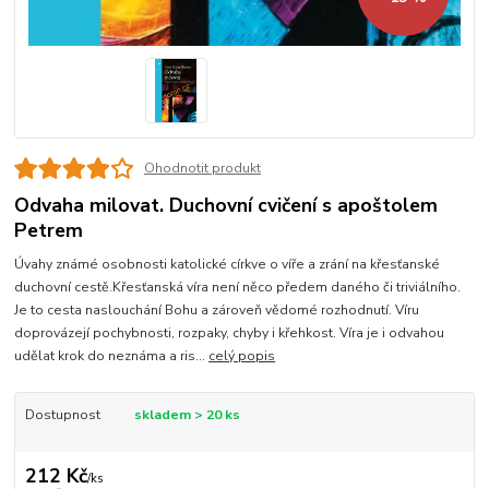
Ohodnotit produkt
Odvaha milovat. Duchovní cvičení s apoštolem
Petrem
Úvahy známé osobnosti katolické církve o víře a zrání na křesťanské
duchovní cestě.Křesťanská víra není něco předem daného či triviálního.
Je to cesta naslouchání Bohu a zároveň vědomé rozhodnutí. Víru
doprovázejí pochybnosti, rozpaky, chyby i křehkost. Víra je i odvahou
udělat krok do neznáma a ris...
celý popis
Dostupnost
skladem > 20 ks
212 Kč
/
ks