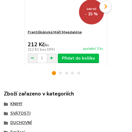
249 Kč
- 15 %
Františkánská Máří Magdaléna
Utrpení a ra
212 Kč
77 Kč
/
ks
/
ks
poslední 3 ks
212 Kč
bez DPH
77 Kč
bez D
Přidat do košíku
Zboží zařazeno v kategoriích
KNIHY
SVÁTOSTI
DUCHOVNÍ