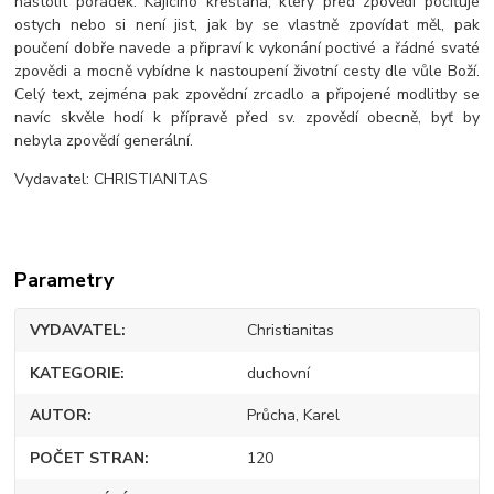
nastolit pořádek. Kajícího křesťana, který před zpovědí pociťuje
ostych nebo si není jist, jak by se vlastně zpovídat měl, pak
poučení dobře navede a připraví k vykonání poctivé a řádné svaté
zpovědi a mocně vybídne k nastoupení životní cesty dle vůle Boží.
Celý text, zejména pak zpovědní zrcadlo a připojené modlitby se
navíc skvěle hodí k přípravě před sv. zpovědí obecně, byť by
nebyla zpovědí generální.
Vydavatel: CHRISTIANITAS
Parametry
VYDAVATEL
Christianitas
KATEGORIE
duchovní
AUTOR
Průcha, Karel
POČET STRAN
120