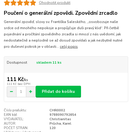
Ohodnotit produkt
Poučení o generální zpovědi. Zpovědní zrcadlo
Generální zpověď, slovy sv. Františka Saleského, „osvobozuje naše
srdce od mnohého nepokoje a propůjčuje duši pravý klid“. Při četbě
pojednání a pročítání zpovědního zrcadla si mnozí z nás uvědomí, jak
nedostatečně a neplodně se až dosud zpovídali a jak nezbytně nutné
pro duševní pokrok je v oblasti...
celý popis
Dostupnost
skladem 11 ks
111 Kč
/
ks
111 Kč
bez DPH
Přidat do košíku
Číslo produktu:
CHR0002
EAN kód:
9788090792654
VYDAVATEL:
Christianitas
AUTOR:
Průcha, Karel
POČET STRAN:
120