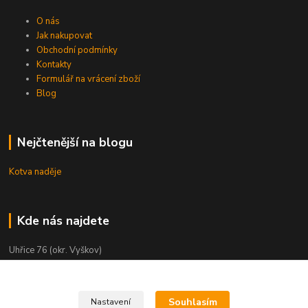
O nás
Jak nakupovat
Obchodní podmínky
Kontakty
Formulář na vrácení zboží
Blog
Nejčtenější na blogu
Kotva naděje
Kde nás najdete
Uhřice 76 (okr. Vyškov)
Bučovice, Ždánská 906 (sklad)
KNIHKUPECTVÍ:
Souhlasím
Nastavení