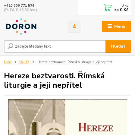
0
ks
+420 606 771 574
za
0 Kč
(Po-Pá, 8-15:30 hod.)
Menu
Hledat
Úvod
KNIHY
Hereze beztvarosti. Římská liturgie a její nepřítel
Hereze beztvarosti. Římská
liturgie a její nepřítel