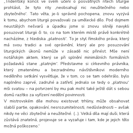
„Tridentský koncil ve svém učení o posvátných ritech liturgie
prohlásil, že tyto rity „neobsahují nic neužitečného nebo
zbytečného“. Tato věta, je-li správně pochopena, znovu vyzývá
k tomu, abychom liturgii považovali za umělecké dílo. Pod dojmem
neustálých nešvarů a úpadku jsme si znovu silněji navykli
posuzovat liturgii či to, co na tom kterém místě právě konkrétně
nacházíme, z hlediska „platnosti“. To je styl římského práva, který
má svou tradici a své oprávnění, který ale pro posuzování
liturgických úkonů nemůže v zásadě nic přinést. Mše není
notářským aktem, který se při splnění minimálních formálních
požadavků stane „platným“. Představme si církevního právníka,
který zmatenému a bezradnému návštěvníkovi moderního
nedělního setkání vysvětluje, že v tom, co se tam odehrálo, bylo
naplněno zaprvé, zadruhé a zatřetí, jednalo se tedy o „platnou“
mši svatou – na potvrzení by mu pak mohl také ještě dát s sebou
domů razítko za vyřízení nedělní povinnosti.
V mistrovském díle mohou existovat trhliny, může obsahovat
slabší partie, opakování, nesrozumitelnosti, nedůslednosti – avšak
nikdy ne věci zbytečné a neužitečné. (…). Velká díla mají duši, která
zůstává znatelná, projevuje se a vyzařuje i tam, kde je jejich tělo
možná poškozeno.“