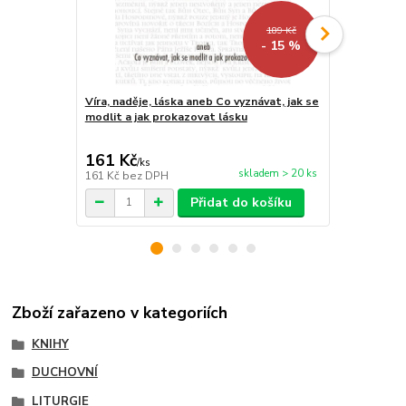
189 Kč
- 15 %
Víra, naděje, láska aneb Co vyznávat, jak se
Trpká zkou
modlit a jak prokazovat lásku
161 Kč
144 Kč
/
ks
/
ks
skladem > 20 ks
161 Kč
bez DPH
144 Kč
bez 
Přidat do košíku
Zboží zařazeno v kategoriích
KNIHY
DUCHOVNÍ
LITURGIE