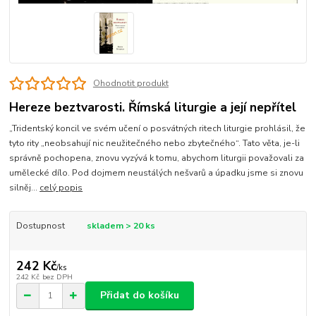
Ohodnotit produkt
Hereze beztvarosti. Římská liturgie a její nepřítel
„Tridentský koncil ve svém učení o posvátných ritech liturgie prohlásil, že
tyto rity „neobsahují nic neužitečného nebo zbytečného“. Tato věta, je-li
správně pochopena, znovu vyzývá k tomu, abychom liturgii považovali za
umělecké dílo. Pod dojmem neustálých nešvarů a úpadku jsme si znovu
silněj...
celý popis
Dostupnost
skladem > 20 ks
242 Kč
/
ks
242 Kč
bez DPH
Přidat do košíku