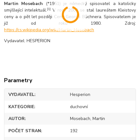
Martin Mosebach
(*1951) je německý spisovatel a katolicky
[1]
smýšlející intelektuál.
V roce 2002 se stal laureátem Kleistovy
ceny a o pět let později Ceny Georga Büchnera. Spisovatelem je
již od roku 1980. Zdroj:
https://cs.wikipedia.org/wiki/Martin_Mosebach
Vydavatel: HESPERION
Parametry
VYDAVATEL
Hesperion
KATEGORIE
duchovní
AUTOR
Mosebach, Martin
POČET STRAN
192