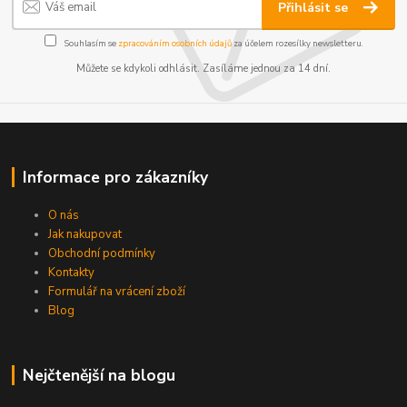
Přihlásit se
Souhlasím se
zpracováním osobních údajů
za účelem rozesílky newsletteru.
Můžete se kdykoli odhlásit. Zasíláme jednou za 14 dní.
Informace pro zákazníky
O nás
Jak nakupovat
Obchodní podmínky
Kontakty
Formulář na vrácení zboží
Blog
Nejčtenější na blogu