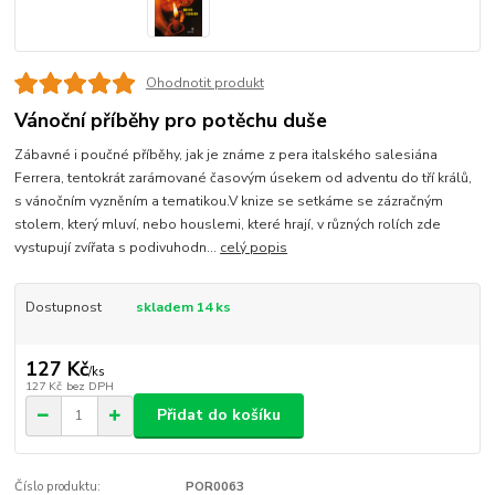
Ohodnotit produkt
Vánoční příběhy pro potěchu duše
Zábavné i poučné příběhy, jak je známe z pera italského salesiána
Ferrera, tentokrát zarámované časovým úsekem od adventu do tří králů,
s vánočním vyzněním a tematikou.V knize se setkáme se zázračným
stolem, který mluví, nebo houslemi, které hrají, v různých rolích zde
vystupují zvířata s podivuhodn...
celý popis
Dostupnost
skladem 14 ks
127 Kč
/
ks
127 Kč
bez DPH
Přidat do košíku
Číslo produktu:
POR0063