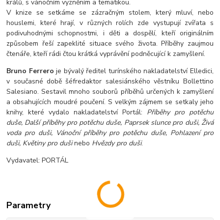
králů, s vánočním vyzněním a tematikou.
V knize se setkáme se zázračným stolem, který mluví, nebo
houslemi, které hrají, v různých rolích zde vystupují zvířata s
podivuhodnými schopnostmi, i děti a dospělí, kteří originálním
způsobem řeší zapeklité situace svého života. Příběhy zaujmou
čtenáře, kteří rádi čtou krátká vyprávění podněcující k zamyšlení.
Bruno Ferrero
je bývalý ředitel turínského nakladatelství Elledici,
v současné době šéfredaktor salesiánského věstníku Bollettino
Salesiano. Sestavil mnoho souborů příběhů určených k zamyšlení
a obsahujících moudré poučení. S velkým zájmem se setkaly jeho
knihy, které vydalo nakladatelství Portál:
Příběhy pro potěchu
duše, Další příběhy pro potěchu duše, Paprsek slunce pro duši, Živá
voda pro duši, Vánoční příběhy pro potěchu duše, Pohlazení pro
duši, Květiny pro duši
nebo
Hvězdy pro duši
.
Vydavatel: PORTÁL
Parametry