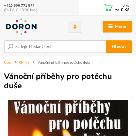
0
ks
+420 606 771 574
za
0 Kč
(Po-Pá, 8-15:30 hod.)
Menu
Hledat
Úvod
KNIHY
Vánoční příběhy pro potěchu duše
Vánoční příběhy pro potěchu
duše