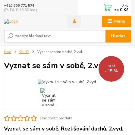
0
ks
+420 606 771 574
za
0 Kč
(Po-Pá, 8-15:30 hod.)
Menu
Hledat
Úvod
KNIHY
Vyznat se sám v sobě, 2.vyd.
Vyznat se sám v sobě, 2.vyd.
78 Kč
- 15 %
Ohodnotit produkt
Vyznat se sám v sobě. Rozlišování duchů. 2.vyd.