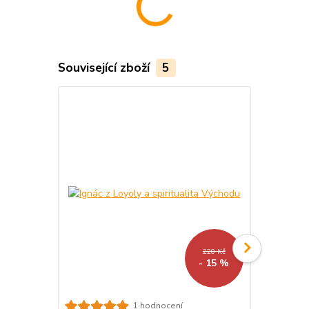
Související zboží
5
220 Kč
- 15 %
Vatikánské 
1 hodnocení