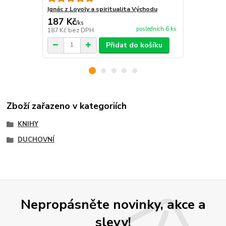
Ignác z Loyoly a spiritualita Východu
187 Kč
213 Kč
/
ks
/
ks
posledních 6 ks
187 Kč
bez DPH
213 Kč
bez 
Přidat do košíku
Zboží zařazeno v kategoriích
KNIHY
DUCHOVNÍ
Nepropásněte novinky, akce a
slevy!