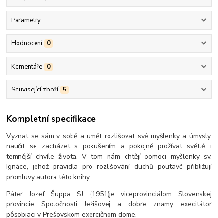
Parametry
Hodnocení
0
Komentáře
0
Související zboží
5
Kompletní specifikace
Vyznat se sám v sobě a umět rozlišovat své myšlenky a úmysly,
naučit se zacházet s pokušením a pokojně prožívat světlé i
temnější chvíle života. V tom nám chtějí pomoci myšlenky sv.
Ignáce, jehož pravidla pro rozlišování duchů poutavě přibližují
promluvy autora této knihy.
Páter Jozef Šuppa SJ (1951)je viceprovinciálom Slovenskej
provincie Spoločnosti Ježišovej a dobre známy execitátor
pôsobiaci v Prešovskom exercičnom dome.