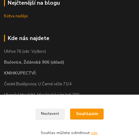
Nejčtenější na blogu
Kotva naděje
Kde nás najdete
Uhřice 76 (okr. Vyškov)
Bučovice, Ždánská 906 (sklad)
KNIHKUPECTVÍ:
České Budějovice, U Černé věže 71/4
Uherské Hradiště, Mariánské náměstí 200
Uherský Brod, Mariánské náměstí 13
Souhlasím
Nastavení
Souhlas můžete odmítnout
zde
.
Vytvořeno na
Eshop-rychle.cz