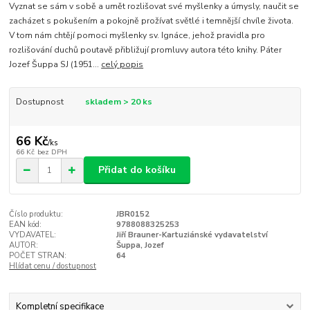
Vyznat se sám v sobě a umět rozlišovat své myšlenky a úmysly, naučit se
zacházet s pokušením a pokojně prožívat světlé i temnější chvíle života.
V tom nám chtějí pomoci myšlenky sv. Ignáce, jehož pravidla pro
rozlišování duchů poutavě přibližují promluvy autora této knihy. Páter
Jozef Šuppa SJ (1951...
celý popis
Dostupnost
skladem > 20 ks
66 Kč
/
ks
66 Kč
bez DPH
Přidat do košíku
Číslo produktu:
JBR0152
EAN kód:
9788088325253
VYDAVATEL:
Jiří Brauner-Kartuziánské vydavatelství
AUTOR:
Šuppa, Jozef
POČET STRAN:
64
Hlídat cenu / dostupnost
Kompletní specifikace