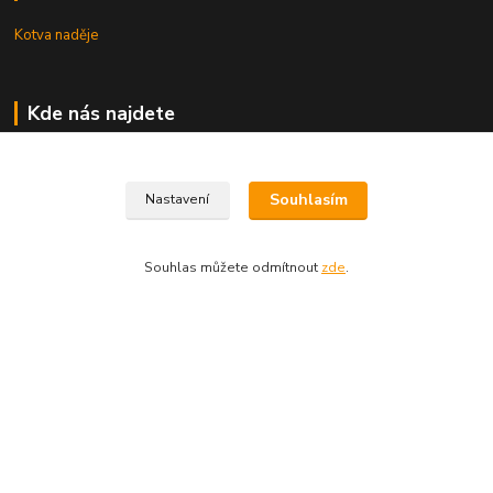
Kotva naděje
Kde nás najdete
Uhřice 76 (okr. Vyškov)
Souhlasím
Bučovice, Ždánská 906 (sklad)
Nastavení
KNIHKUPECTVÍ:
Souhlas můžete odmítnout
zde
.
České Budějovice, U Černé věže 71/4
Uherské Hradiště, Mariánské náměstí 200
Uherský Brod, Mariánské náměstí 13
Vytvořeno na
Eshop-rychle.cz