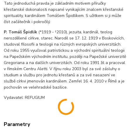
Tato jednoduchá pravda je základním motivem příručky
křesťanské dokonalosti napsané vynikajícím znalcem křesťanské
spirituality, kardinálem Tomášem Špidlíkem. S užitkem si ji může
číst začátečník i pokročilý.
P. Tomáš Špidlík
(*1919 - †2010), jezuita, kardinál, teolog
nerozdělené církve, starec. Narodil se 17. 12. 1919 v Boskovicích,
studoval filosofii a teologii na různých evropských univerzitách.
Od roku 1955 vyučoval patristickou a východní spirituální teologii
na Papežském východním institutu, později na Papežské univerzitě
Gregoriana a na dalších univerzitách. Od roku 1991 žil a pracoval
v římském Centru Aletti. V říjnu roku 2003 byl za své zásluhy o
studium a službu pro jednotu křesťanů a za své nasazení ve
službě církvi jmenován kardinálem. Zemřel 16. 4. 2010 v Římě a je
pochován ve velehradské bazilice.
Vydavatel: REFUGIUM
Parametry