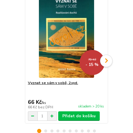
78 Kč
- 15 %
Vyznat se sám v sobě, 2.vyd.
Běžte za Jo
66 Kč
170 Kč
/
ks
/
ks
skladem > 20 ks
66 Kč
bez DPH
170 Kč
bez 
Přidat do košíku