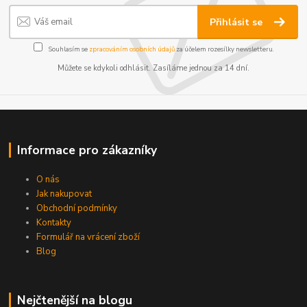
Přihlásit se
Souhlasím se
zpracováním osobních údajů
za účelem rozesílky newsletteru.
Můžete se kdykoli odhlásit. Zasíláme jednou za 14 dní.
Informace pro zákazníky
O nás
Jak nakupovat
Obchodní podmínky
Kontakty
Formulář na vrácení zboží
Blog
Nejčtenější na blogu