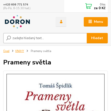
0
ks
+420 606 771 574
za
0 Kč
(Po-Pá, 8-15:30 hod.)
Menu
Hledat
Úvod
KNIHY
Prameny světla
Prameny světla