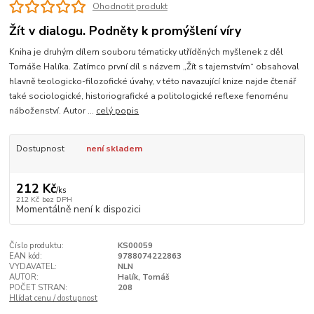
Ohodnotit produkt
Žít v dialogu. Podněty k promýšlení víry
Kniha je druhým dílem souboru tématicky utříděných myšlenek z děl
Tomáše Halíka. Zatímco první díl s názvem „Žít s tajemstvím“ obsahoval
hlavně teologicko-filozofické úvahy, v této navazující knize najde čtenář
také sociologické, historiografické a politologické reflexe fenoménu
náboženství. Autor ...
celý popis
Dostupnost
není skladem
212 Kč
/
ks
212 Kč
bez DPH
Momentálně není k dispozici
Číslo produktu:
KS00059
EAN kód:
9788074222863
VYDAVATEL:
NLN
AUTOR:
Halík, Tomáš
POČET STRAN:
208
Hlídat cenu / dostupnost