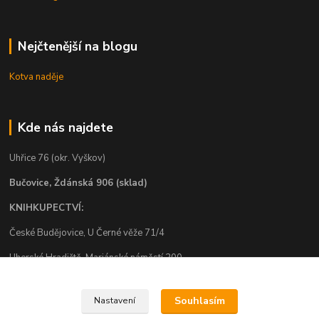
Nejčtenější na blogu
Kotva naděje
Kde nás najdete
Uhřice 76 (okr. Vyškov)
Bučovice, Ždánská 906 (sklad)
KNIHKUPECTVÍ:
České Budějovice, U Černé věže 71/4
Uherské Hradiště, Mariánské náměstí 200
Uherský Brod, Mariánské náměstí 13
Souhlasím
Nastavení