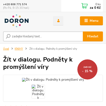
0
ks
+420 606 771 574
za
0 Kč
(Po-Pá, 8-15:30 hod.)
Menu
Hledat
Úvod
KNIHY
Žít v dialogu. Podněty k promýšlení víry
Žít v dialogu. Podněty k
promýšlení víry
249 Kč
- 15 %