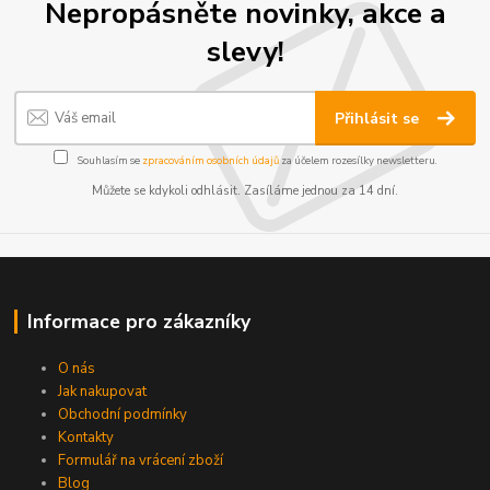
Nepropásněte novinky, akce a
slevy!
Přihlásit se
Souhlasím se
zpracováním osobních údajů
za účelem rozesílky newsletteru.
Můžete se kdykoli odhlásit. Zasíláme jednou za 14 dní.
Informace pro zákazníky
O nás
Jak nakupovat
Obchodní podmínky
Kontakty
Formulář na vrácení zboží
Blog