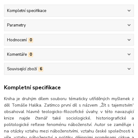
Kompletní specifikace
Parametry
Hodnocení
0
Komentáře
0
Související zboží
6
Kompletní specifikace
Kniha je druhým dílem souboru tématicky utříděných myšlenek z
děl Tomáše Halíka. Zatímco první díl s názvem „Žít s tajemstvím“
obsahoval hlavně teologicko-filozofické úvahy, v této navazující
knize najde čtenář také sociologické, historiografické a
politologické reflexe fenoménu náboženství. Autor se zaměřuje i
na otázky vztahu mezi náboženstvími, vztahu české společnosti k
víře, vztahu náboženství a politiky, dějinnými proměnami církve a