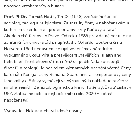
nakonec vztahem víry a humoru.
Prof. PhDr. Tomáš Halík, Th.D
. (1948) vzděláním filozof,
sociolog, teolog a religionista. Za totality činný v náboženském a
kulturním disentu, nyní profesor Univerzity Karlovy a farář
Akademické farnosti v Praze. Od roku 1989 pravidelně hostuje na
zahraničních univerzitách, například v Oxfordu, Bostonu či na
Harvardu. Před nedávnem se ujal vedení mezinárodního
výzkumného úkolu Víra a přesvědčení „nevěřících“ (Faith and
Beliefs of „Nonbelievers“), na němž se podílí řada sociologů,
filozofů a teologů. Je nositelem významných ocenění včetně Ceny
kardinála Königa, Ceny Romana Guardiniho a Templetonovy ceny.
Jeho knihy a články vycházejí ve významných nakladatelstvích v
mnoha zemích. Za autobiografickou knihu To že byl život? získal v
USA zlatou medaili za nejlepší knihu roku 2020 v oblasti
náboženství.
Vydavatel: Nakladatelství Lidové noviny