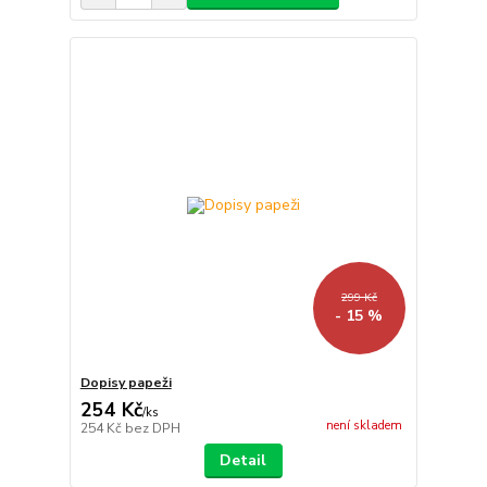
299 Kč
- 15 %
Dopisy papeži
254 Kč
/
ks
není skladem
254 Kč
bez DPH
Detail