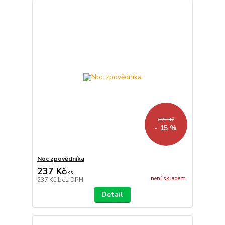
279 Kč
- 15 %
Noc zpovědníka
237 Kč
/
ks
není skladem
237 Kč
bez DPH
Detail