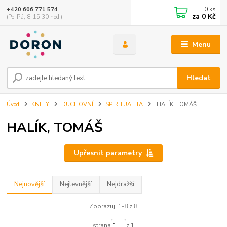
0
ks
+420 606 771 574
za
0 Kč
(Po-Pá, 8-15:30 hod.)
Menu
Hledat
Úvod
KNIHY
DUCHOVNÍ
SPIRITUALITA
HALÍK, TOMÁŠ
HALÍK, TOMÁŠ
Upřesnit parametry
Nejnovější
Nejlevnější
Nejdražší
Zobrazuji 1-8 z 8
strana
z 1