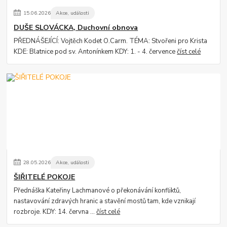
15
.
06
.
2026
Akce, události
DUŠE SLOVÁCKA, Duchovní obnova
PŘEDNÁŠEJÍCÍ: Vojtěch Kodet O.Carm. TÉMA: Stvořeni pro Krista
KDE: Blatnice pod sv. Antonínkem KDY: 1. - 4. července
číst celé
28
.
05
.
2026
Akce, události
ŠIŘITELÉ POKOJE
Přednáška Kateřiny Lachmanové o překonávání konfliktů,
nastavování zdravých hranic a stavění mostů tam, kde vznikají
rozbroje. KDY: 14. června ...
číst celé