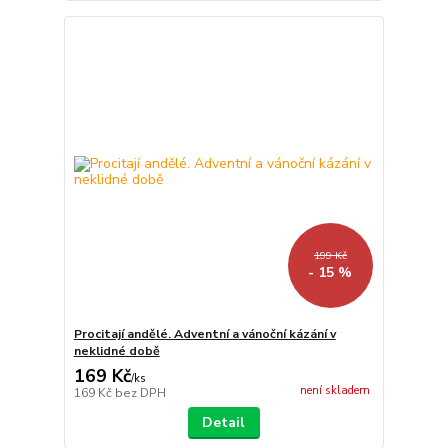
199 Kč
- 15 %
Procitají andělé. Adventní a vánoční kázání v
neklidné době
169 Kč
/
ks
není skladem
169 Kč
bez DPH
Detail