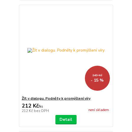
249 Kč
- 15 %
Žít v dialogu. Podněty k promýšlení víry
212 Kč
/
ks
není skladem
212 Kč
bez DPH
Detail