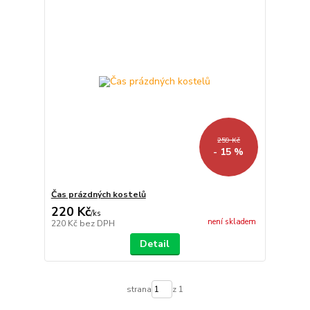
259 Kč
- 15 %
Čas prázdných kostelů
220 Kč
/
ks
není skladem
220 Kč
bez DPH
Detail
strana
z 1