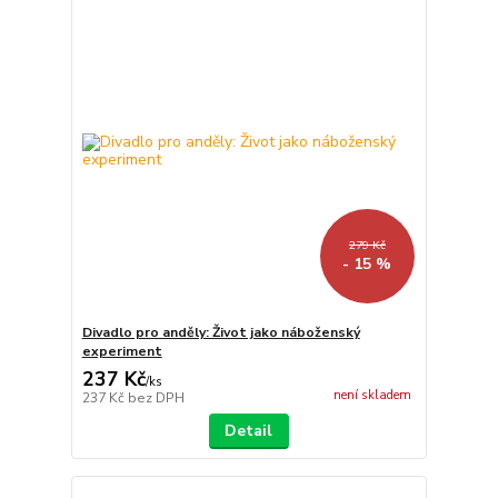
279 Kč
- 15 %
Divadlo pro anděly: Život jako náboženský
experiment
237 Kč
/
ks
není skladem
237 Kč
bez DPH
Detail