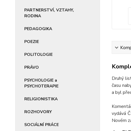
PARTNERSTVÍ, VZTAHY,
RODINA
PEDAGOGIKA
POEZIE
Kompl
POLITOLOGIE
Komple
PRÁVO
Druhý lis
PSYCHOLOGIE a
času naby
PSYCHOTERAPIE
a byl pře
RELIGIONISTIKA
Komentář
ROZHOVORY
vydává Če
Novém z
SOCIÁLNÍ PRÁCE