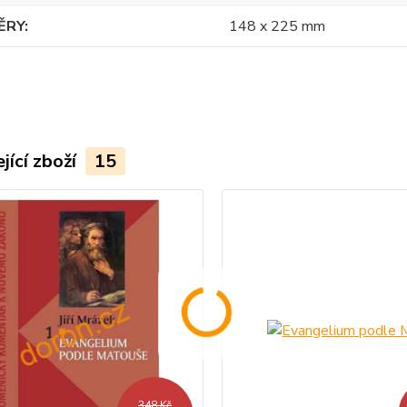
ĚRY
148 x 225 mm
jící zboží
15
348 Kč