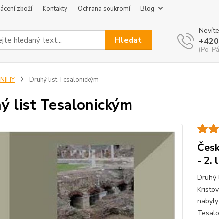
ácení zboží
Kontakty
Ochrana soukromí
Blog
Nevíte
Hledat
+420
(Po-Pá
KNIHY
Druhý list Tesalonickým
ý list Tesalonickým
Česk
- 2.
Druhý 
Kristo
nabyly 
Tesalo