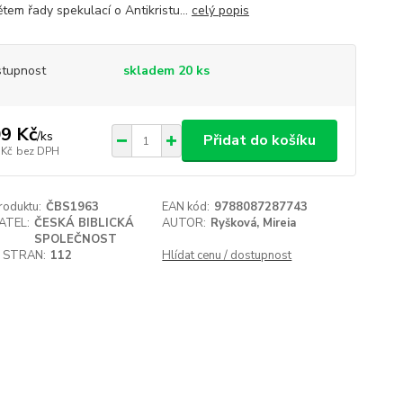
tem řady spekulací o Antikristu...
celý popis
tupnost
skladem 20 ks
9 Kč
/
ks
Přidat do košíku
 Kč
bez DPH
roduktu:
ČBS1963
EAN kód:
9788087287743
ATEL:
ČESKÁ BIBLICKÁ
AUTOR:
Ryšková, Mireia
SPOLEČNOST
 STRAN:
112
Hlídat cenu / dostupnost