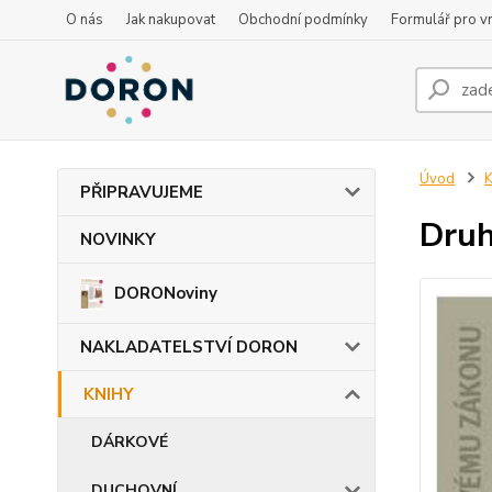
O nás
Jak nakupovat
Obchodní podmínky
Formulář pro vr
Úvod
PŘIPRAVUJEME
Druh
NOVINKY
DORONoviny
NAKLADATELSTVÍ DORON
KNIHY
DÁRKOVÉ
DUCHOVNÍ