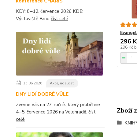
konference CHARIS
KDY: 8.–12. července 2026 KDE:
Výstaviště Brno
číst celé
Evangel
296 K
296 Kč
b
15.06.2026
Akce, události
DNY LIDÍ DOBRÉ VŮLE
Zveme vás na 27. ročník, který proběhne
Zboží 
4.–5. července 2026 na Velehradě.
číst
celé
KNIH