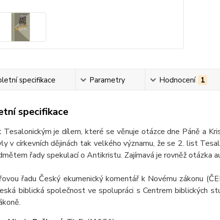
etní specifikace
Parametry
Hodnocení
1
tní specifikace
t Tesalonickým je dílem, které se věnuje otázce dne Páně a Kr
ly v církevních dějinách tak velkého významu, že se 2. list Tesa
dmětem řady spekulací o Antikristu. Zajímavá je rovněž otázka au
ovou řadu Český ekumenický komentář k Novému zákonu (ČEK) p
ská biblická společnost ve spolupráci s Centrem biblických stud
ákoně.