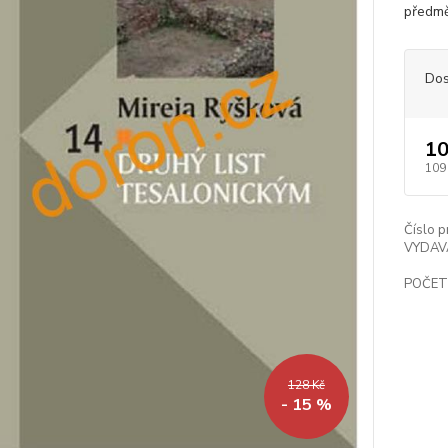
předmě
Dos
10
109
Číslo p
VYDAV
POČET
128 Kč
- 15 %