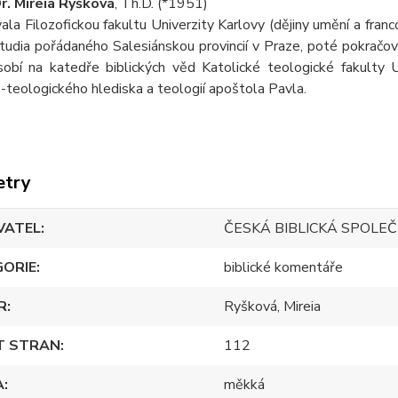
r. Mireia Ryšková
, Th.D. (*1951)
la Filozofickou fakultu Univerzity Karlovy (dějiny umění a franc
tudia pořádaného Salesiánskou provincií v Praze, poté pokračov
obí na katedře biblických věd Katolické teologické fakulty
o-teologického hlediska a teologií apoštola Pavla.
etry
VATEL
ČESKÁ BIBLICKÁ SPOLE
GORIE
biblické komentáře
R
Ryšková, Mireia
T STRAN
112
A
měkká