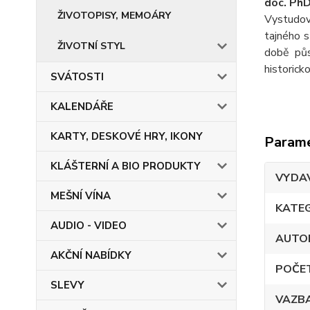
doc. PhD
ŽIVOTOPISY, MEMOÁRY
Vystudova
tajného s
ŽIVOTNÍ STYL
době půs
historick
SVÁTOSTI
KALENDÁŘE
KARTY, DESKOVÉ HRY, IKONY
Param
KLÁŠTERNÍ A BIO PRODUKTY
VYDA
MEŠNÍ VÍNA
KATE
AUDIO - VIDEO
AUTO
AKČNÍ NABÍDKY
POČE
SLEVY
VAZB