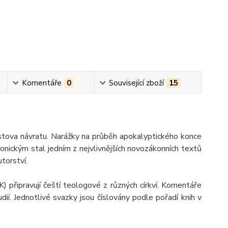
Komentáře
0
Související zboží
15
istova návratu. Narážky na průběh apokalyptického konce
lonickým stal jedním z nejvlivnějších novozákonních textů
torství.
řipravují čeští teologové z různých církví. Komentáře
ií. Jednotlivé svazky jsou číslovány podle pořadí knih v