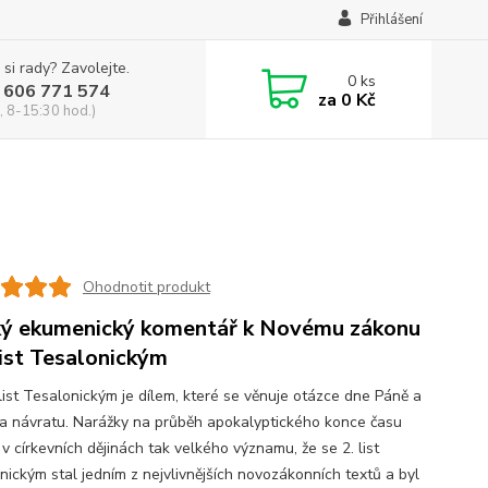
Přihlášení
 si rady? Zavolejte.
0
ks
 606 771 574
za
0 Kč
, 8-15:30 hod.)
Ohodnotit produkt
ý ekumenický komentář k Novému zákonu
 list Tesalonickým
list Tesalonickým je dílem, které se věnuje otázce dne Páně a
va návratu. Narážky na průběh apokalyptického konce času
v církevních dějinách tak velkého významu, že se 2. list
nickým stal jedním z nejvlivnějších novozákonních textů a byl