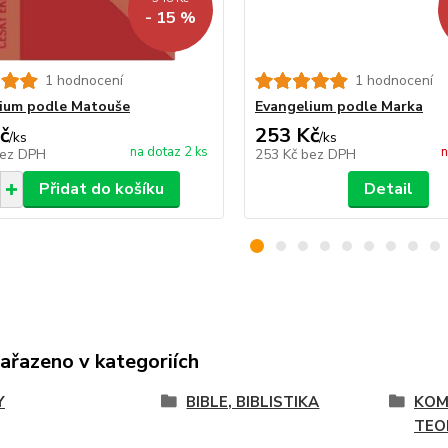
- 15 %
1 hodnocení
1 hodnocení
ium podle Matouše
Evangelium podle Marka
č
253 Kč
/
ks
/
ks
na dotaz 2 ks
n
ez DPH
253 Kč
bez DPH
Přidat do košíku
Detail
zařazeno v kategoriích
Y
BIBLE, BIBLISTIKA
KOM
TEO