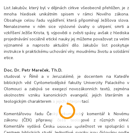
List Jakubův, který byl v dějinách církve všeobecně přehlížen, je z
mnoha hledisek unikátním spisem v rámci Nového zákona.
Obsahuje celou řadu vyjádření, která připomínají Ježíšova slova.
Nenalezneme v něm sice výslovné úvahy o utrpení, smrti a
vzkříšení Ježíše Krista, tj. výpovědi o zvěsti spásy, avšak z hlediska
projednávání sociálně etické nauky jej můžeme považovat za velmi
významné a naprosto aktuální dílo. Jakubův list poskytuje
instrukce k praktickému uchování víry, moudrému životu a solidární
etice.
Doc. Dr. Petr Mareček, Th.D.
studoval v Římě a v Jeruzalémě, je docentem na Katedře
biblických věd Cyrilometodějské fakulty Univerzity Palackého v
Olomouci a zabývá se exegezí novozákonních textů, zejména
okolnostmi vzniku kanonických evangelií, jejich literárním a
teologickým charakterem a jejich interpretací.
Komentářovou řadu Český ekumenický komentář k Novému
zákonu (ČEK) připravují čeští teologové z různých církví.
Komentáře vydává Česká biblická společnost ve spolupráci s
Centrem biblických studií. Jednotlivé svazky jsou číslovány podle