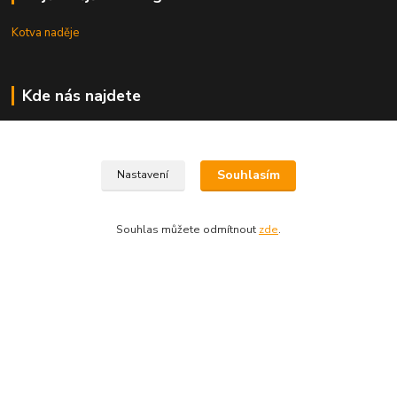
Kotva naděje
Kde nás najdete
Uhřice 76 (okr. Vyškov)
Bučovice, Ždánská 906 (sklad)
Souhlasím
Nastavení
KNIHKUPECTVÍ:
České Budějovice, U Černé věže 71/4
Souhlas můžete odmítnout
zde
.
Uherské Hradiště, Mariánské náměstí 200
Uherský Brod, Mariánské náměstí 13
Vytvořeno na
Eshop-rychle.cz