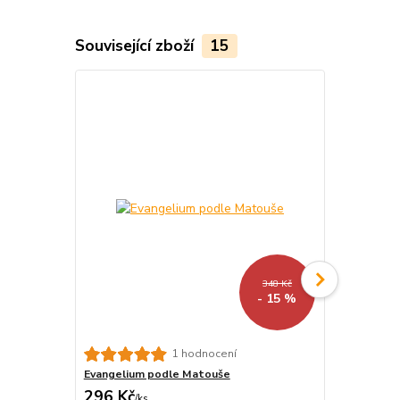
Související zboží
15
348 Kč
- 15 %
1 hodnocení
Evangelium podle Matouše
Evangelium 
296 Kč
253 Kč
/
ks
/
ks