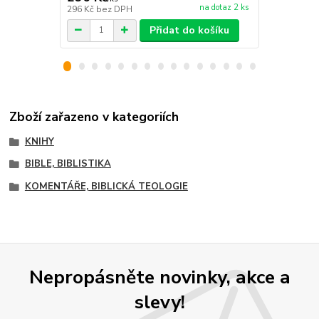
na dotaz 2 ks
296 Kč
bez DPH
253 Kč
bez 
Přidat do košíku
Zboží zařazeno v kategoriích
KNIHY
BIBLE, BIBLISTIKA
KOMENTÁŘE, BIBLICKÁ TEOLOGIE
Nepropásněte novinky, akce a
slevy!