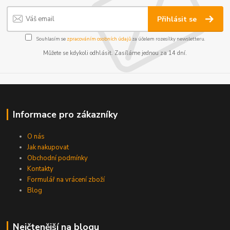
Přihlásit se
Souhlasím se
zpracováním osobních údajů
za účelem rozesílky newsletteru.
Můžete se kdykoli odhlásit. Zasíláme jednou za 14 dní.
Informace pro zákazníky
O nás
Jak nakupovat
Obchodní podmínky
Kontakty
Formulář na vrácení zboží
Blog
Nejčtenější na blogu