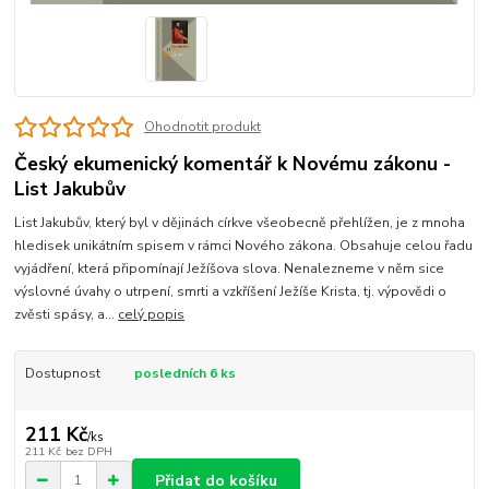
Ohodnotit produkt
Český ekumenický komentář k Novému zákonu -
List Jakubův
List Jakubův, který byl v dějinách církve všeobecně přehlížen, je z mnoha
hledisek unikátním spisem v rámci Nového zákona. Obsahuje celou řadu
vyjádření, která připomínají Ježíšova slova. Nenalezneme v něm sice
výslovné úvahy o utrpení, smrti a vzkříšení Ježíše Krista, tj. výpovědi o
zvěsti spásy, a...
celý popis
Dostupnost
posledních 6 ks
211 Kč
/
ks
211 Kč
bez DPH
Přidat do košíku