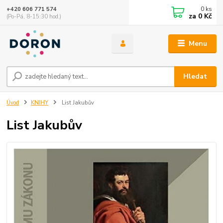
0
ks
+420 606 771 574
za
0 Kč
(Po-Pá, 8-15:30 hod.)
Menu
Hledat
Úvod
KNIHY
List Jakubův
List Jakubův