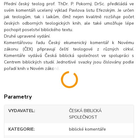
Přední český teolog prof. ThDr. P. Pokorný, DrSc. předkládá ve
svém komentáři ucelený výklad Pavlova listu Efezským. Je určen
jak teologům, tak i laikům, čímž nejen kvalitně rozšiřuje počet
českých odborných teologických knih, ale také umožňuje lépe
pochopit poselství biblického textu.
Druhé upravené vydání.
Komentářovou řadu Český ekumenický komentář k Novému
zákonu (ČEK) připravují čeští teologové z různých církví.
Komentáře vydává Česká biblická společnost ve spolupráci s
Centrem biblických studií. Jednotlivé svazky jsou číslovány podle
pořadí knih v Novém zákoně.
Parametry
VYDAVATEL
ČESKÁ BIBLICKÁ
SPOLEČNOST
KATEGORIE
biblické komentáře