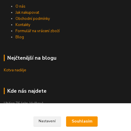
O nás
Jak nakupovat
Obchodní podmínky
Kontakty
Formulář na vrácení zboží
Blog
Nejčtenější na blogu
Kotva naděje
Kde nás najdete
Uhřice 76 (okr. Vyškov)
Bučovice, Ždánská 906 (sklad)
Souhlasím
Nastavení
KNIHKUPECTVÍ: