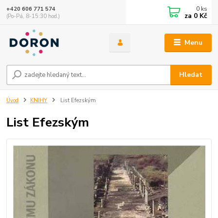
0
ks
+420 606 771 574
za
0 Kč
(Po-Pá, 8-15:30 hod.)
Menu
Hledat
Úvod
KNIHY
List Efezským
List Efezským