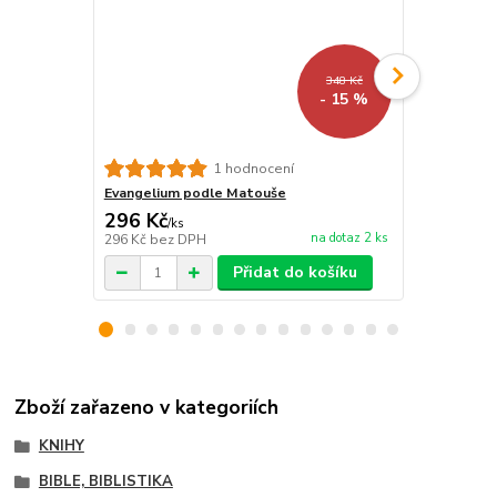
348 Kč
- 15 %
1 hodnocení
Evangelium podle Matouše
Evangelium 
296 Kč
253 Kč
/
ks
/
ks
na dotaz 2 ks
296 Kč
bez DPH
253 Kč
bez 
Přidat do košíku
Zboží zařazeno v kategoriích
KNIHY
BIBLE, BIBLISTIKA