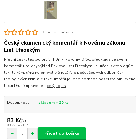
Ohodnotit produkt
Český ekumenický komentář k Novému zákonu -
List Efezským
Přední český teolog prof. ThDr. P. Pokorný, DrSc. předkládá ve svém
komentáři ucelený výklad Pavlova listu Efezským. Je určen jak teologům,
tak i laikům, čímž nejen kvalitně rozšiřuje počet českých odborných
teologických knih, ale také umožňuje lépe pochopit poselství biblického
textu.Druhé upravené...
celý popis
Dostupnost
skladem > 20 ks
83 Kč
/
ks
83 Kč
bez DPH
Přidat do košíku