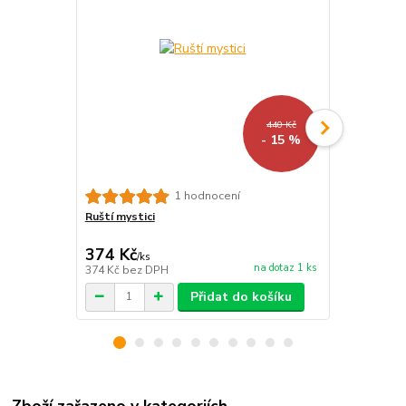
440 Kč
- 15 %
1 hodnocení
Ruští mystici
Ignác z Loyo
374 Kč
187 Kč
/
ks
/
ks
na dotaz 1 ks
374 Kč
bez DPH
187 Kč
bez 
Přidat do košíku