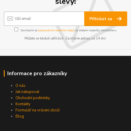
slevy!
Přihlásit se
Souhlasím se
zpracováním osobních údajů
za účelem rozesílky newsletteru.
Můžete se kdykoli odhlásit. Zasíláme jednou za 14 dní.
Informace pro zákazníky
O nás
Jak nakupovat
Obchodní podmínky
Kontakty
Formulář na vrácení zboží
Blog