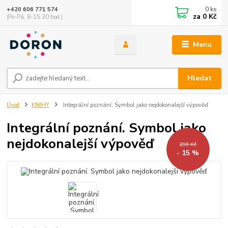
0
ks
+420 606 771 574
za
0 Kč
(Po-Pá, 8-15:30 hod.)
Menu
Hledat
Úvod
KNIHY
Integrální poznání. Symbol jako nejdokonalejší výpověď
Integrální poznání. Symbol jako
nejdokonalejší výpověď
290 Kč
- 15 %