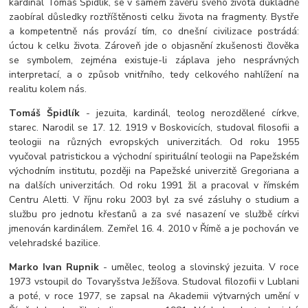
kardinál Tomáš Špidlík, se v samém závěru svého života důkladně
zaobíral důsledky roztříštěnosti celku života na fragmenty. Bystře
a kompetentně nás provází tím, co dnešní civilizace postrádá:
úctou k celku života. Zároveň jde o objasnění zkušenosti člověka
se symbolem, zejména existuje-li záplava jeho nesprávných
interpretací, a o způsob vnitřního, tedy celkového nahlížení na
realitu kolem nás.
Tomáš Špidlík
- jezuita, kardinál, teolog nerozdělené církve,
starec. Narodil se 17. 12. 1919 v Boskovicích, studoval filosofii a
teologii na různých evropských univerzitách. Od roku 1955
vyučoval patristickou a východní spirituální teologii na Papežském
východním institutu, později na Papežské univerzitě Gregoriana a
na dalších univerzitách. Od roku 1991 žil a pracoval v římském
Centru Aletti. V říjnu roku 2003 byl za své zásluhy o studium a
službu pro jednotu křesťanů a za své nasazení ve službě církvi
jmenován kardinálem. Zemřel 16. 4. 2010 v Římě a je pochován ve
velehradské bazilice.
Marko Ivan Rupnik
- umělec, teolog a slovinský jezuita. V roce
1973 vstoupil do Tovaryšstva Ježíšova. Studoval filozofii v Lublani
a poté, v roce 1977, se zapsal na Akademii výtvarných umění v