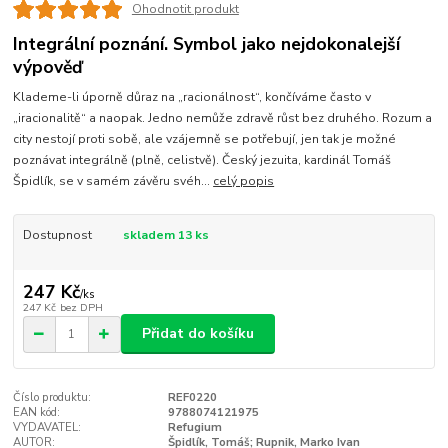
Ohodnotit produkt
Integrální poznání. Symbol jako nejdokonalejší
výpověď
Klademe-li úporně důraz na „racionálnost“, končíváme často v
„iracionalitě“ a naopak. Jedno nemůže zdravě růst bez druhého. Rozum a
city nestojí proti sobě, ale vzájemně se potřebují, jen tak je možné
poznávat integrálně (plně, celistvě). Český jezuita, kardinál Tomáš
Špidlík, se v samém závěru svéh...
celý popis
Dostupnost
skladem 13 ks
247 Kč
/
ks
247 Kč
bez DPH
Přidat do košíku
Číslo produktu:
REF0220
EAN kód:
9788074121975
VYDAVATEL:
Refugium
AUTOR:
Špidlík, Tomáš; Rupnik, Marko Ivan