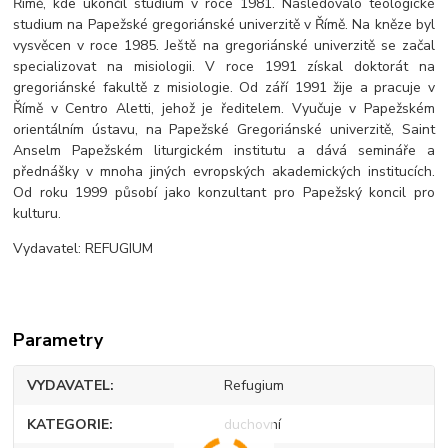
Římě, kde ukončil studium v roce 1981. Následovalo teologické
studium na Papežské gregoriánské univerzitě v Římě. Na kněze byl
vysvěcen v roce 1985. Ještě na gregoriánské univerzitě se začal
specializovat na misiologii. V roce 1991 získal doktorát na
gregoriánské fakultě z misiologie. Od září 1991 žije a pracuje v
Římě v Centro Aletti, jehož je ředitelem. Vyučuje v Papežském
orientálním ústavu, na Papežské Gregoriánské univerzitě, Saint
Anselm Papežském liturgickém institutu a dává semináře a
přednášky v mnoha jiných evropských akademických institucích.
Od roku 1999 působí jako konzultant pro Papežský koncil pro
kulturu.
Vydavatel: REFUGIUM
Parametry
VYDAVATEL
Refugium
KATEGORIE
duchovní