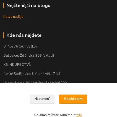
Nejčtenější na blogu
Kotva naděje
Kde nás najdete
Uhřice 76 (okr. Vyškov)
Bučovice, Ždánská 906 (sklad)
KNIHKUPECTVÍ:
České Budějovice, U Černé věže 71/4
Uherské Hradiště, Mariánské náměstí 200
Uherský Brod, Mariánské náměstí 13
Souhlasím
Nastavení
Souhlas můžete odmítnout
zde
.