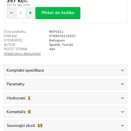
357 Kč
/
ks
357 Kč
bez DPH
Přidat do košíku
Číslo produktu:
REF0311
EAN kód:
9788074123337
VYDAVATEL:
Refugium
AUTOR:
Špidlík, Tomáš
POČET STRAN:
464
Hlídat cenu / dostupnost
Kompletní specifikace
Parametry
Hodnocení
1
Komentáře
0
Související zboží
13