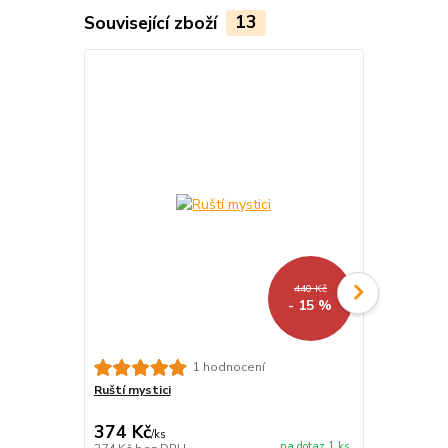
Související zboží
13
440 Kč
- 15 %
Duchovní cvič
1 hodnocení
Ruští mystici
374 Kč
187 Kč
/
ks
/
ks
na dotaz 1 ks