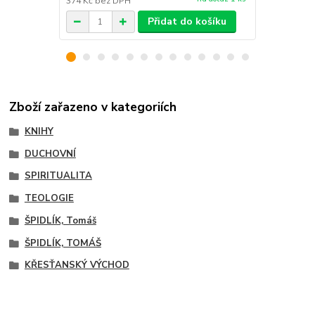
374 Kč
bez DPH
187 Kč
bez 
Přidat do košíku
Zboží zařazeno v kategoriích
KNIHY
DUCHOVNÍ
SPIRITUALITA
TEOLOGIE
ŠPIDLÍK, Tomáš
ŠPIDLÍK, TOMÁŠ
KŘESŤANSKÝ VÝCHOD