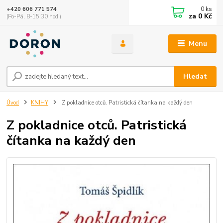
0
ks
+420 606 771 574
za
0 Kč
(Po-Pá, 8-15:30 hod.)
Menu
Hledat
Úvod
KNIHY
Z pokladnice otců. Patristická čítanka na každý den
Z pokladnice otců. Patristická
čítanka na každý den