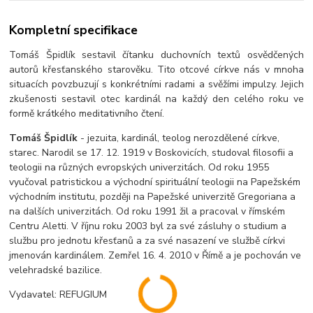
Kompletní specifikace
Tomáš Špidlík sestavil čítanku duchovních textů osvědčených
autorů křesťanského starověku. Tito otcové církve nás v mnoha
situacích povzbuzují s konkrétními radami a svěžími impulzy. Jejich
zkušenosti sestavil otec kardinál na každý den celého roku ve
formě krátkého meditativního čtení.
Tomáš Špidlík
- jezuita, kardinál, teolog nerozdělené církve,
starec. Narodil se 17. 12. 1919 v Boskovicích, studoval filosofii a
teologii na různých evropských univerzitách. Od roku 1955
vyučoval patristickou a východní spirituální teologii na Papežském
východním institutu, později na Papežské univerzitě Gregoriana a
na dalších univerzitách. Od roku 1991 žil a pracoval v římském
Centru Aletti. V říjnu roku 2003 byl za své zásluhy o studium a
službu pro jednotu křesťanů a za své nasazení ve službě církvi
jmenován kardinálem. Zemřel 16. 4. 2010 v Římě a je pochován ve
velehradské bazilice.
Vydavatel: REFUGIUM