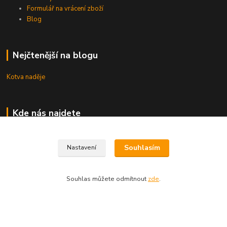
Formulář na vrácení zboží
Blog
Nejčtenější na blogu
Kotva naděje
Kde nás najdete
Uhřice 76 (okr. Vyškov)
Souhlasím
Nastavení
Bučovice, Ždánská 906 (sklad)
KNIHKUPECTVÍ:
Souhlas můžete odmítnout
zde
.
České Budějovice, U Černé věže 71/4
Uherské Hradiště, Mariánské náměstí 200
Uherský Brod, Mariánské náměstí 13