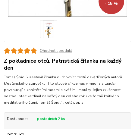
- 15 %
Ohodnotit produkt
Z pokladnice otců. Patristická čítanka na každý
den
Tomáš Špidlík sestavil čítanku duchovních textů osvědčených autorů
křesťanského starověku. Tito otcové církve nás v mnoha situacích
povzbuzují s konkrétními radami a svěžími impulzy. Jejich zkušenosti
sestavil otec kardinál na každý den celého roku ve formě krátkého
meditativního čtení. Tomáš Špidlí...
celý popis
Dostupnost
posledních 7 ks