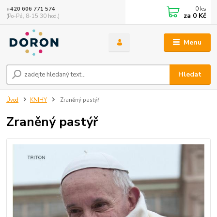
0
ks
+420 606 771 574
za
0 Kč
(Po-Pá, 8-15:30 hod.)
Menu
Hledat
Úvod
KNIHY
Zraněný pastýř
Zraněný pastýř