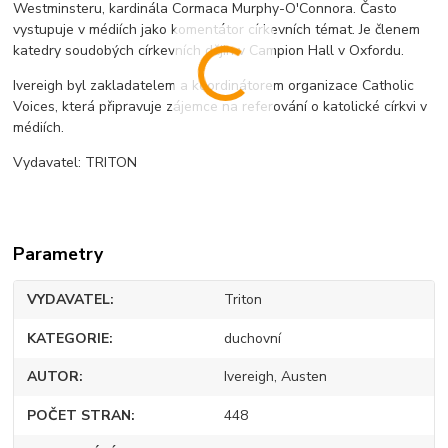
Westminsteru, kardinála Cormaca Murphy-O'Connora. Často
vystupuje v médiích jako komentátor církevních témat. Je členem
katedry soudobých církevních dějin v Campion Hall v Oxfordu.
Ivereigh byl zakladatelem a koordinátorem organizace Catholic
Voices, která připravuje zájemce na referování o katolické církvi v
médiích.
Vydavatel: TRITON
Parametry
VYDAVATEL
Triton
KATEGORIE
duchovní
AUTOR
Ivereigh, Austen
POČET STRAN
448