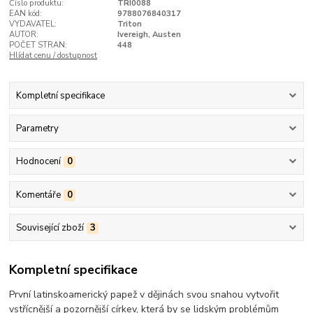
Číslo produktu:
TRI0088
EAN kód:
9788076840317
VYDAVATEL:
Triton
AUTOR:
Ivereigh, Austen
POČET STRAN:
448
Hlídat cenu / dostupnost
Kompletní specifikace
Parametry
Hodnocení
0
Komentáře
0
Související zboží
3
Kompletní specifikace
První latinskoamerický papež v dějinách svou snahou vytvořit
vstřícnější a pozornější církev, která by se lidským problémům