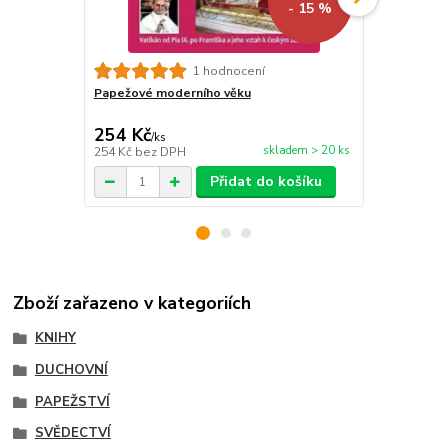
- 15 %
Nebojme se 
1 hodnocení
budoucností
Papežové moderního věku
254 Kč
212 Kč
/
ks
/
ks
skladem > 20 ks
254 Kč
bez DPH
212 Kč
bez 
Přidat do košíku
Zboží zařazeno v kategoriích
KNIHY
DUCHOVNÍ
PAPEŽSTVÍ
SVĚDECTVÍ