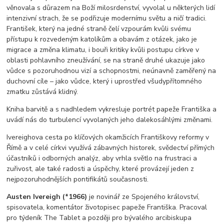
věnovala s důrazem na Boží milosrdenství, vyvolal u některých lidí
intenzivní strach, že se podřizuje modernímu světu a ničí tradici.
František, který na jedné straně čelí vzpourám kvůli svému
přístupu k rozvedeným katolíkům a obavám z otázek, jako je
migrace a změna klimatu, i bouři kritiky kvůli postupu církve v
oblasti pohlavního zneužívání, se na straně druhé ukazuje jako
vůdce s pozoruhodnou vizí a schopnostmi, neúnavně zaměřený na
duchovní cíle – jako vůdce, který i uprostřed všudypřítomného
zmatku zůstává klidný.
Kniha barvitě a s nadhledem vykresluje portrét papeže Františka a
uvádí nás do turbulencí vyvolaných jeho dalekosáhlými změnami.
Ivereighova cesta po klíčových okamžicích Františkovy reformy v
Římě a v celé církvi využívá zábavných historek, svědectví přímých
účastníků i odborných analýz, aby vrhla světlo na frustraci a
zuřivost, ale také radosti a úspěchy, které provázejí jeden z
nejpozoruhodnějších pontifikátů současnosti.
Austen Ivereigh (*1966)
je novinář ze Spojeného království,
spisovatela, komentátor životopisec papeže Františka. Pracoval
pro týdeník The Tablet a později pro bývalého arcibiskupa