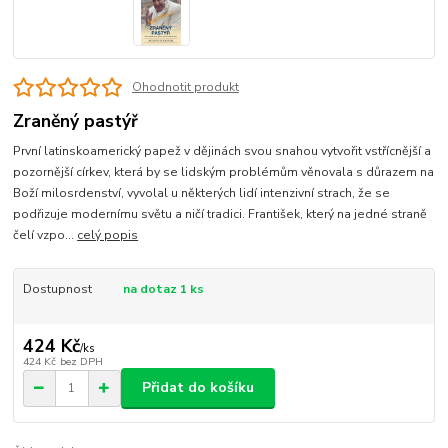
Ohodnotit produkt
Zraněný pastýř
První latinskoamerický papež v dějinách svou snahou vytvořit vstřícnější a
pozornější církev, která by se lidským problémům věnovala s důrazem na
Boží milosrdenství, vyvolal u některých lidí intenzivní strach, že se
podřizuje modernímu světu a ničí tradici. František, který na jedné straně
čelí vzpo...
celý popis
Dostupnost
na dotaz 1 ks
424 Kč
/
ks
424 Kč
bez DPH
Přidat do košíku