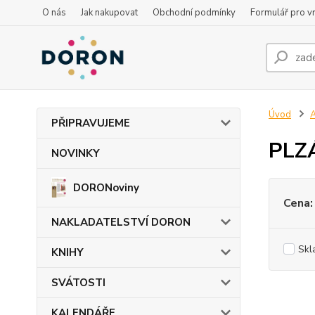
O nás
Jak nakupovat
Obchodní podmínky
Formulář pro vr
Úvod
PŘIPRAVUJEME
PLZÁ
NOVINKY
DORONoviny
Cena:
NAKLADATELSTVÍ DORON
Skl
KNIHY
SVÁTOSTI
KALENDÁŘE