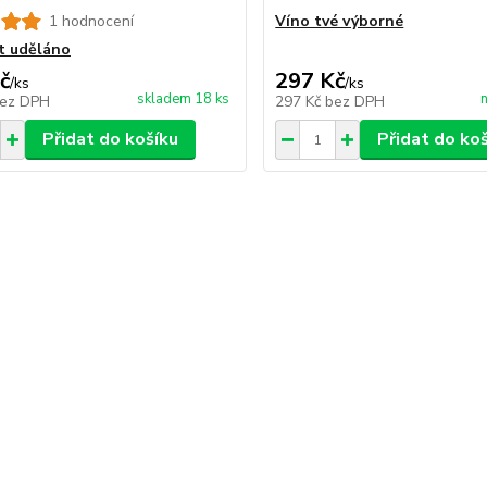
1 hodnocení
Víno tvé výborné
t uděláno
č
297 Kč
/
ks
/
ks
skladem 18 ks
n
ez DPH
297 Kč
bez DPH
Přidat do košíku
Přidat do ko