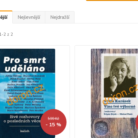
ější
Nejlevnější
Nejdražší
1-2 z 2
599 Kč
- 15 %