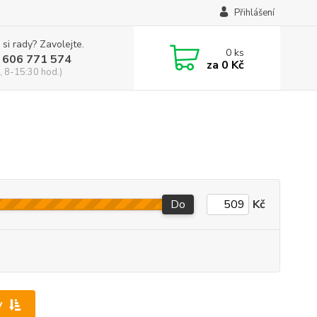
Přihlášení
 si rady? Zavolejte.
0
ks
 606 771 574
za
0 Kč
, 8-15:30 hod.)
Do
Kč
y