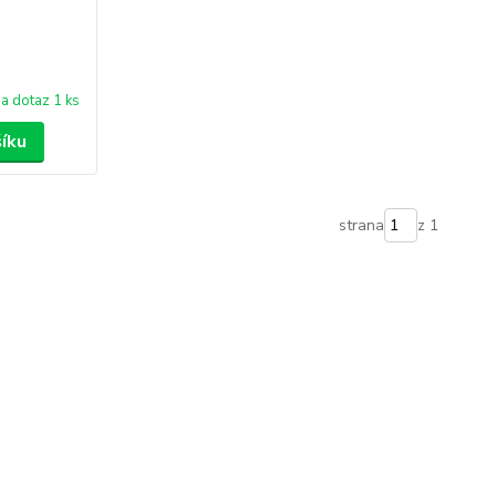
a dotaz 1 ks
šíku
strana
z 1