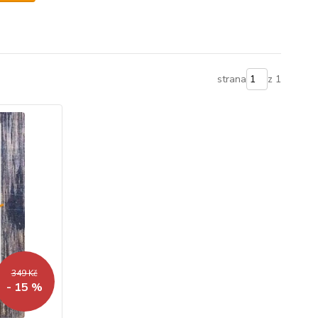
strana
z 1
349 Kč
- 15 %