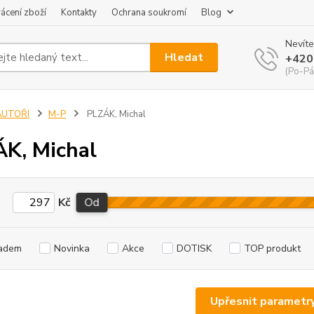
ácení zboží
Kontakty
Ochrana soukromí
Blog
Nevíte
Hledat
+420
(Po-Pá
AUTOŘI
M-P
PLZÁK, Michal
K, Michal
Kč
Od
adem
Novinka
Akce
DOTISK
TOP produkt
Upřesnit parametr