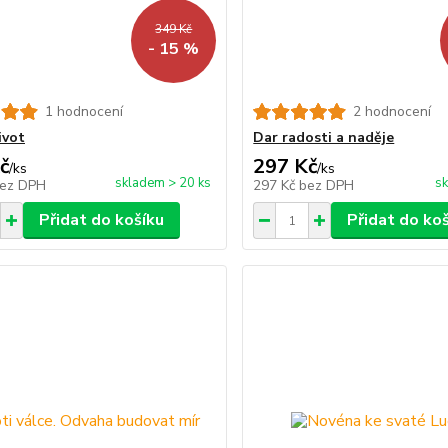
349 Kč
- 15 %
1 hodnocení
2 hodnocení
ivot
Dar radosti a naděje
č
297 Kč
/
ks
/
ks
skladem > 20 ks
sk
ez DPH
297 Kč
bez DPH
Přidat do košíku
Přidat do ko