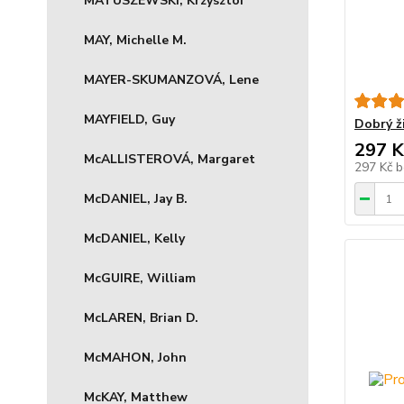
MATUSZEWSKI, Krzysztof
MAY, Michelle M.
MAYER-SKUMANZOVÁ, Lene
MAYFIELD, Guy
Dobrý ž
297 K
McALLISTEROVÁ, Margaret
297 Kč
b
McDANIEL, Jay B.
McDANIEL, Kelly
McGUIRE, William
McLAREN, Brian D.
McMAHON, John
McKAY, Matthew