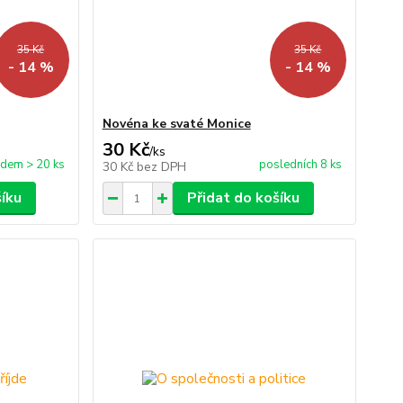
35 Kč
35 Kč
- 14 %
- 14 %
Novéna ke svaté Monice
30 Kč
/
ks
adem > 20 ks
posledních 8 ks
30 Kč
bez DPH
šíku
Přidat do košíku