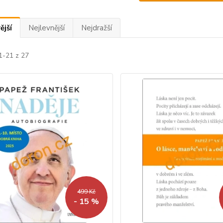
ější
Nejlevnější
Nejdražší
1-21 z 27
499 Kč
- 15 %