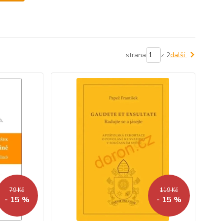
strana
z 2
další
79 Kč
119 Kč
- 15 %
- 15 %