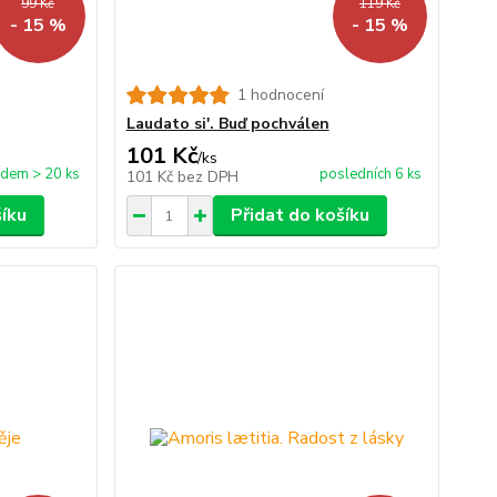
99 Kč
119 Kč
- 15 %
- 15 %
1 hodnocení
Laudato si'. Buď pochválen
101 Kč
/
ks
adem > 20 ks
posledních 6 ks
101 Kč
bez DPH
šíku
Přidat do košíku