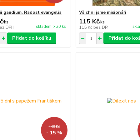
ii gaudium. Radost evangelia
Všichni jsme misionáři
č
115 Kč
/
ks
/
ks
skladem > 20 ks
skl
ez DPH
115 Kč
bez DPH
Přidat do košíku
Přidat do ko
449 Kč
- 15 %