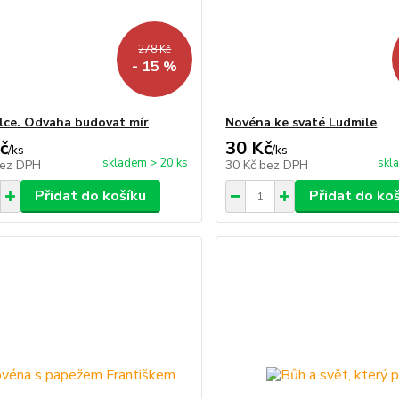
278 Kč
- 15 %
álce. Odvaha budovat mír
Novéna ke svaté Ludmile
č
30 Kč
/
ks
/
ks
skladem > 20 ks
skl
ez DPH
30 Kč
bez DPH
Přidat do košíku
Přidat do ko