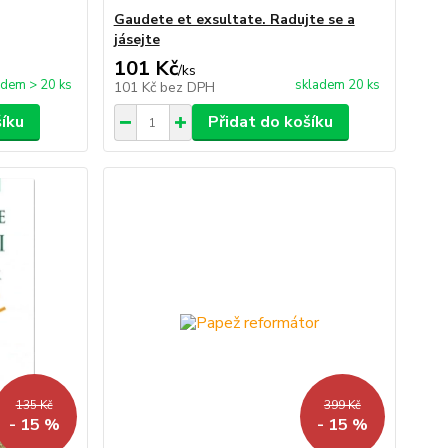
Gaudete et exsultate. Radujte se a
jásejte
101 Kč
/
ks
adem > 20 ks
skladem 20 ks
101 Kč
bez DPH
šíku
Přidat do košíku
135 Kč
399 Kč
- 15 %
- 15 %