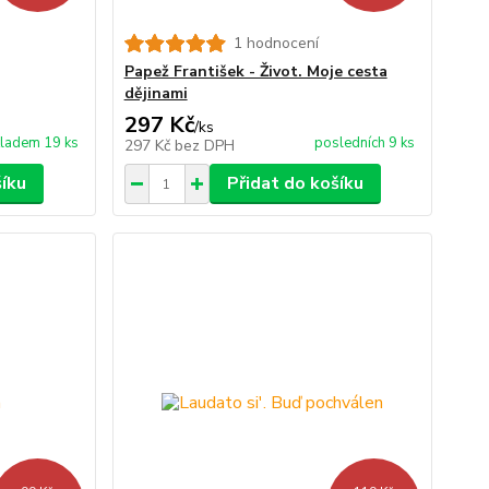
1 hodnocení
Papež František - Život. Moje cesta
dějinami
297 Kč
/
ks
ladem 19 ks
posledních 9 ks
297 Kč
bez DPH
šíku
Přidat do košíku