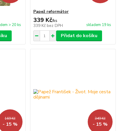
Papež reformátor
339 Kč
/
ks
adem > 20 ks
skladem 19 ks
339 Kč
bez DPH
šíku
Přidat do košíku
169 Kč
349 Kč
- 15 %
- 15 %