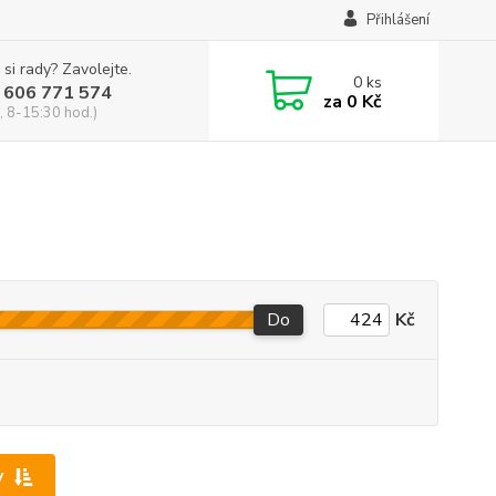
Přihlášení
 si rady? Zavolejte.
0
ks
 606 771 574
za
0 Kč
, 8-15:30 hod.)
Do
Kč
y