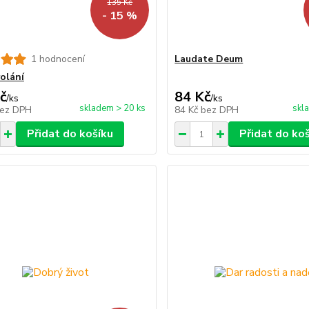
135 Kč
- 15 %
1 hodnocení
Laudate Deum
volání
č
84 Kč
/
ks
/
ks
skladem > 20 ks
skl
ez DPH
84 Kč
bez DPH
Přidat do košíku
Přidat do ko