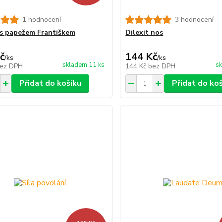
1 hodnocení
3 hodnocení
 s papežem Františkem
Dilexit nos
č
144 Kč
/
ks
/
ks
skladem 11 ks
sk
ez DPH
144 Kč
bez DPH
Přidat do košíku
Přidat do ko