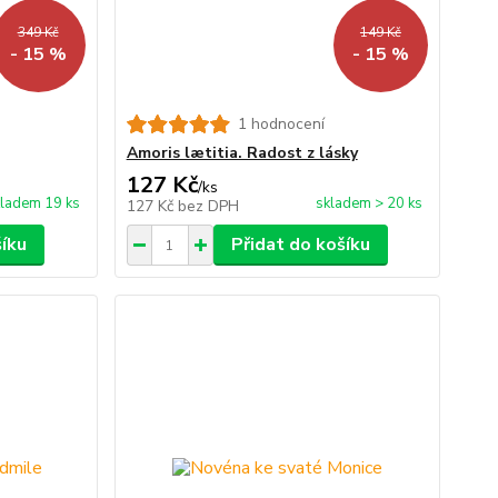
349 Kč
149 Kč
- 15 %
- 15 %
1 hodnocení
Amoris lætitia. Radost z lásky
127 Kč
/
ks
ladem 19 ks
skladem > 20 ks
127 Kč
bez DPH
šíku
Přidat do košíku