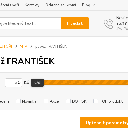
ácení zboží
Kontakty
Ochrana soukromí
Blog
Nevíte
Hledat
+420
(Po-Pá
AUTOŘI
M-P
papež FRANTIŠEK
ež FRANTIŠEK
Kč
Od
adem
Novinka
Akce
DOTISK
TOP produkt
Upřesnit parametr