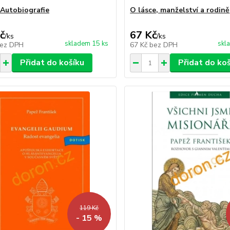
 Autobiografie
O lásce, manželství a rodině
č
67 Kč
/
ks
/
ks
skladem 15 ks
skl
ez DPH
67 Kč
bez DPH
Přidat do košíku
Přidat do ko
119 Kč
- 15 %