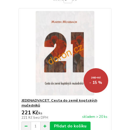
260 Kč
- 15 %
JEDENADVACET. Cesta do země koptských
mučedníků
221 Kč
/
ks
skladem > 20 ks
221 Kč
bez DPH
Přidat do košíku