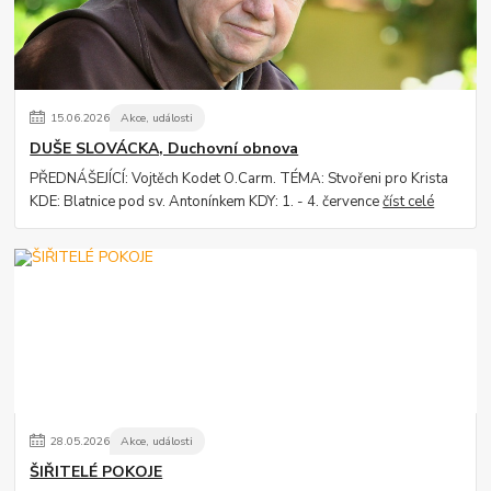
15
.
06
.
2026
Akce, události
DUŠE SLOVÁCKA, Duchovní obnova
PŘEDNÁŠEJÍCÍ: Vojtěch Kodet O.Carm. TÉMA: Stvořeni pro Krista
KDE: Blatnice pod sv. Antonínkem KDY: 1. - 4. července
číst celé
28
.
05
.
2026
Akce, události
ŠIŘITELÉ POKOJE