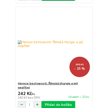
285 Kč
- 15 %
Hereze beztvarosti. Římská liturgie a její
nepřítel
242 Kč
/
ks
skladem > 20 ks
242 Kč
bez DPH
Přidat do košíku