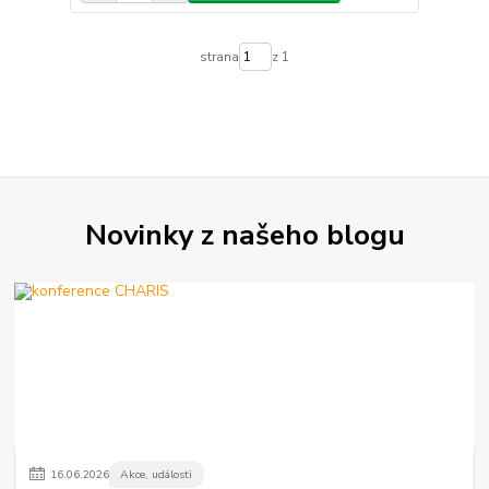
strana
z 1
Novinky z našeho blogu
16
.
06
.
2026
Akce, události