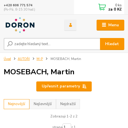
0
ks
+420 606 771 574
za
0 Kč
(Po-Pá, 8-15:30 hod.)
Menu
Hledat
Úvod
AUTOŘI
M-P
MOSEBACH, Martin
MOSEBACH, Martin
Upřesnit parametry
Nejnovější
Nejlevnější
Nejdražší
Zobrazuji 1-2 z 2
strana
z 1