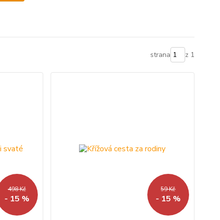
strana
z 1
498 Kč
59 Kč
- 15 %
- 15 %