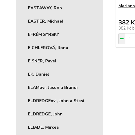
Mariáns
EASTAWAY, Rob
EASTER, Michael
382 K
382 Kč
b
EFRÉM SYRSKÝ
EICHLEROVÁ, Ilona
EISNER, Pavel
EK, Daniel
ELAMovi, Jason a Brandi
ELDREDGEovi, John a Stasi
ELDREDGE, John
ELIADE, Mircea