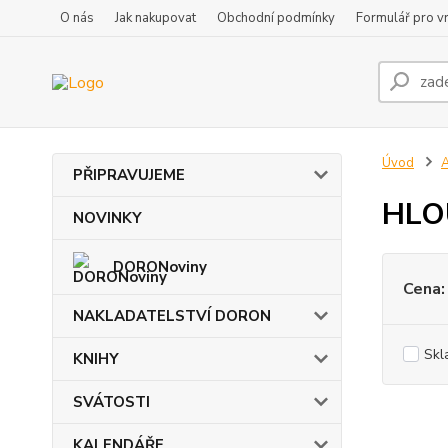
O nás
Jak nakupovat
Obchodní podmínky
Formulář pro vr
Úvod
PŘIPRAVUJEME
HLOU
NOVINKY
DORONoviny
Cena:
NAKLADATELSTVÍ DORON
Skl
KNIHY
SVÁTOSTI
KALENDÁŘE