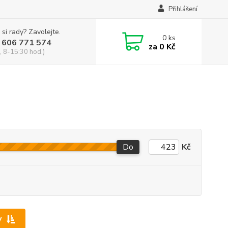
Přihlášení
 si rady? Zavolejte.
0
ks
 606 771 574
za
0 Kč
, 8-15:30 hod.)
Do
Kč
y