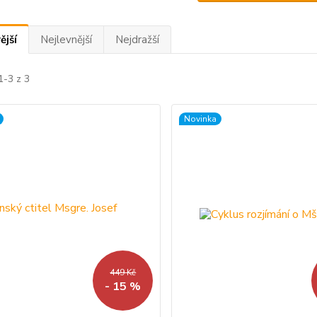
ější
Nejlevnější
Nejdražší
1-3 z 3
Novinka
449 Kč
- 15 %