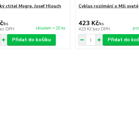
ký ctitel Msgre. Josef Hlouch
Cyklus rozjímání o Mši svaté
č
423 Kč
/
ks
/
ks
skladem > 20 ks
pos
ez DPH
423 Kč
bez DPH
Přidat do košíku
Přidat do ko