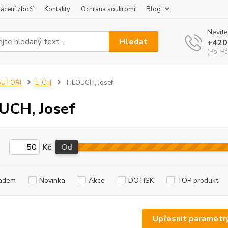
ácení zboží
Kontakty
Ochrana soukromí
Blog
Nevíte
Hledat
+420
(Po-Pá
AUTOŘI
E-CH
HLOUCH, Josef
CH, Josef
Kč
Od
adem
Novinka
Akce
DOTISK
TOP produkt
Upřesnit parametr