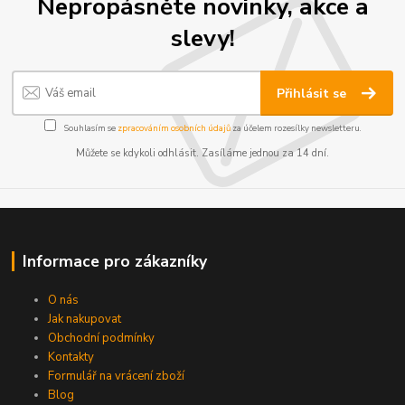
Nepropásněte novinky, akce a
slevy!
Přihlásit se
Souhlasím se
zpracováním osobních údajů
za účelem rozesílky newsletteru.
Můžete se kdykoli odhlásit. Zasíláme jednou za 14 dní.
Informace pro zákazníky
O nás
Jak nakupovat
Obchodní podmínky
Kontakty
Formulář na vrácení zboží
Blog