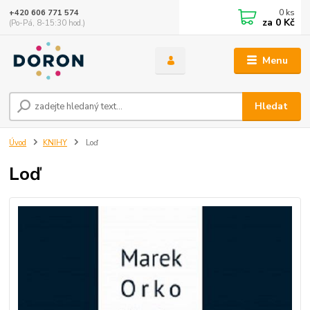
0
ks
+420 606 771 574
za
0 Kč
(Po-Pá, 8-15:30 hod.)
Menu
Hledat
Úvod
KNIHY
Loď
Loď