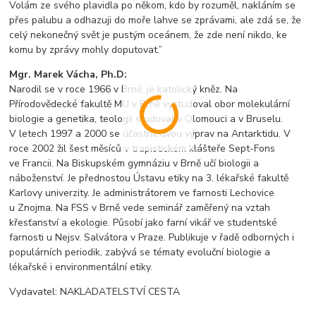
Volám ze svého plavidla po někom, kdo by rozuměl, nakláním se
přes palubu a odhazuji do moře lahve se zprávami, ale zdá se, že
celý nekonečný svět je pustým oceánem, že zde není nikdo, ke
komu by zprávy mohly doputovat.”
Mgr. Marek Vácha, Ph.D:
Narodil se v roce 1966 v Brně, je katolický kněz. Na
Přírodovědecké fakultě MU v Brně vystudoval obor molekulární
biologie a genetika, teologii studoval v Olomouci a v Bruselu.
V letech 1997 a 2000 se účastnil dvou výprav na Antarktidu. V
roce 2002 žil šest měsíců v trapistickém klášteře Sept-Fons
ve Francii. Na Biskupském gymnáziu v Brně učí biologii a
náboženství. Je přednostou Ústavu etiky na 3. lékařské fakultě
Karlovy univerzity. Je administrátorem ve farnosti Lechovice
u Znojma. Na FSS v Brně vede seminář zaměřený na vztah
křesťanství a ekologie. Působí jako farní vikář ve studentské
farnosti u Nejsv. Salvátora v Praze. Publikuje v řadě odborných i
populárních periodik, zabývá se tématy evoluční biologie a
lékařské i environmentální etiky.
Vydavatel: NAKLADATELSTVÍ CESTA