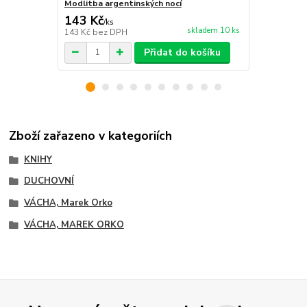
Modlitba argentinských nocí
143 Kč
83 Kč
/
ks
/
ks
skladem 10 ks
143 Kč
bez DPH
83 Kč
bez D
Přidat do košíku
Zboží zařazeno v kategoriích
KNIHY
DUCHOVNÍ
VÁCHA, Marek Orko
VÁCHA, MAREK ORKO