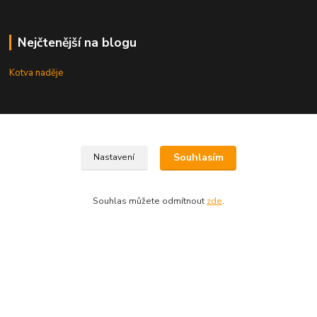
Nejčtenější na blogu
Kotva naděje
Kde nás najdete
Uhřice 76 (okr. Vyškov)
Souhlasím
Nastavení
Bučovice, Ždánská 906 (sklad)
Souhlas můžete odmítnout
zde
.
KNIHKUPECTVÍ:
České Budějovice, U Černé věže 71/4
Uherské Hradiště, Mariánské náměstí 200
Uherský Brod, Mariánské náměstí 13