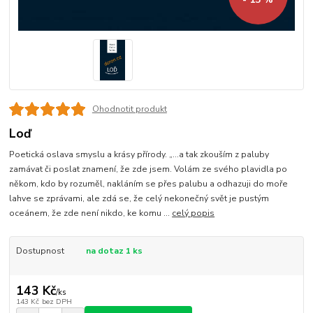
Ohodnotit produkt
Loď
Poetická oslava smyslu a krásy přírody. „...a tak zkouším z paluby
zamávat či poslat znamení, že zde jsem. Volám ze svého plavidla po
někom, kdo by rozuměl, nakláním se přes palubu a odhazuji do moře
lahve se zprávami, ale zdá se, že celý nekonečný svět je pustým
oceánem, že zde není nikdo, ke komu ...
celý popis
Dostupnost
na dotaz 1 ks
143 Kč
/
ks
143 Kč
bez DPH