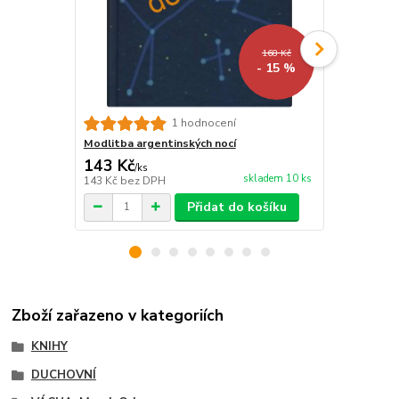
168 Kč
- 15 %
Probouzení
1 hodnocení
Modlitba argentinských nocí
143 Kč
83 Kč
/
ks
/
ks
skladem 10 ks
143 Kč
bez DPH
83 Kč
bez D
Přidat do košíku
Zboží zařazeno v kategoriích
KNIHY
DUCHOVNÍ