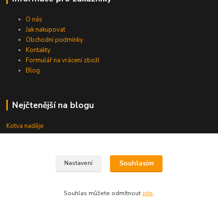
O nás
Jak nakupovat
Obchodní podmínky
Kontakty
Formulář na vrácení zboží
Blog
Nejčtenější na blogu
Kotva naděje
Kde nás najdete
Souhlasím
Nastavení
Uhřice 76 (okr. Vyškov)
Souhlas můžete odmítnout
zde
.
Bučovice, Ždánská 906 (sklad)
KNIHKUPECTVÍ: