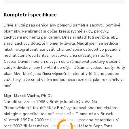
Kompletní specifikace
Dříve si lidé psali deníky, aby pomohli paměti a zachytili pomíjivé
okamžiky. Rembrandt si občas kreslil rychlé skicy, pérovky,
zachycení momentu pár čarami. Dnes si mladí fotí selfíčka, aby,
snad, zachytili důležité momenty života. Naučil jsem se selfíčka
nikoli fotografovat, ale psát. Chci teď spíše ustoupit do pozadí a
nechat čtenářovu fantazii pracovat, chci ukázat jen náčrtky.
Caspar David Friedrich u svých obrazů maloval postavy otočené
zády k divákovi, aby ho vtáhl do děje. Dělám si velkou naději, že ty
okamžiky, které jsou čímsi výjimečné, čtenář v té či oné podobě
zažil taky, a že snad v něm mohou něco rozeznít, jako rozezněly ve
mně.
Mgr. Marek Vácha, Ph.D:
Narodil se v roce 1966 v Brně, je katolický kněz. Na
Přírodovědecké fakultě MU v Brně vystudoval obor molekulární
biologie a genetika, teologii studoval v Olomouci a v Bruselu.
V letech 1997 a 2000 se účastnil dvou výprav na Antarktidu. V
roce 2002 žil šest měsíců v trapistickém klášteře Sept-Fons