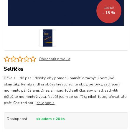
198 Kč
- 15 %
Ohodnotit produkt
Selfíčka
Dříve si lidé psali deníky, aby pomohli paměti a zachytili pomíjivé
okamžiky. Rembrandt si občas kreslil rychlé skicy, pérovky, zachycení
momentu pár čarami. Dnes si mladí fotí selfíčka, aby, snad, zachytili
důležité momenty života. Naučil jsem se selfíčka nikoli fotografovat, ale
psát. Chci teď spí...
celý popis
Dostupnost
skladem > 20 ks