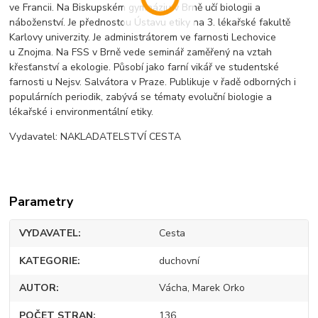
ve Francii. Na Biskupském gymnáziu v Brně učí biologii a
náboženství. Je přednostou Ústavu etiky na 3. lékařské fakultě
Karlovy univerzity. Je administrátorem ve farnosti Lechovice
u Znojma. Na FSS v Brně vede seminář zaměřený na vztah
křesťanství a ekologie. Působí jako farní vikář ve studentské
farnosti u Nejsv. Salvátora v Praze. Publikuje v řadě odborných i
populárních periodik, zabývá se tématy evoluční biologie a
lékařské i environmentální etiky.
Vydavatel: NAKLADATELSTVÍ CESTA
Parametry
VYDAVATEL
Cesta
KATEGORIE
duchovní
AUTOR
Vácha, Marek Orko
POČET STRAN
136