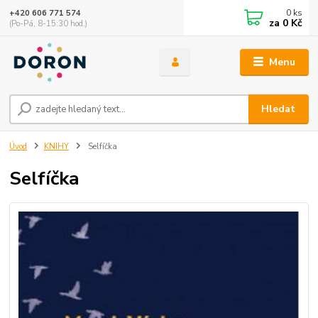
0
ks
+420 606 771 574
za
0 Kč
(Po-Pá, 8-15:30 hod.)
Menu
Hledat
Úvod
KNIHY
Selfíčka
Selfíčka