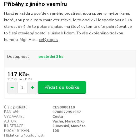
Příběhy z jiného vesmíru
I když je každá z povídek z jiného prostředí, jsou spojeny myšlenkami,
které jsou pro autora charakteristické. Je to obdiv k Hospodinovu dílu a
starost o ně. Je to pokora s jakou má člověk v tomto díle pokračovat. Je
to čistý otevřený postoj a láska k lidem. To vše okořeněno troškou
humoru. Mgr. Mar...
celý popis
Dostupnost
poslední 3 ks
117 Kč
/
ks
117 Kč
bez DPH
Přidat do košíku
Číslo produktu:
CES0000110
EAN kód:
9788072951987
VYDAVATEL:
Cesta
AUTOR:
Vácha, Marek Orko
ILUSTRACE:
Žižkovská, Markéta
POČET STRAN:
108
Hlídat cenu / dostupnost