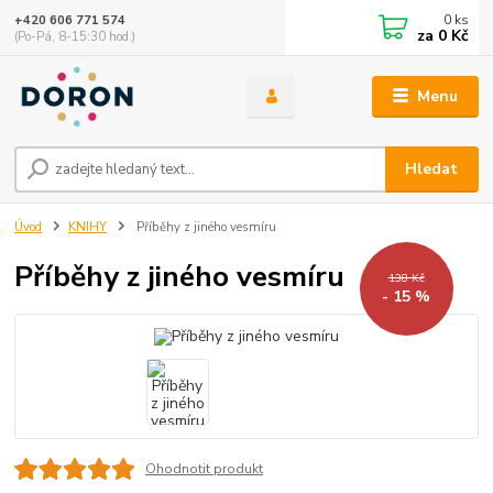
0
ks
+420 606 771 574
za
0 Kč
(Po-Pá, 8-15:30 hod.)
Menu
Hledat
Úvod
KNIHY
Příběhy z jiného vesmíru
Příběhy z jiného vesmíru
138 Kč
- 15 %
Ohodnotit produkt