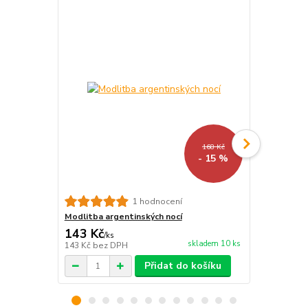
168 Kč
- 15 %
Probouzení
1 hodnocení
Modlitba argentinských nocí
143 Kč
83 Kč
/
ks
/
ks
skladem 10 ks
143 Kč
bez DPH
83 Kč
bez D
Přidat do košíku