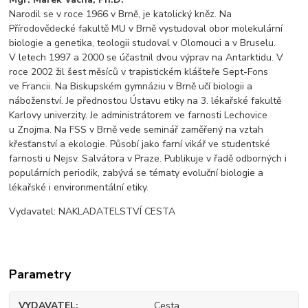
Narodil se v roce 1966 v Brně, je katolický kněz. Na
Přírodovědecké fakultě MU v Brně vystudoval obor molekulární
biologie a genetika, teologii studoval v Olomouci a v Bruselu.
V letech 1997 a 2000 se účastnil dvou výprav na Antarktidu. V
roce 2002 žil šest měsíců v trapistickém klášteře Sept-Fons
ve Francii. Na Biskupském gymnáziu v Brně učí biologii a
náboženství. Je přednostou Ústavu etiky na 3. lékařské fakultě
Karlovy univerzity. Je administrátorem ve farnosti Lechovice
u Znojma. Na FSS v Brně vede seminář zaměřený na vztah
křesťanství a ekologie. Působí jako farní vikář ve studentské
farnosti u Nejsv. Salvátora v Praze. Publikuje v řadě odborných i
populárních periodik, zabývá se tématy evoluční biologie a
lékařské i environmentální etiky.
Vydavatel: NAKLADATELSTVÍ CESTA
Parametry
VYDAVATEL
Cesta