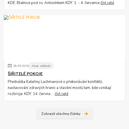
KDE: Blatnice pod sv. Antonínkem KDY: 1. - 4. července
číst celé
28
.
05
.
2026
Akce, události
ŠIŘITELÉ POKOJE
Přednáška Kateřiny Lachmanové o překonávání konfliktů,
nastavování zdravých hranic a stavění mostů tam, kde vznikají
rozbroje. KDY: 14. června ...
číst celé
Zobrazit všechny články