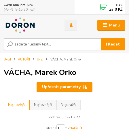
0
ks
+420 606 771 574
za
0 Kč
(Po-Pá, 8-15:30 hod.)
Menu
Hledat
Úvod
AUTOŘI
U-Z
VÁCHA, Marek Orko
VÁCHA, Marek Orko
Upřesnit parametry
Nejnovější
Nejlevnější
Nejdražší
Zobrazuji 1-21 z 22
strana
z 2
další