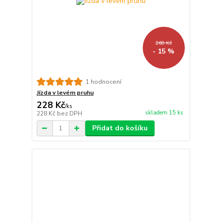
268 Kč
- 15 %
1 hodnocení
Jízda v levém pruhu
228 Kč
/
ks
skladem 15 ks
228 Kč
bez DPH
Přidat do košíku