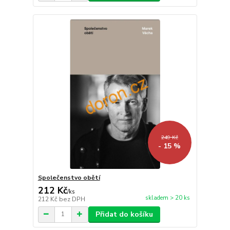
249 Kč
- 15 %
Společenstvo obětí
212 Kč
/
ks
skladem > 20 ks
212 Kč
bez DPH
Přidat do košíku