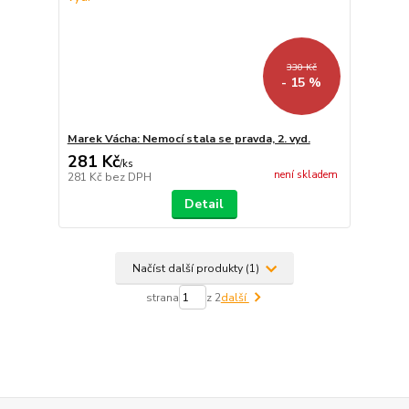
330 Kč
- 15 %
Marek Vácha: Nemocí stala se pravda, 2. vyd.
281 Kč
/
ks
není skladem
281 Kč
bez DPH
Detail
Načíst další produkty (1)
strana
z 2
další