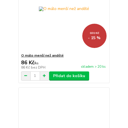
101 Kč
- 15 %
O málo menší než andělé
86 Kč
/
ks
skladem > 20 ks
86 Kč
bez DPH
Přidat do košíku