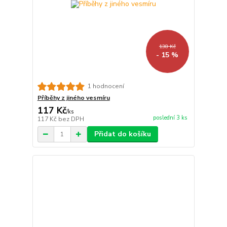
138 Kč
- 15 %
1 hodnocení
Příběhy z jiného vesmíru
117 Kč
/
ks
poslední 3 ks
117 Kč
bez DPH
Přidat do košíku