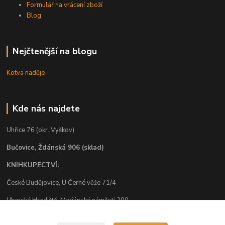
Formulář na vrácení zboží
Blog
Nejčtenější na blogu
Kotva naděje
Kde nás najdete
Uhřice 76 (okr. Vyškov)
Bučovice, Ždánská 906 (sklad)
KNIHKUPECTVÍ:
České Budějovice, U Černé věže 71/4
Uherské Hradiště, Mariánské náměstí 200
Uherský Brod, Mariánské náměstí 13