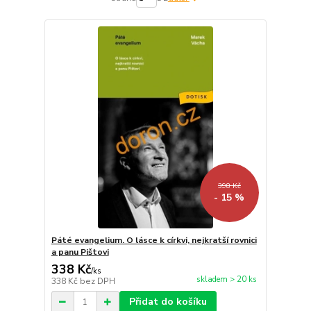
398 Kč
- 15 %
Páté evangelium. O lásce k církvi, nejkratší rovnici
a panu Pištovi
338 Kč
/
ks
skladem > 20 ks
338 Kč
bez DPH
Přidat do košíku