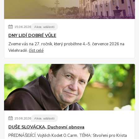
15
.
06
.
2026
Akce, události
DNY LIDÍ DOBRÉ VŮLE
Zveme vás na 27. ročník, který proběhne 4.–5. července 2026 na
Velehradě.
číst celé
15
.
06
.
2026
Akce, události
DUŠE SLOVÁCKA, Duchovní obnova
PŘEDNÁŠEJÍCÍ: Vojtěch Kodet O.Carm. TÉMA: Stvořeni pro Krista