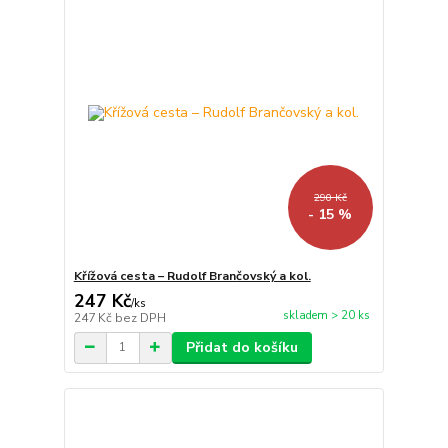
290 Kč
- 15 %
Křížová cesta – Rudolf Brančovský a kol.
247 Kč
/
ks
skladem > 20 ks
247 Kč
bez DPH
Přidat do košíku