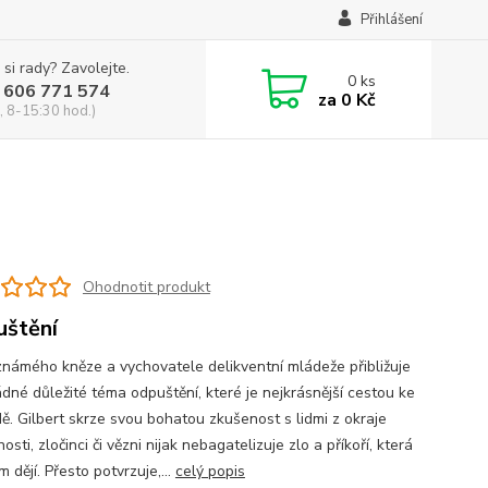
Přihlášení
 si rady? Zavolejte.
0
ks
 606 771 574
za
0 Kč
, 8-15:30 hod.)
Ohodnotit produkt
štění
známého kněze a vychovatele delikventní mládeže přibližuje
dné důležité téma odpuštění, které je nejkrásnější cestou ke
ě. Gilbert skrze svou bohatou zkušenost s lidmi z okraje
osti, zločinci či vězni nijak nebagatelizuje zlo a příkoří, která
m dějí. Přesto potvrzuje,...
celý popis