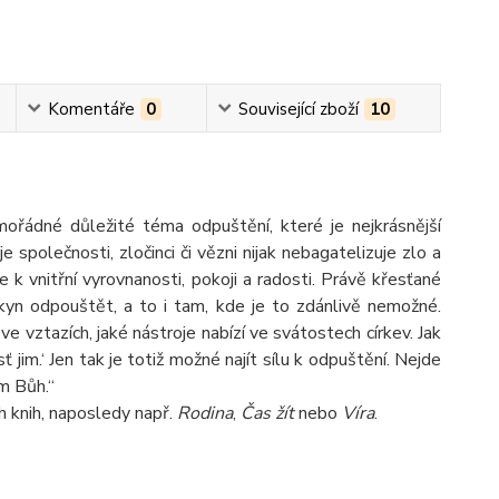
Komentáře
0
Související zboží
10
ořádné důležité téma odpuštění, které je nejkrásnější
společnosti, zločinci či vězni nijak nebagatelizuje zlo a
e k vnitřní vyrovnanosti, pokoji a radosti. Právě křesťané
pokyn odpouštět, a to i tam, kde je to zdánlivě nemožné.
ve vztazích, jaké nástroje nabízí ve svátostech církev. Jak
 jim.‘ Jen tak je totiž možné najít sílu k odpuštění. Nejde
ám Bůh.“
h knih, naposledy např.
Rodina
,
Čas žít
nebo
Víra
.