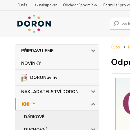
O nás
Jak nakupovat
Obchodní podmínky
Formulář pro vr
Úvod
PŘIPRAVUJEME
Odpu
NOVINKY
DORONoviny
NAKLADATELSTVÍ DORON
KNIHY
DÁRKOVÉ
DUCHOVNÍ