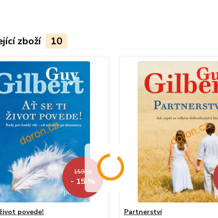
jící zboží
10
159 Kč
- 15 %
 život povede!
Partnerství