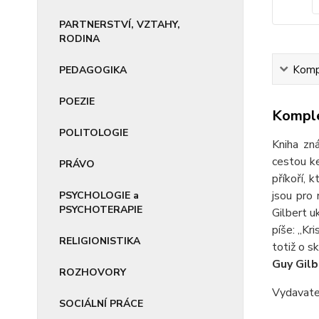
PARTNERSTVÍ, VZTAHY,
RODINA
Kompl
PEDAGOGIKA
POEZIE
Komple
POLITOLOGIE
Kniha zn
cestou ke
PRÁVO
příkoří, 
jsou pro 
PSYCHOLOGIE a
PSYCHOTERAPIE
Gilbert u
píše: „Kr
RELIGIONISTIKA
totiž o s
Guy Gilb
ROZHOVORY
Vydavat
SOCIÁLNÍ PRÁCE