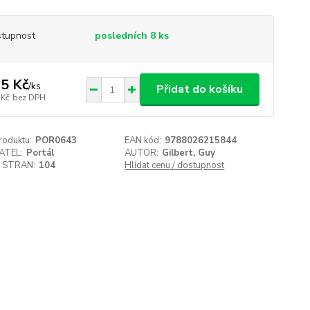
tupnost
posledních 8 ks
5 Kč
/
ks
Přidat do košíku
 Kč
bez DPH
roduktu:
POR0643
EAN kód:
9788026215844
ATEL:
Portál
AUTOR:
Gilbert, Guy
 STRAN:
104
Hlídat cenu / dostupnost