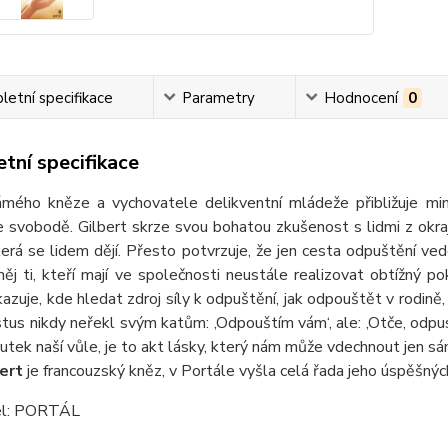
etní specifikace
Parametry
Hodnocení
0
tní specifikace
ámého kněze a vychovatele delikventní mládeže přibližuje mim
 svobodě. Gilbert skrze svou bohatou zkušenost s lidmi z okraje 
která se lidem dějí. Přesto potvrzuje, že jen cesta odpuštění ved
něj ti, kteří mají ve společnosti neustále realizovat obtížný 
kazuje, kde hledat zdroj síly k odpuštění, jak odpouštět v rodině, 
istus nikdy neřekl svým katům: ‚Odpouštím vám‘, ale: ‚Otče, odpusť
kutek naší vůle, je to akt lásky, který nám může vdechnout jen s
ert
je francouzský kněz, v Portále vyšla celá řada jeho úspěšnýc
el: PORTÁL