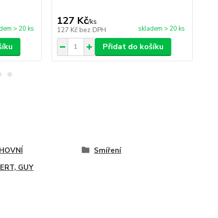
127 Kč
1
/
ks
dem > 20 ks
skladem > 20 ks
127 Kč
bez DPH
13
šíku
Přidat do košíku
HOVNÍ
Smíření
BERT, GUY