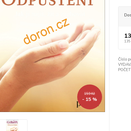
Dos
13
135
Číslo p
VYDAV
POČET
159 Kč
- 15 %