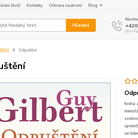
ácení zboží
Kontakty
Ochrana soukromí
Blog
Nevíte
Hledat
+420
(Po-Pá
KNIHY
Odpuštění
štění
Odpu
Kniha 
mimořá
svobod
společn
se lide