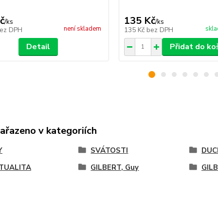
č
135 Kč
/
ks
/
ks
není skladem
skla
ez DPH
135 Kč
bez DPH
Detail
Přidat do ko
zařazeno v kategoriích
Y
SVÁTOSTI
DUC
ITUALITA
GILBERT, Guy
GIL