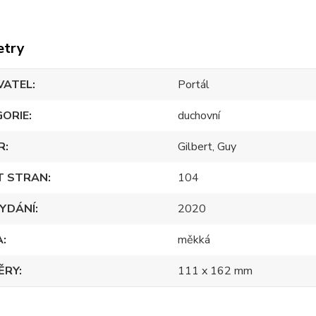
etry
VATEL
Portál
GORIE
duchovní
R
Gilbert, Guy
T STRAN
104
YDÁNÍ
2020
A
měkká
ĚRY
111 x 162 mm