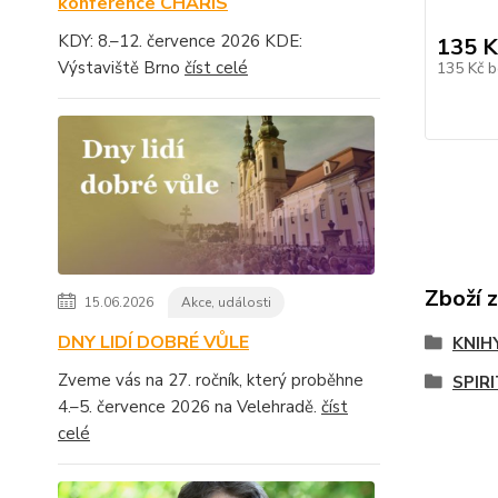
konference CHARIS
KDY: 8.–12. července 2026 KDE:
135 K
Výstaviště Brno
číst celé
135 Kč
b
Zboží 
15.06.2026
Akce, události
DNY LIDÍ DOBRÉ VŮLE
KNIH
Zveme vás na 27. ročník, který proběhne
SPIR
4.–5. července 2026 na Velehradě.
číst
celé