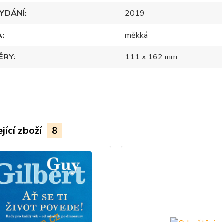
YDÁNÍ
2019
A
měkká
ĚRY
111 x 162 mm
jící zboží
8