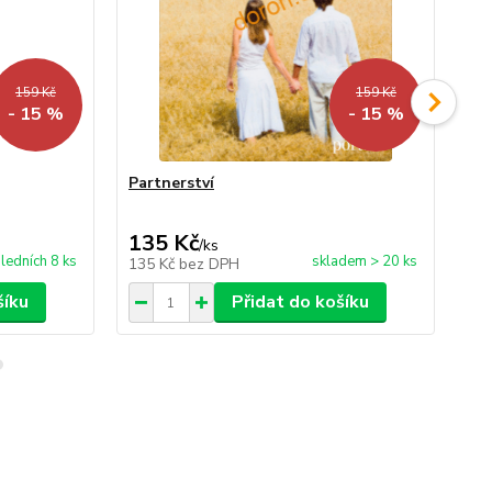
159 Kč
159 Kč
- 15 %
- 15 %
Partnerství
Ro
135 Kč
1
/
ks
ledních 8 ks
skladem > 20 ks
135 Kč
bez DPH
12
šíku
Přidat do košíku