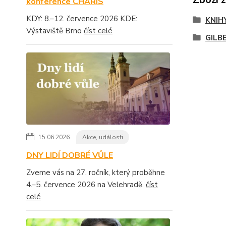
konference CHARIS
KDY: 8.–12. července 2026 KDE:
KNIH
Výstaviště Brno
číst celé
GILB
15.06.2026
Akce, události
DNY LIDÍ DOBRÉ VŮLE
Zveme vás na 27. ročník, který proběhne
4.–5. července 2026 na Velehradě.
číst
celé