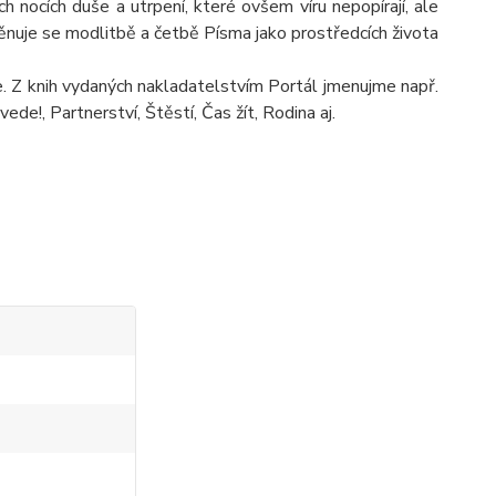
h nocích duše a utrpení, které ovšem víru nepopírají, ale
 Věnuje se modlitbě a četbě Písma jako prostředcích života
. Z knih vydaných nakladatelstvím Portál jmenujme např.
ede!, Partnerství, Štěstí, Čas žít, Rodina aj.