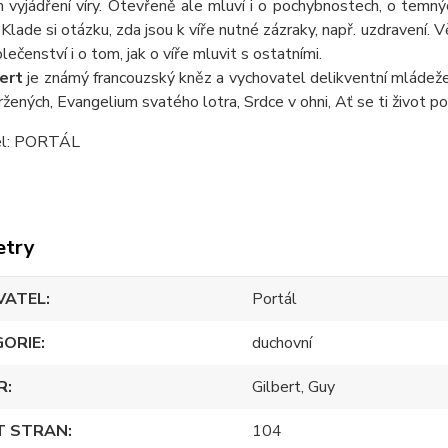
 vyjádření víry. Otevřeně ale mluví i o pochybnostech, o temnýc
. Klade si otázku, zda jsou k víře nutné zázraky, např. uzdravení.
olečenství i o tom, jak o víře mluvit s ostatními.
ert
je známý francouzský kněz a vychovatel delikventní mládeže
ržených, Evangelium svatého lotra, Srdce v ohni, Ať se ti život pov
el: PORTÁL
etry
VATEL
Portál
GORIE
duchovní
R
Gilbert, Guy
T STRAN
104