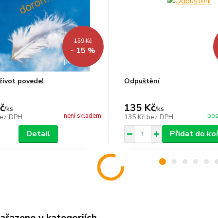
159 Kč
- 15 %
 život povede!
Odpuštění
č
135 Kč
/
ks
/
ks
není skladem
pos
ez DPH
135 Kč
bez DPH
Detail
Přidat do ko
zařazeno v kategoriích