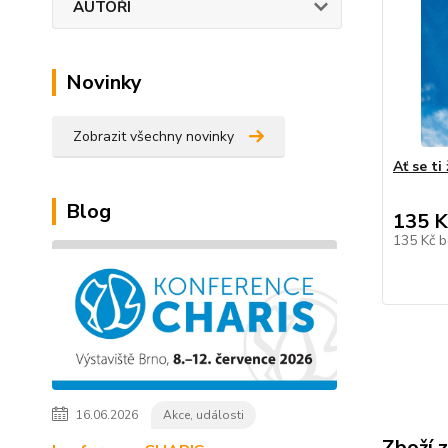
AUTOŘI
Novinky
Zobrazit všechny novinky
Ať se ti
Blog
135 K
135 Kč
b
16.06.2026
Akce, události
Zboží 