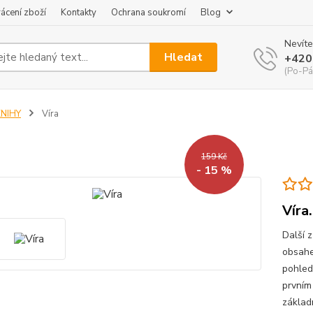
ácení zboží
Kontakty
Ochrana soukromí
Blog
Nevíte
Hledat
+420
(Po-Pá
KNIHY
Víra
159 Kč
- 15 %
Víra.
Další 
obsahe
pohledu
prvním
základn