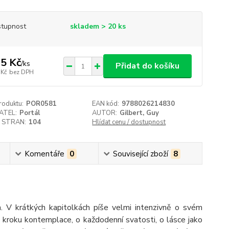
tupnost
skladem > 20 ks
5 Kč
/
ks
Přidat do košíku
 Kč
bez DPH
roduktu:
POR0581
EAN kód:
9788026214830
ATEL:
Portál
AUTOR:
Gilbert, Guy
 STRAN:
104
Hlídat cenu / dostupnost
Komentáře
0
Související zboží
8
. V krátkých kapitolkách píše velmi intenzivně o svém
m kroku kontemplace, o každodenní svatosti, o lásce jako