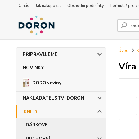
O nás
Jak nakupovat
Obchodní podmínky
Formulář pro vr
Úvod
PŘIPRAVUJEME
Víra
NOVINKY
DORONoviny
NAKLADATELSTVÍ DORON
KNIHY
DÁRKOVÉ
DUCHOVNÍ