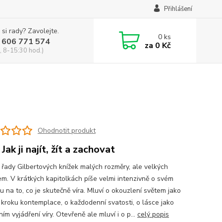
Přihlášení
 si rady? Zavolejte.
0
ks
 606 771 574
za
0 Kč
, 8-15:30 hod.)
Ohodnotit produkt
 Jak ji najít, žít a zachovat
z řady Gilbertových knížek malých rozměry, ale velkých
m. V krátkých kapitolkách píše velmi intenzivně o svém
 na to, co je skutečně víra. Mluví o okouzlení světem jako
 kroku kontemplace, o každodenní svatosti, o lásce jako
ím vyjádření víry. Otevřeně ale mluví i o p...
celý popis