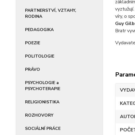
základním
vyztužují
PARTNERSTVÍ, VZTAHY,
víry, o sp
RODINA
Guy Gilb
PEDAGOGIKA
Bratr vyv
Vydavat
POEZIE
POLITOLOGIE
PRÁVO
Param
PSYCHOLOGIE a
PSYCHOTERAPIE
VYDA
RELIGIONISTIKA
KATE
ROZHOVORY
AUTO
SOCIÁLNÍ PRÁCE
POČE