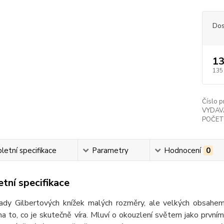
Dos
13
135
Číslo p
VYDAV
POČET
etní specifikace
Parametry
Hodnocení
0
tní specifikace
řady Gilbertových knížek malých rozměry, ale velkých obsahem
a to, co je skutečně víra. Mluví o okouzlení světem jako první