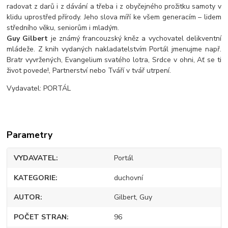
radovat z darů i z dávání a třeba i z obyčejného prožitku samoty v
klidu uprostřed přírody. Jeho slova míří ke všem generacím – lidem
středního věku, seniorům i mladým.
Guy Gilbert
je známý francouzský kněz a vychovatel delikventní
mládeže. Z knih vydaných nakladatelstvím Portál jmenujme např.
Bratr vyvržených, Evangelium svatého lotra, Srdce v ohni, Ať se ti
život povede!, Partnerství nebo Tváří v tvář utrpení.
Vydavatel: PORTÁL
Parametry
VYDAVATEL
Portál
KATEGORIE
duchovní
AUTOR
Gilbert, Guy
POČET STRAN
96