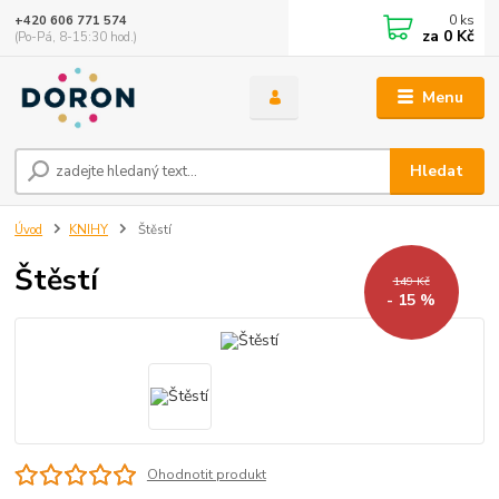
0
ks
+420 606 771 574
za
0 Kč
(Po-Pá, 8-15:30 hod.)
Menu
Hledat
Úvod
KNIHY
Štěstí
Štěstí
149 Kč
- 15 %
Ohodnotit produkt