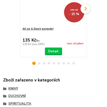
159 Kč
- 15 %
Ať se ti život povede!
Odpuštění
135 Kč
135 Kč
/
ks
/
ks
není skladem
135 Kč
bez DPH
135 Kč
bez 
Detail
Zboží zařazeno v kategoriích
KNIHY
DUCHOVNÍ
SPIRITUALITA