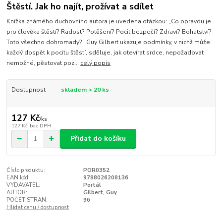
Štěstí. Jak ho najít, prožívat a sdílet
Knížka známého duchovního autora je uvedena otázkou: „Co opravdu je
pro člověka štěstí? Radost? Potěšení? Pocit bezpečí? Zdraví? Bohatství?
Toto všechno dohromady?“ Guy Gilbert ukazuje podmínky, v nichž může
každý dospět k pocitu štěstí, sděluje, jak otevírat srdce, nepožadovat
nemožné, pěstovat poz...
celý popis
Dostupnost
skladem > 20 ks
127 Kč
/
ks
127 Kč
bez DPH
Přidat do košíku
Číslo produktu:
POR0352
EAN kód:
9788026208136
VYDAVATEL:
Portál
AUTOR:
Gilbert, Guy
POČET STRAN:
96
Hlídat cenu / dostupnost