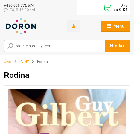
0
ks
+420 606 771 574
za
0 Kč
(Po-Pá, 8-15:30 hod.)
Menu
Hledat
Úvod
KNIHY
Rodina
Rodina