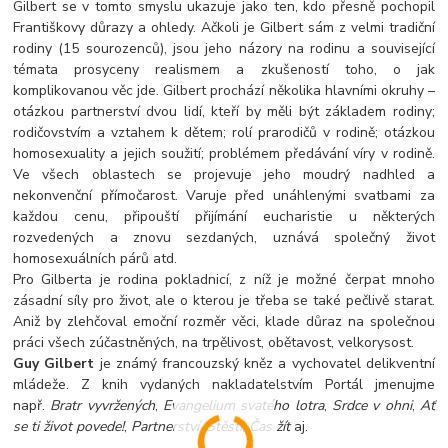
Gilbert se v tomto smyslu ukazuje jako ten, kdo přesně pochopil
Františkovy důrazy a ohledy. Ačkoli je Gilbert sám z velmi tradiční
rodiny (15 sourozenců), jsou jeho názory na rodinu a související
témata prosyceny realismem a zkušeností toho, o jak
komplikovanou věc jde. Gilbert prochází několika hlavními okruhy –
otázkou partnerství dvou lidí, kteří by měli být základem rodiny;
rodičovstvím a vztahem k dětem; rolí prarodičů v rodině; otázkou
homosexuality a jejich soužití; problémem předávání víry v rodině.
Ve všech oblastech se projevuje jeho moudrý nadhled a
nekonvenční přímočarost. Varuje před unáhlenými svatbami za
každou cenu, připouští přijímání eucharistie u některých
rozvedených a znovu sezdaných, uznává společný život
homosexuálních párů atd.
Pro Gilberta je rodina pokladnicí, z níž je možné čerpat mnoho
zásadní síly pro život, ale o kterou je třeba se také pečlivě starat.
Aniž by zlehčoval emoční rozměr věci, klade důraz na společnou
práci všech zúčastněných, na trpělivost, obětavost, velkorysost.
Guy Gilbert
je známý francouzský kněz a vychovatel delikventní
mládeže. Z knih vydaných nakladatelstvím Portál jmenujme
např.
Bratr vyvržených
,
Evangelium svatého lotra
,
Srdce v ohni
,
Ať
se ti život povede!
,
Partnerství
,
Štěstí
,
Čas žít
aj.