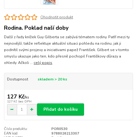
Ohodnotit produkt
Rodina. Poklad naší doby
Další z řady knížek Guy Gilberta se zabývá tématem rodiny. Patří mezi ty
nejnovější, takže reflektuje aktuální situaci pohledu na rodinu, jak ji
podnítil svými projevy a iniciativami papež František. Gilbert se v tomto
smyslu ukazuje jako ten, kdo přesně pochopil Františkovy důrazy a
ohledy. Ačkoli ...
celý popis
Dostupnost
skladem > 20 ks
127 Kč
/
ks
127 Kč
bez DPH
Přidat do košíku
Číslo produktu:
POR0530
EAN kód:
9788026213307