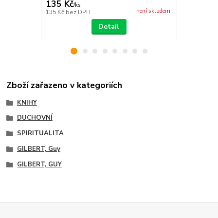
135 Kč
135 Kč
/
ks
/
ks
není skladem
135 Kč
bez DPH
135 Kč
bez 
Detail
Zboží zařazeno v kategoriích
KNIHY
DUCHOVNÍ
SPIRITUALITA
GILBERT, Guy
GILBERT, GUY