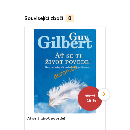
Související zboží
8
159 Kč
- 15 %
Ať se ti život povede!
Odpuštění