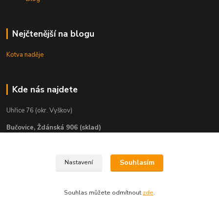
Nejčtenější na blogu
Kotva naděje
Kde nás najdete
Uhřice 76 (okr. Vyškov)
Bučovice, Ždánská 906 (sklad)
KNIHKUPECTVÍ:
České Budějovice, U Černé věže 71/4
Souhlasím
Nastavení
Uherské Hradiště, Mariánské náměstí 200
Souhlas můžete odmítnout
zde
.
Uherský Brod, Mariánské náměstí 13