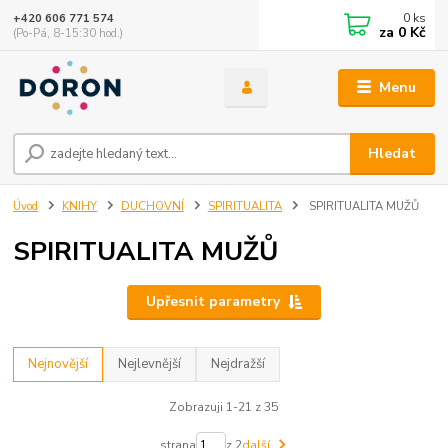
0
ks
+420 606 771 574
za
0 Kč
(Po-Pá, 8-15:30 hod.)
Menu
Hledat
Úvod
KNIHY
DUCHOVNÍ
SPIRITUALITA
SPIRITUALITA MUŽŮ
SPIRITUALITA MUŽŮ
Upřesnit parametry
Nejnovější
Nejlevnější
Nejdražší
Zobrazuji 1-21 z 35
strana
z 2
další