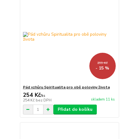
299 Kč
- 15 %
Pád vzhůru Spiritualita pro obě poloviny života
254 Kč
/
ks
skladem 11 ks
254 Kč
bez DPH
Přidat do košíku