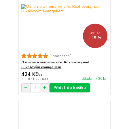
499 Kč
- 15 %
1 hodnocení
O marné a nemarné víře. Rozhovory nad
Lukášovým evangeliem
424 Kč
/
ks
skladem > 20 ks
350 Kč
bez DPH
Přidat do košíku