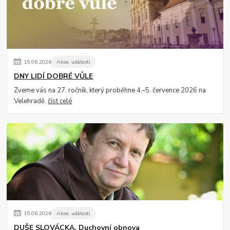
15
.
06
.
2026
Akce, události
DNY LIDÍ DOBRÉ VŮLE
Zveme vás na 27. ročník, který proběhne 4.–5. července 2026 na
Velehradě.
číst celé
15
.
06
.
2026
Akce, události
DUŠE SLOVÁCKA, Duchovní obnova