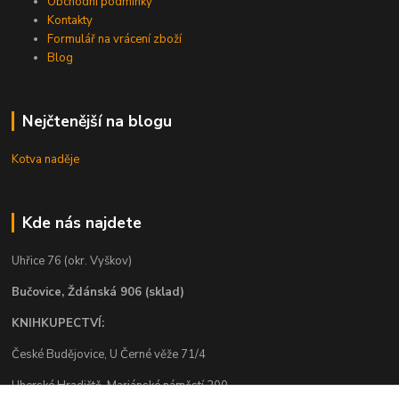
Obchodní podmínky
Kontakty
Formulář na vrácení zboží
Blog
Nejčtenější na blogu
Kotva naděje
Kde nás najdete
Uhřice 76 (okr. Vyškov)
Bučovice, Ždánská 906 (sklad)
KNIHKUPECTVÍ:
České Budějovice, U Černé věže 71/4
Uherské Hradiště, Mariánské náměstí 200