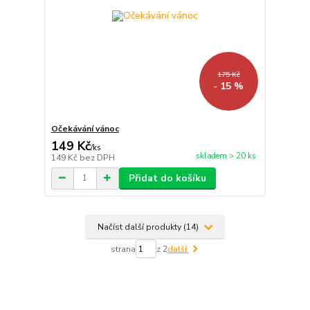
175 Kč
- 15 %
Očekávání vánoc
149 Kč
/
ks
skladem > 20 ks
149 Kč
bez DPH
Přidat do košíku
Načíst další produkty (14)
strana
z 2
další