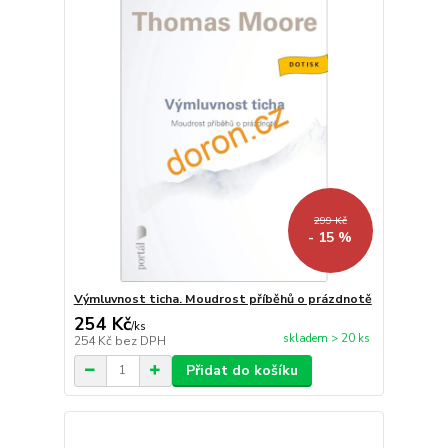
299 Kč
- 15 %
Výmluvnost ticha. Moudrost příběhů o prázdnotě
254 Kč
/
ks
skladem > 20 ks
254 Kč
bez DPH
Přidat do košíku