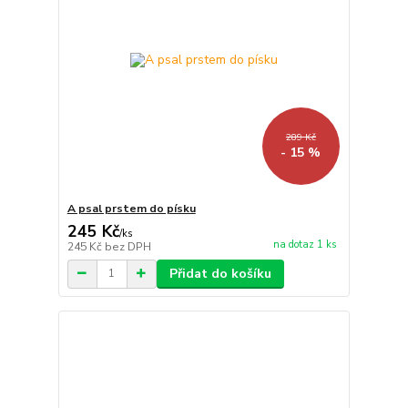
289 Kč
- 15 %
A psal prstem do písku
245 Kč
/
ks
na dotaz 1 ks
245 Kč
bez DPH
Přidat do košíku