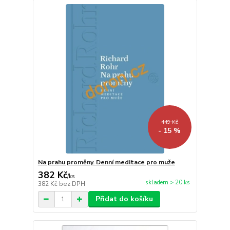
449 Kč
- 15 %
Na prahu proměny. Denní meditace pro muže
382 Kč
/
ks
skladem > 20 ks
382 Kč
bez DPH
Přidat do košíku