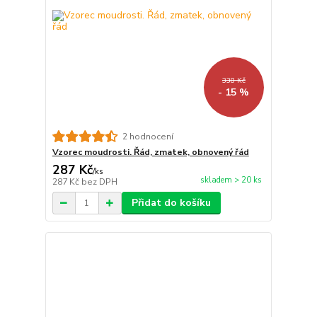
338 Kč
- 15 %
2 hodnocení
Vzorec moudrosti. Řád, zmatek, obnovený řád
287 Kč
/
ks
skladem > 20 ks
287 Kč
bez DPH
Přidat do košíku