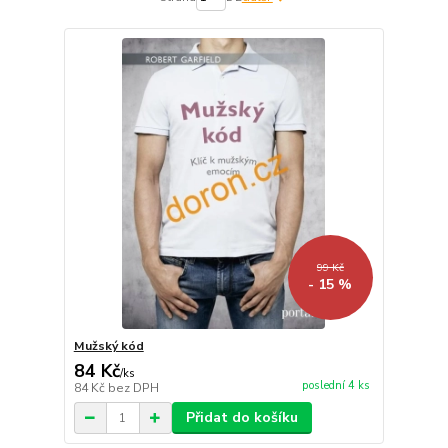
99 Kč
- 15 %
Mužský kód
84 Kč
/
ks
poslední 4 ks
84 Kč
bez DPH
Přidat do košíku