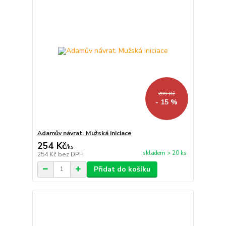
299 Kč
- 15 %
Adamův návrat. Mužská iniciace
254 Kč
/
ks
skladem > 20 ks
254 Kč
bez DPH
Přidat do košíku