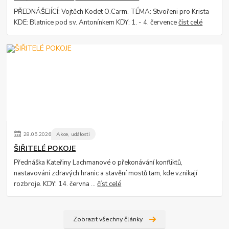
PŘEDNÁŠEJÍCÍ: Vojtěch Kodet O.Carm. TÉMA: Stvořeni pro Krista
KDE: Blatnice pod sv. Antonínkem KDY: 1. - 4. července
číst celé
28
.
05
.
2026
Akce, události
ŠIŘITELÉ POKOJE
Přednáška Kateřiny Lachmanové o překonávání konfliktů,
nastavování zdravých hranic a stavění mostů tam, kde vznikají
rozbroje. KDY: 14. června ...
číst celé
Zobrazit všechny články