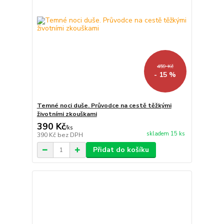
459 Kč
- 15 %
Temné noci duše. Průvodce na cestě těžkými
životními zkouškami
390 Kč
/
ks
skladem 15 ks
390 Kč
bez DPH
Přidat do košíku