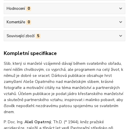
Hodnocení
0
Komentáře
0
Související zboží
5
Kompletní specifikace
Slib, který si manželé vzájemně dávají během svatebního obřadu,
není něčím chvilkovým, co vyprchá, ale programem na celý život, k
němuž je dobré se vracet. Dárková publikace obsahuje hrst
zamyšlení Aleše Opatrného nad manželským slibem, krásné
fotografie a motivační citáty na téma manželství a partnerských
vztahů. Účelem publikace je podat jádro křesťanského manželství
a skutečně partnerského vztahu, inspirovat i malinko pobavit, aby
člověk nepodlehl nezdravému patosu spojenému se svatebním
dnem.
P. Doc. Ing.
Aleš Opatrný
, Th.D. (* 1944), kněz pražské
arcidiecéze, založil a třináct let vedl Pastorační středisko při