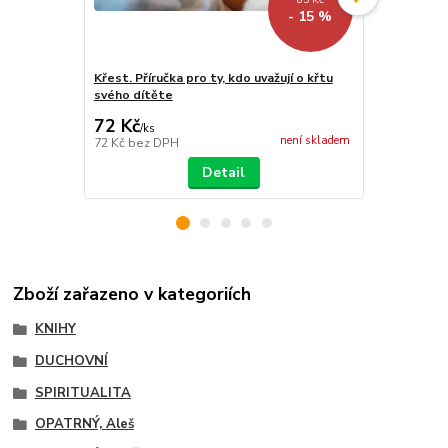
- 15 %
Křest. Příručka pro ty, kdo uvažují o křtu
Výzvy stárn
svého dítěte
72 Kč
161 Kč
/
ks
/
ks
není skladem
72 Kč
bez DPH
161 Kč
bez 
Detail
Zboží zařazeno v kategoriích
KNIHY
DUCHOVNÍ
SPIRITUALITA
OPATRNÝ, Aleš