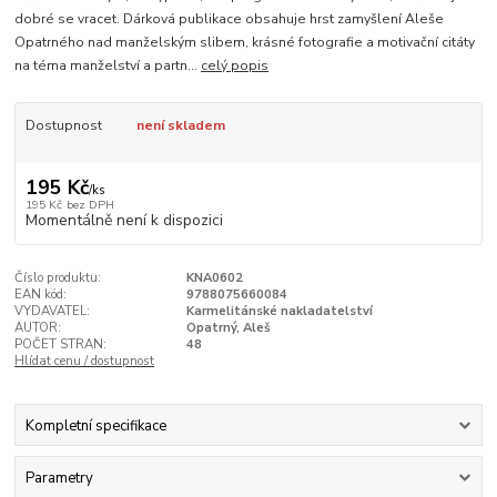
dobré se vracet. Dárková publikace obsahuje hrst zamyšlení Aleše
Opatrného nad manželským slibem, krásné fotografie a motivační citáty
na téma manželství a partn...
celý popis
Dostupnost
není skladem
195 Kč
/
ks
195 Kč
bez DPH
Momentálně není k dispozici
Číslo produktu:
KNA0602
EAN kód:
9788075660084
VYDAVATEL:
Karmelitánské nakladatelství
AUTOR:
Opatrný, Aleš
POČET STRAN:
48
Hlídat cenu / dostupnost
Kompletní specifikace
Parametry