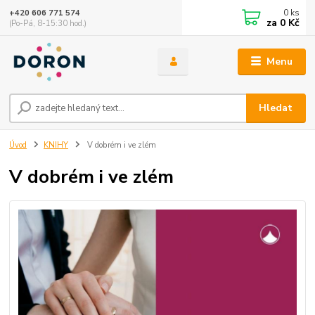
0
ks
+420 606 771 574
za
0 Kč
(Po-Pá, 8-15:30 hod.)
Menu
Hledat
Úvod
KNIHY
V dobrém i ve zlém
V dobrém i ve zlém