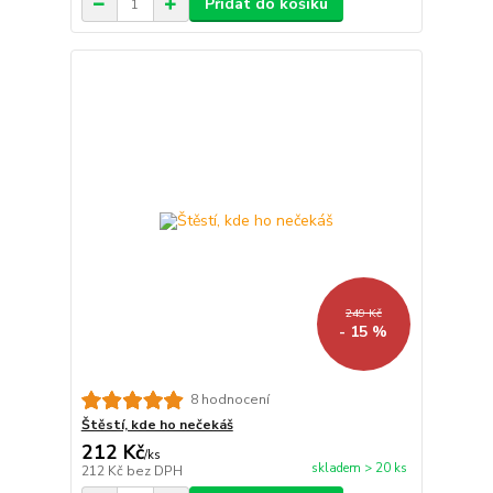
Přidat do košíku
249 Kč
- 15 %
8 hodnocení
Štěstí, kde ho nečekáš
212 Kč
/
ks
skladem > 20 ks
212 Kč
bez DPH