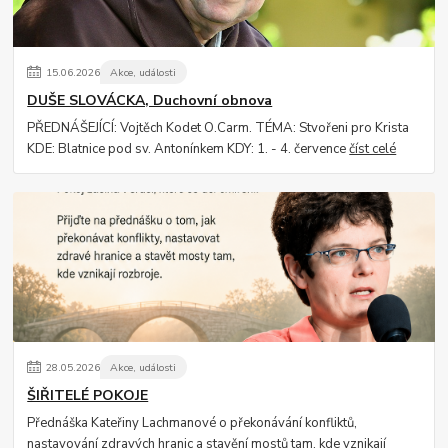
15
.
06
.
2026
Akce, události
DUŠE SLOVÁCKA, Duchovní obnova
PŘEDNÁŠEJÍCÍ: Vojtěch Kodet O.Carm. TÉMA: Stvořeni pro Krista
KDE: Blatnice pod sv. Antonínkem KDY: 1. - 4. července
číst celé
28
.
05
.
2026
Akce, události
ŠIŘITELÉ POKOJE
Přednáška Kateřiny Lachmanové o překonávání konfliktů,
nastavování zdravých hranic a stavění mostů tam, kde vznikají