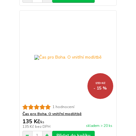
159 Kč
- 15 %
1 hodnocení
Čas pro Boha. O vnitřní modlitbě
135 Kč
/
ks
skladem > 20 ks
135 Kč
bez DPH
Přidat do košíku