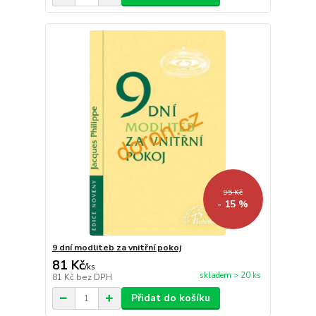
95 Kč
- 15 %
9 dní modliteb za vnitřní pokoj
81 Kč
/
ks
skladem > 20 ks
81 Kč
bez DPH
Přidat do košíku