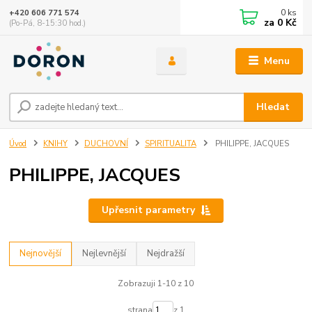
0
ks
+420 606 771 574
za
0 Kč
(Po-Pá, 8-15:30 hod.)
Menu
Hledat
Úvod
KNIHY
DUCHOVNÍ
SPIRITUALITA
PHILIPPE, JACQUES
PHILIPPE, JACQUES
Upřesnit parametry
Nejnovější
Nejlevnější
Nejdražší
Zobrazuji 1-10 z 10
strana
z 1