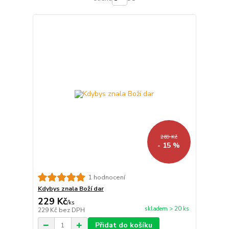
269 Kč
- 15 %
1 hodnocení
Kdybys znala Boží dar
229 Kč
/
ks
skladem > 20 ks
229 Kč
bez DPH
Přidat do košíku