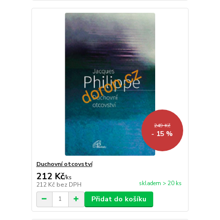
249 Kč
- 15 %
Duchovní otcovství
212 Kč
/
ks
skladem > 20 ks
212 Kč
bez DPH
Přidat do košíku