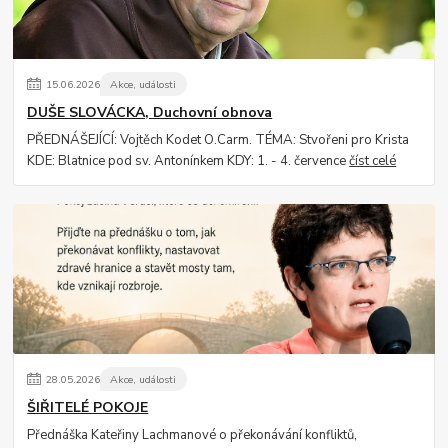
15
.
06
.
2026
Akce, události
DUŠE SLOVÁCKA, Duchovní obnova
PŘEDNÁŠEJÍCÍ: Vojtěch Kodet O.Carm. TÉMA: Stvořeni pro Krista
KDE: Blatnice pod sv. Antonínkem KDY: 1. - 4. července
číst celé
28
.
05
.
2026
Akce, události
ŠIŘITELÉ POKOJE
Přednáška Kateřiny Lachmanové o překonávání konfliktů,