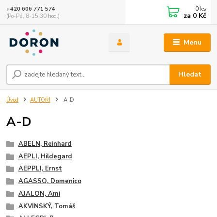
0
ks
+420 606 771 574
za
0 Kč
(Po-Pá, 8-15:30 hod.)
Menu
Hledat
Úvod
AUTOŘI
A-D
A-D
ABELN, Reinhard
AEPLI, Hildegard
AEPPLI, Ernst
AGASSO, Domenico
AJALON, Ami
AKVINSKÝ, Tomáš