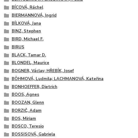
BÍCOVÁ, Ráchel
BIERMANNOVÁ, Ingrid
BÍLKOVÁ, Jana
BINZ, Stephen
BIRD, Michael F.
BIRUS
BLACK, Tamar D.
BLONDEL, Maurice
BOGNER, Václav; HŘEBÍK, Josef
BÖHMOVÁ, Ludmila; LACHMANOVÁ, Kateřina
BONHOEFFER, Dietrich
BOOS, Agnes
BOOZAN, Glenn
BORZIČ, Adam
BOS, Miriam
BOSCO, Teresio
BOSSISOVÁ, Gabriela