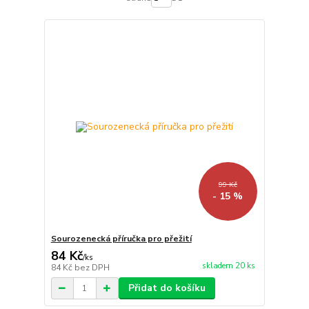
99 Kč
- 15 %
Sourozenecká příručka pro přežití
84 Kč
/
ks
skladem 20 ks
84 Kč
bez DPH
Přidat do košíku