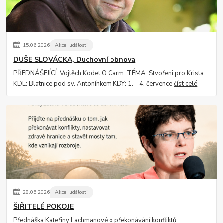
15
.
06
.
2026
Akce, události
DUŠE SLOVÁCKA, Duchovní obnova
PŘEDNÁŠEJÍCÍ: Vojtěch Kodet O.Carm. TÉMA: Stvořeni pro Krista
KDE: Blatnice pod sv. Antonínkem KDY: 1. - 4. července
číst celé
28
.
05
.
2026
Akce, události
ŠIŘITELÉ POKOJE
Přednáška Kateřiny Lachmanové o překonávání konfliktů,