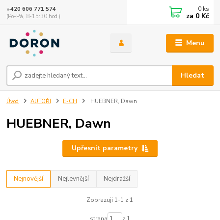
0
ks
+420 606 771 574
za
0 Kč
(Po-Pá, 8-15:30 hod.)
Menu
Hledat
Úvod
AUTOŘI
E-CH
HUEBNER, Dawn
HUEBNER, Dawn
Upřesnit parametry
Nejnovější
Nejlevnější
Nejdražší
Zobrazuji 1-1 z 1
strana
z 1