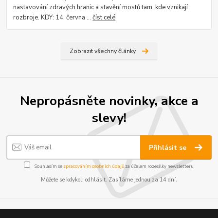
nastavování zdravých hranic a stavění mostů tam, kde vznikají
rozbroje. KDY: 14. června ...
číst celé
Zobrazit všechny články
Nepropásněte novinky, akce a
slevy!
Přihlásit se
Souhlasím se
zpracováním osobních údajů
za účelem rozesílky newsletteru.
Můžete se kdykoli odhlásit. Zasíláme jednou za 14 dní.