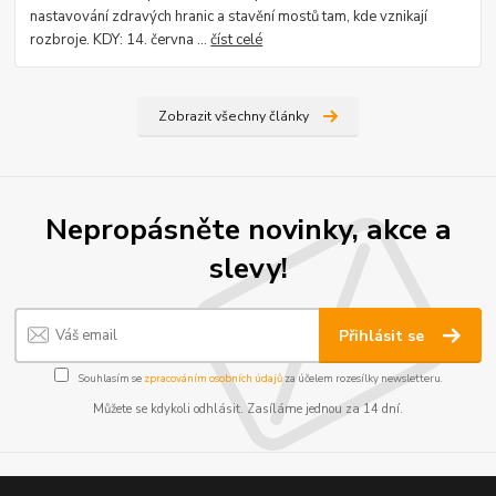
nastavování zdravých hranic a stavění mostů tam, kde vznikají
rozbroje. KDY: 14. června ...
číst celé
Zobrazit všechny články
Nepropásněte novinky, akce a
slevy!
Přihlásit se
Souhlasím se
zpracováním osobních údajů
za účelem rozesílky newsletteru.
Můžete se kdykoli odhlásit. Zasíláme jednou za 14 dní.