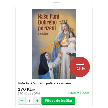
200 Kč
- 15 %
Naše Paní Dobrého pořízení a novéna
170 Kč
/
ks
skladem > 20 ks
170 Kč
bez DPH
Přidat do košíku