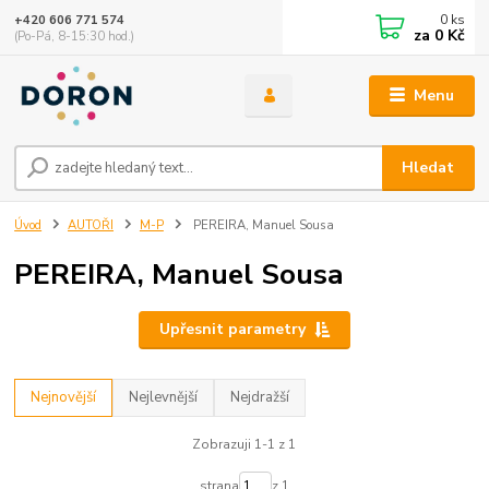
0
ks
+420 606 771 574
za
0 Kč
(Po-Pá, 8-15:30 hod.)
Menu
Hledat
Úvod
AUTOŘI
M-P
PEREIRA, Manuel Sousa
PEREIRA, Manuel Sousa
Upřesnit parametry
Nejnovější
Nejlevnější
Nejdražší
Zobrazuji 1-1 z 1
strana
z 1