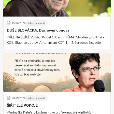
15
.
06
.
2026
Akce, události
DUŠE SLOVÁCKA, Duchovní obnova
PŘEDNÁŠEJÍCÍ: Vojtěch Kodet O.Carm. TÉMA: Stvořeni pro Krista
KDE: Blatnice pod sv. Antonínkem KDY: 1. - 4. července
číst celé
28
.
05
.
2026
Akce, události
ŠIŘITELÉ POKOJE
Přednáška Kateřiny Lachmanové o překonávání konfliktů,