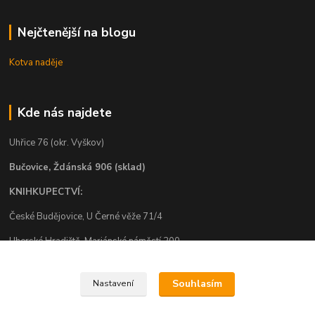
Nejčtenější na blogu
Kotva naděje
Kde nás najdete
Uhřice 76 (okr. Vyškov)
Bučovice, Ždánská 906 (sklad)
KNIHKUPECTVÍ:
České Budějovice, U Černé věže 71/4
Uherské Hradiště, Mariánské náměstí 200
Uherský Brod, Mariánské náměstí 13
Souhlasím
Nastavení