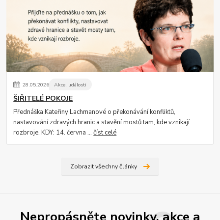
28
.
05
.
2026
Akce, události
ŠIŘITELÉ POKOJE
Přednáška Kateřiny Lachmanové o překonávání konfliktů,
nastavování zdravých hranic a stavění mostů tam, kde vznikají
rozbroje. KDY: 14. června ...
číst celé
Zobrazit všechny články
Nepropásněte novinky, akce a