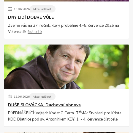
15
.
06
.
2026
Akce, události
DNY LIDÍ DOBRÉ VŮLE
Zveme vás na 27. ročník, který proběhne 4.–5. července 2026 na
Velehradě.
číst celé
15
.
06
.
2026
Akce, události
DUŠE SLOVÁCKA, Duchovní obnova
PŘEDNÁŠEJÍCÍ: Vojtěch Kodet O.Carm. TÉMA: Stvořeni pro Krista
KDE: Blatnice pod sv. Antonínkem KDY: 1. - 4. července
číst celé