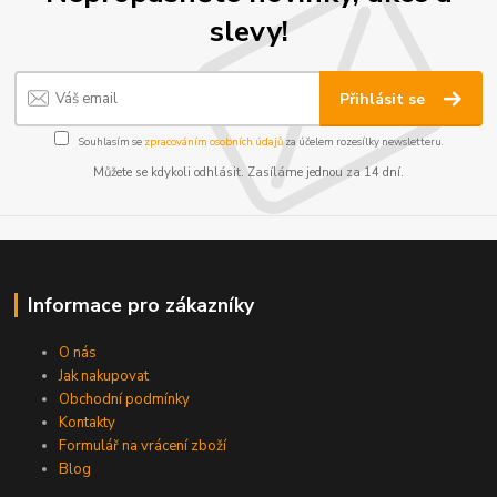
slevy!
Přihlásit se
Souhlasím se
zpracováním osobních údajů
za účelem rozesílky newsletteru.
Můžete se kdykoli odhlásit. Zasíláme jednou za 14 dní.
Informace pro zákazníky
O nás
Jak nakupovat
Obchodní podmínky
Kontakty
Formulář na vrácení zboží
Blog