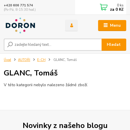
0
ks
+420 606 771 574
za
0 Kč
(Po-Pá, 8-15:30 hod.)
Menu
Hledat
Úvod
AUTOŘI
E-CH
GLANC, Tomáš
GLANC, Tomáš
V této kategorii nebylo nalezeno žádné zboží.
Novinky z našeho blogu