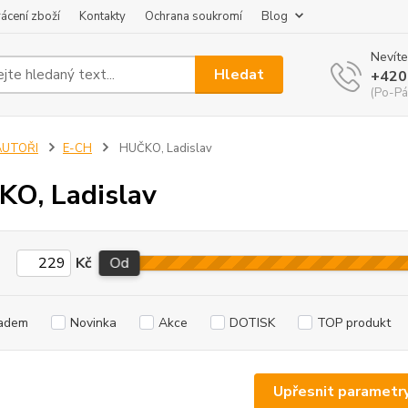
ácení zboží
Kontakty
Ochrana soukromí
Blog
Nevíte
Hledat
+420
(Po-Pá
AUTOŘI
E-CH
HUČKO, Ladislav
O, Ladislav
Kč
Od
adem
Novinka
Akce
DOTISK
TOP produkt
Upřesnit parametr