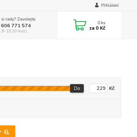
Přihlášení
 si rady? Zavolejte.
0
ks
 606 771 574
za
0 Kč
, 8-15:30 hod.)
Do
Kč
y