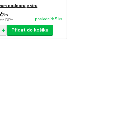
zum podporuje víru
č
/
ks
posledních 5 ks
ez DPH
Přidat do košíku