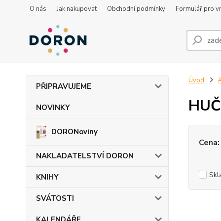
O nás
Jak nakupovat
Obchodní podmínky
Formulář pro vr
Úvod
PŘIPRAVUJEME
HUČK
NOVINKY
DORONoviny
Cena:
NAKLADATELSTVÍ DORON
Skl
KNIHY
SVÁTOSTI
KALENDÁŘE