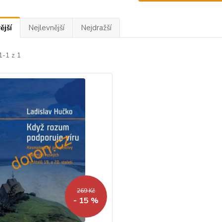
ější
Nejlevnější
Nejdražší
1-1 z 1
269 Kč
- 15 %