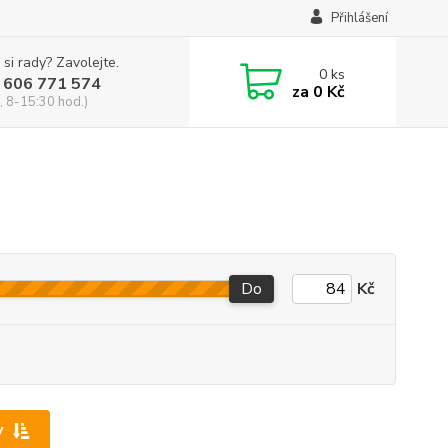
Přihlášení
 si rady? Zavolejte.
0
ks
 606 771 574
za
0 Kč
, 8-15:30 hod.)
Do
Kč
y