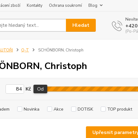
ácení zboží
Kontakty
Ochrana soukromí
Blog
Nevíte
Hledat
+420
(Po-Pá
AUTOŘI
Q-T
SCHÖNBORN, Christoph
ÖNBORN, Christoph
Kč
Od
adem
Novinka
Akce
DOTISK
TOP produkt
Upřesnit parametr