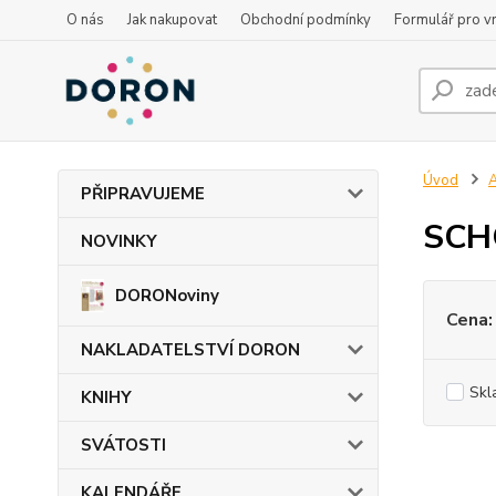
O nás
Jak nakupovat
Obchodní podmínky
Formulář pro vr
Úvod
PŘIPRAVUJEME
SCH
NOVINKY
DORONoviny
Cena:
NAKLADATELSTVÍ DORON
Skl
KNIHY
SVÁTOSTI
KALENDÁŘE