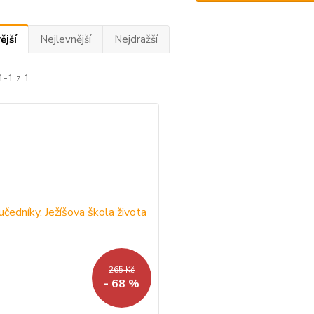
ější
Nejlevnější
Nejdražší
1-1 z 1
265 Kč
- 68 %