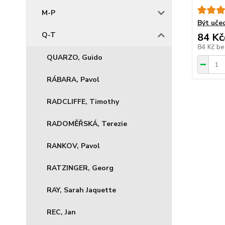
M-P
Být učed
Q-T
84 Kč
84 Kč
be
QUARZO, Guido
RÁBARA, Pavol
RADCLIFFE, Timothy
RADOMĚŘSKÁ, Terezie
RANKOV, Pavol
RATZINGER, Georg
RAY, Sarah Jaquette
REC, Jan