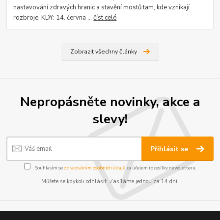
nastavování zdravých hranic a stavění mostů tam, kde vznikají
rozbroje. KDY: 14. června ...
číst celé
Zobrazit všechny články
Nepropásněte novinky, akce a
slevy!
Přihlásit se
Souhlasím se
zpracováním osobních údajů
za účelem rozesílky newsletteru.
Můžete se kdykoli odhlásit. Zasíláme jednou za 14 dní.