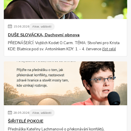
15
.
06
.
2026
Akce, události
DUŠE SLOVÁCKA, Duchovní obnova
PŘEDNÁŠEJÍCÍ: Vojtěch Kodet O.Carm. TÉMA: Stvořeni pro Krista
KDE: Blatnice pod sv. Antonínkem KDY: 1. - 4. července
číst celé
28
.
05
.
2026
Akce, události
ŠIŘITELÉ POKOJE
Přednáška Kateřiny Lachmanové o překonávání konfliktů,