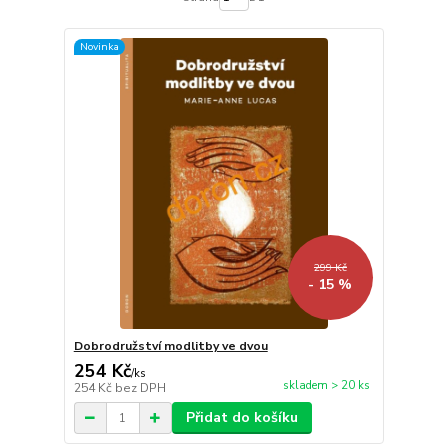
Novinka
299 Kč
- 15 %
Dobrodružství modlitby ve dvou
254 Kč
/
ks
skladem > 20 ks
254 Kč
bez DPH
Přidat do košíku