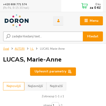
0
ks
+420 606 771 574
za
0 Kč
(Po-Pá, 8-15:30 hod.)
Menu
Hledat
Úvod
AUTOŘI
I-L
LUCAS, Marie-Anne
LUCAS, Marie-Anne
Upřesnit parametry
Nejnovější
Nejlevnější
Nejdražší
Zobrazuji 1-1 z 1
strana
z 1