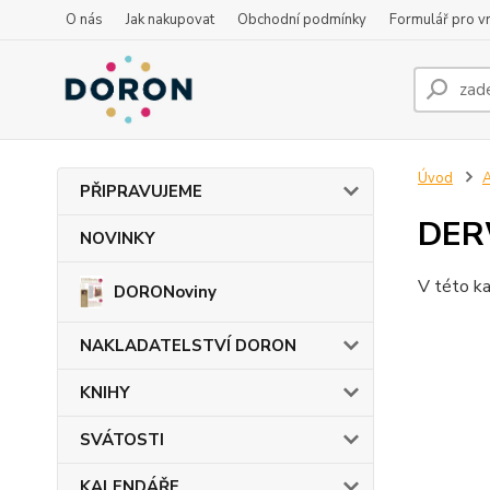
O nás
Jak nakupovat
Obchodní podmínky
Formulář pro vr
Úvod
PŘIPRAVUJEME
DER
NOVINKY
V této ka
DORONoviny
NAKLADATELSTVÍ DORON
KNIHY
SVÁTOSTI
KALENDÁŘE