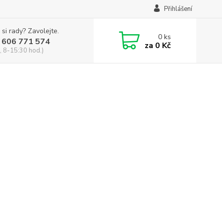
Přihlášení
 si rady? Zavolejte.
0
ks
 606 771 574
za
0 Kč
, 8-15:30 hod.)