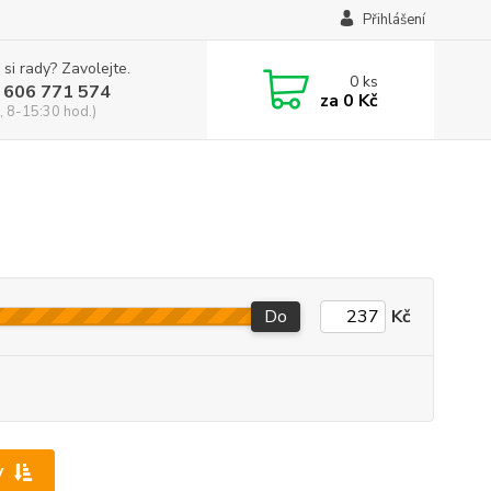
Přihlášení
 si rady? Zavolejte.
0
ks
 606 771 574
za
0 Kč
, 8-15:30 hod.)
Do
Kč
y