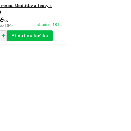
e mnou. Modlitby a texty k
i
č
/
ks
skladem 18 ks
ez DPH
Přidat do košíku