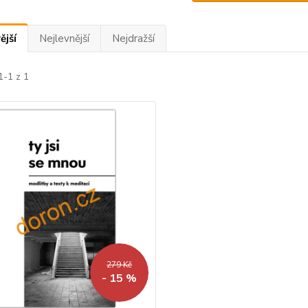
ější
Nejlevnější
Nejdražší
1-1 z 1
279 Kč
- 15 %