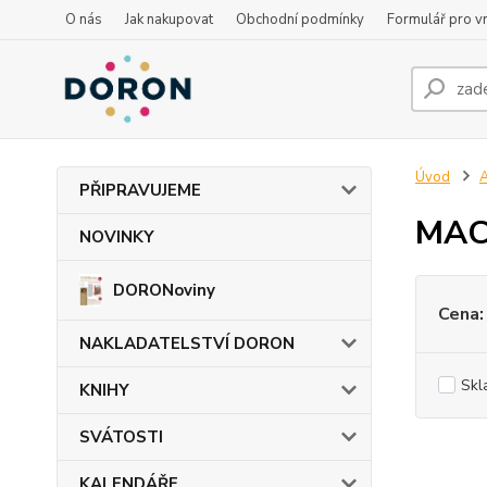
O nás
Jak nakupovat
Obchodní podmínky
Formulář pro vr
Úvod
PŘIPRAVUJEME
MAC
NOVINKY
DORONoviny
Cena:
NAKLADATELSTVÍ DORON
Skl
KNIHY
SVÁTOSTI
KALENDÁŘE