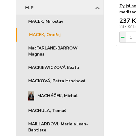
Ty jsi s
M-P
meditac
237 K
MACEK, Miroslav
237 Kč
b
MACEK, Ondřej
MacFARLANE-BARROW,
Magnus
MACKIEWICZOVÁ Beata
MACKOVÁ, Petra Hrochová
MACHÁČEK, Michal
MACHULA, Tomáš
MAILLARDOVI, Marie a Jean-
Baptiste