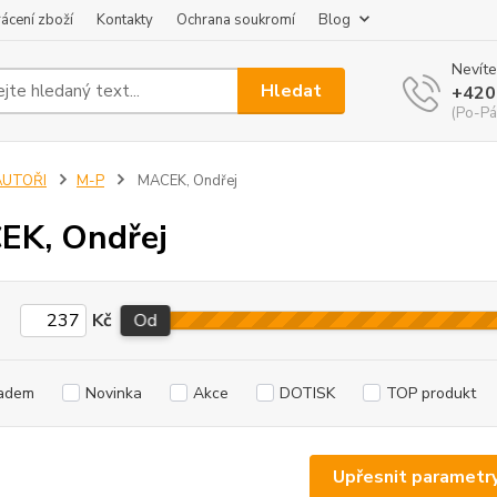
ácení zboží
Kontakty
Ochrana soukromí
Blog
Nevíte
Hledat
+420
(Po-Pá
AUTOŘI
M-P
MACEK, Ondřej
EK, Ondřej
Kč
Od
adem
Novinka
Akce
DOTISK
TOP produkt
Upřesnit parametr