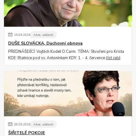
15
.
06
.
2026
Akce, události
DUŠE SLOVÁCKA, Duchovní obnova
PŘEDNÁŠEJÍCÍ: Vojtěch Kodet O.Carm. TÉMA: Stvořeni pro Krista
KDE: Blatnice pod sv. Antonínkem KDY: 1. - 4. července
číst celé
28
.
05
.
2026
Akce, události
ŠIŘITELÉ POKOJE