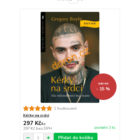
349 Kč
- 15 %
1 hodnocení
Kérky na srdci
297 Kč
/
ks
poslední 3 ks
297 Kč
bez DPH
Přidat do košíku