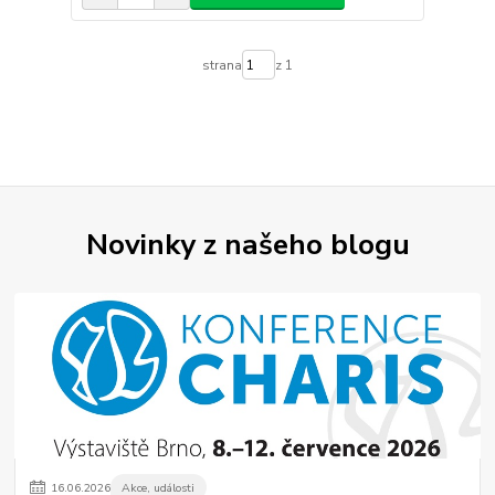
strana
z 1
Novinky z našeho blogu
16
.
06
.
2026
Akce, události