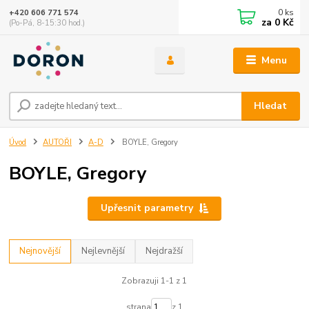
0
ks
+420 606 771 574
za
0 Kč
(Po-Pá, 8-15:30 hod.)
Menu
Hledat
Úvod
AUTOŘI
A-D
BOYLE, Gregory
BOYLE, Gregory
Upřesnit parametry
Nejnovější
Nejlevnější
Nejdražší
Zobrazuji 1-1 z 1
strana
z 1