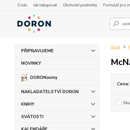
O nás
Jak nakupovat
Obchodní podmínky
Formulář pro vr
Úvod
PŘIPRAVUJEME
McN
NOVINKY
DORONoviny
Cena:
NAKLADATELSTVÍ DORON
Skl
KNIHY
SVÁTOSTI
KALENDÁŘE