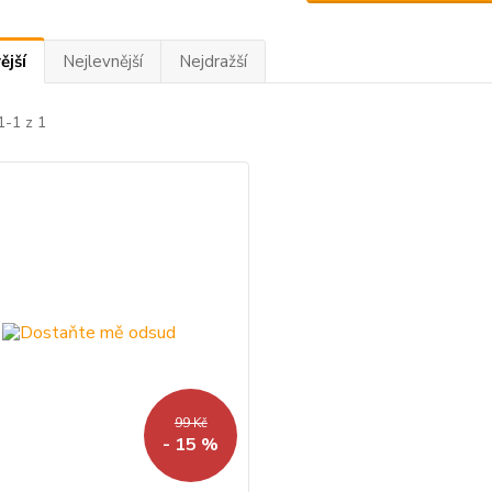
ější
Nejlevnější
Nejdražší
1-1 z 1
99 Kč
- 15 %