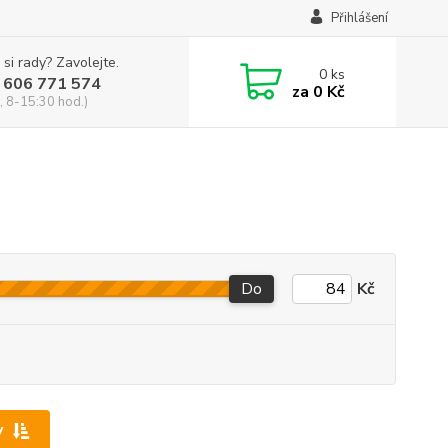
Přihlášení
 si rady? Zavolejte.
0
ks
 606 771 574
za
0 Kč
, 8-15:30 hod.)
Do
Kč
y