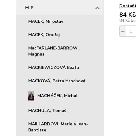
Dostaň
M-P
84 Kč
84 Kč
be
MACEK, Miroslav
MACEK, Ondřej
MacFARLANE-BARROW,
Magnus
MACKIEWICZOVÁ Beata
MACKOVÁ, Petra Hrochová
MACHÁČEK, Michal
MACHULA, Tomáš
MAILLARDOVI, Marie a Jean-
Baptiste