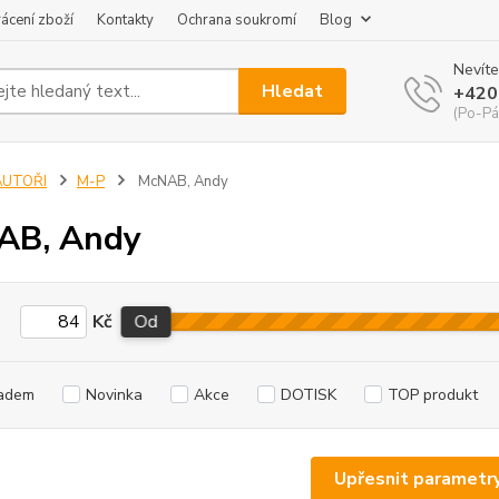
ácení zboží
Kontakty
Ochrana soukromí
Blog
Nevíte
Hledat
+420
(Po-Pá
AUTOŘI
M-P
McNAB, Andy
AB, Andy
Kč
Od
adem
Novinka
Akce
DOTISK
TOP produkt
Upřesnit parametr