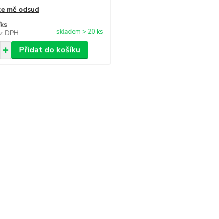
te mě odsud
/
ks
skladem > 20 ks
z DPH
Přidat do košíku