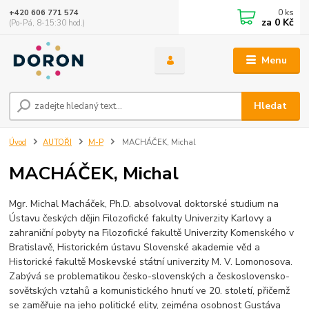
0
ks
+420 606 771 574
za
0 Kč
(Po-Pá, 8-15:30 hod.)
Menu
Hledat
Úvod
AUTOŘI
M-P
MACHÁČEK, Michal
MACHÁČEK, Michal
Mgr. Michal Macháček, Ph.D. absolvoval doktorské studium na
Ústavu českých dějin Filozofické fakulty Univerzity Karlovy a
zahraniční pobyty na Filozofické fakultě Univerzity Komenského v
Bratislavě, Historickém ústavu Slovenské akademie věd a
Historické fakultě Moskevské státní univerzity M. V. Lomonosova.
Zabývá se problematikou česko-slovenských a československo-
sovětských vztahů a komunistického hnutí ve 20. století, přičemž
se zaměřuje na jeho politické elity, zejména osobnost Gustáva