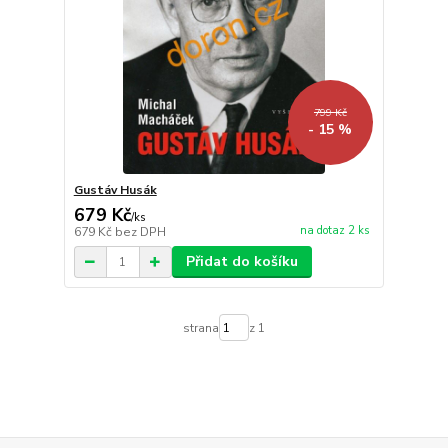
799 Kč
- 15 %
Gustáv Husák
679 Kč
/
ks
na dotaz 2 ks
679 Kč
bez DPH
Přidat do košíku
strana
z 1