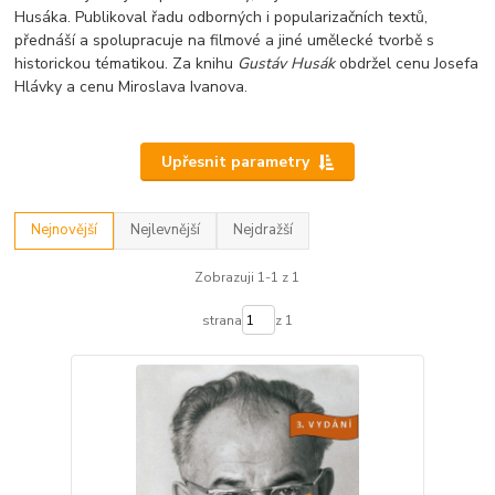
Husáka. Publikoval řadu odborných i popularizačních textů,
přednáší a spolupracuje na filmové a jiné umělecké tvorbě s
historickou tématikou. Za knihu
Gustáv Husák
obdržel cenu Josefa
Hlávky a cenu Miroslava Ivanova.
Upřesnit parametry
Nejnovější
Nejlevnější
Nejdražší
Zobrazuji 1-1 z 1
strana
z 1