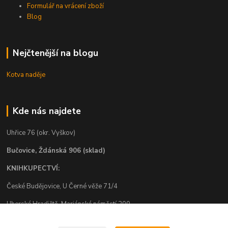
Formulář na vrácení zboží
Blog
Nejčtenější na blogu
Kotva naděje
Kde nás najdete
Uhřice 76 (okr. Vyškov)
Bučovice, Ždánská 906 (sklad)
KNIHKUPECTVÍ:
České Budějovice, U Černé věže 71/4
Uherské Hradiště, Mariánské náměstí 200
Uherský Brod, Mariánské náměstí 13