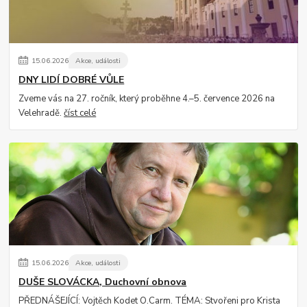
15
.
06
.
2026
Akce, události
DNY LIDÍ DOBRÉ VŮLE
Zveme vás na 27. ročník, který proběhne 4.–5. července 2026 na
Velehradě.
číst celé
15
.
06
.
2026
Akce, události
DUŠE SLOVÁCKA, Duchovní obnova
PŘEDNÁŠEJÍCÍ: Vojtěch Kodet O.Carm. TÉMA: Stvořeni pro Krista