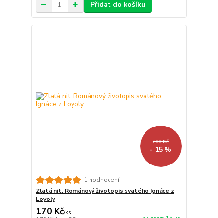
Přidat do košíku
200 Kč
- 15 %
1 hodnocení
Zlatá nit. Románový životopis svatého Ignáce z
Loyoly
170 Kč
/
ks