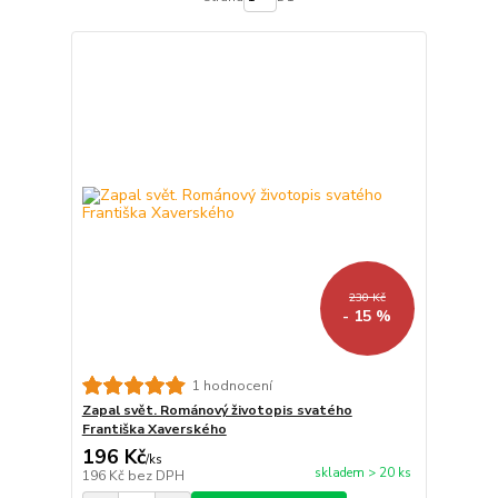
230 Kč
- 15 %
1 hodnocení
Zapal svět. Románový životopis svatého
Františka Xaverského
196 Kč
/
ks
skladem > 20 ks
196 Kč
bez DPH