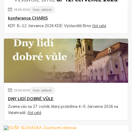
16
.
06
.
2026
Akce, události
konference CHARIS
KDY: 8.–12. července 2026 KDE: Výstaviště Brno
číst celé
15
.
06
.
2026
Akce, události
DNY LIDÍ DOBRÉ VŮLE
Zveme vás na 27. ročník, který proběhne 4.–5. července 2026 na
Velehradě.
číst celé