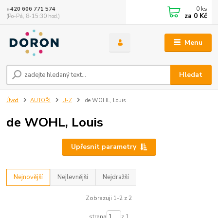
0
ks
+420 606 771 574
za
0 Kč
(Po-Pá, 8-15:30 hod.)
Menu
Hledat
Úvod
AUTOŘI
U-Z
de WOHL, Louis
de WOHL, Louis
Upřesnit parametry
Nejnovější
Nejlevnější
Nejdražší
Zobrazuji 1-2 z 2
strana
z 1