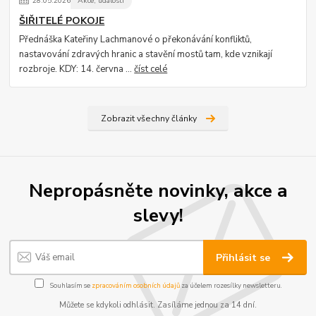
28
.
05
.
2026
Akce, události
ŠIŘITELÉ POKOJE
Přednáška Kateřiny Lachmanové o překonávání konfliktů,
nastavování zdravých hranic a stavění mostů tam, kde vznikají
rozbroje. KDY: 14. června ...
číst celé
Zobrazit všechny články
Nepropásněte novinky, akce a
slevy!
Přihlásit se
Souhlasím se
zpracováním osobních údajů
za účelem rozesílky newsletteru.
Můžete se kdykoli odhlásit. Zasíláme jednou za 14 dní.