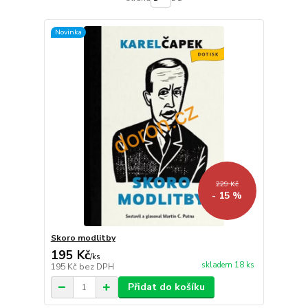
Novinka
229 Kč
- 15 %
Skoro modlitby
195 Kč
/
ks
skladem 18 ks
195 Kč
bez DPH
Přidat do košíku