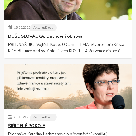
15
.
06
.
2026
Akce, události
DUŠE SLOVÁCKA, Duchovní obnova
PŘEDNÁŠEJÍCÍ: Vojtěch Kodet O.Carm. TÉMA: Stvořeni pro Krista
KDE: Blatnice pod sv. Antonínkem KDY: 1. - 4. července
číst celé
28
.
05
.
2026
Akce, události
ŠIŘITELÉ POKOJE
Přednáška Kateřiny Lachmanové o překonávání konfliktů,