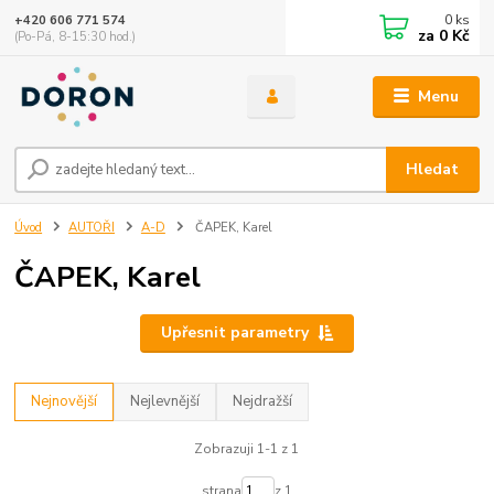
0
ks
+420 606 771 574
za
0 Kč
(Po-Pá, 8-15:30 hod.)
Menu
Hledat
Úvod
AUTOŘI
A-D
ČAPEK, Karel
ČAPEK, Karel
Upřesnit parametry
Nejnovější
Nejlevnější
Nejdražší
Zobrazuji 1-1 z 1
strana
z 1