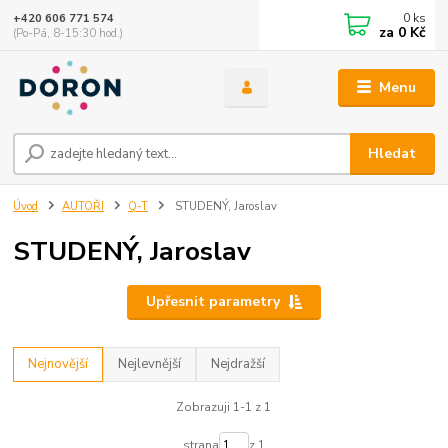
0
ks
+420 606 771 574
za
0 Kč
(Po-Pá, 8-15:30 hod.)
Menu
Hledat
Úvod
AUTOŘI
Q-T
STUDENÝ, Jaroslav
STUDENÝ, Jaroslav
Upřesnit parametry
Nejnovější
Nejlevnější
Nejdražší
Zobrazuji 1-1 z 1
strana
z 1