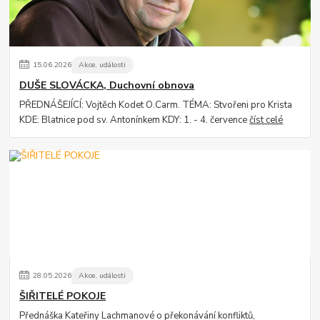
15
.
06
.
2026
Akce, události
DUŠE SLOVÁCKA, Duchovní obnova
PŘEDNÁŠEJÍCÍ: Vojtěch Kodet O.Carm. TÉMA: Stvořeni pro Krista
KDE: Blatnice pod sv. Antonínkem KDY: 1. - 4. července
číst celé
28
.
05
.
2026
Akce, události
ŠIŘITELÉ POKOJE
Přednáška Kateřiny Lachmanové o překonávání konfliktů,