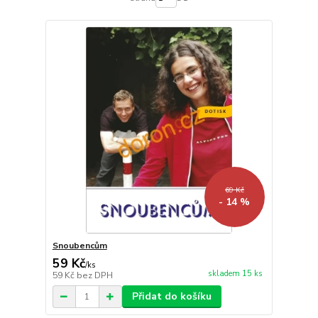
69 Kč
- 14 %
Snoubencům
59 Kč
/
ks
skladem 15 ks
59 Kč
bez DPH
Přidat do košíku