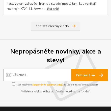
nastavování zdravých hranic a stavění mostů tam, kde vznikají
rozbroje. KDY: 14. června ...
číst celé
Zobrazit všechny články
Nepropásněte novinky, akce a
slevy!
Přihlásit se
Souhlasím se
zpracováním osobních údajů
za účelem rozesílky newsletteru.
Můžete se kdykoli odhlásit. Zasíláme jednou za 14 dní.