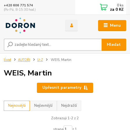
0
ks
+420 606 771 574
za
0 Kč
(Po-Pá, 8-15:30 hod.)
Menu
Hledat
Úvod
AUTOŘI
U-Z
WEIS, Martin
WEIS, Martin
Upřesnit parametry
Nejnovější
Nejlevnější
Nejdražší
Zobrazuji 1-2 z 2
strana
z 1