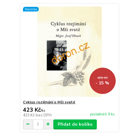
Novinka
498 Kč
- 15 %
Cyklus rozjímání o Mši svaté
423 Kč
/
ks
posledních 9 ks
423 Kč
bez DPH
Přidat do košíku