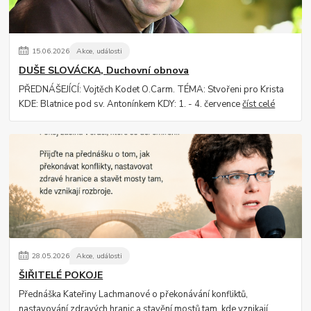
15
.
06
.
2026
Akce, události
DUŠE SLOVÁCKA, Duchovní obnova
PŘEDNÁŠEJÍCÍ: Vojtěch Kodet O.Carm. TÉMA: Stvořeni pro Krista
KDE: Blatnice pod sv. Antonínkem KDY: 1. - 4. července
číst celé
28
.
05
.
2026
Akce, události
ŠIŘITELÉ POKOJE
Přednáška Kateřiny Lachmanové o překonávání konfliktů,
nastavování zdravých hranic a stavění mostů tam, kde vznikají