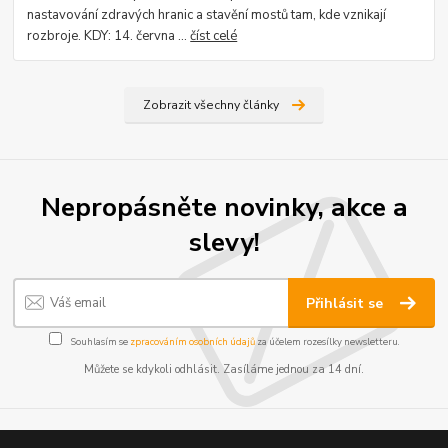
nastavování zdravých hranic a stavění mostů tam, kde vznikají
rozbroje. KDY: 14. června ...
číst celé
Zobrazit všechny články
Nepropásněte novinky, akce a
slevy!
Přihlásit se
Souhlasím se
zpracováním osobních údajů
za účelem rozesílky newsletteru.
Můžete se kdykoli odhlásit. Zasíláme jednou za 14 dní.