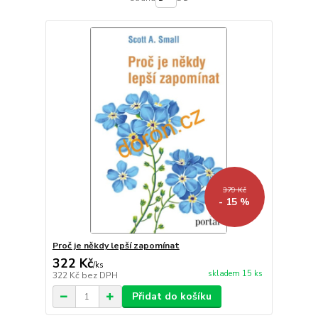
379 Kč
- 15 %
Proč je někdy lepší zapomínat
322 Kč
/
ks
skladem 15 ks
322 Kč
bez DPH
Přidat do košíku