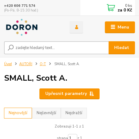
0
ks
+420 606 771 574
za
0 Kč
(Po-Pá, 8-15:30 hod.)
Menu
Hledat
Úvod
AUTOŘI
Q-T
SMALL, Scott A.
SMALL, Scott A.
Upřesnit parametry
Nejnovější
Nejlevnější
Nejdražší
Zobrazuji 1-1 z 1
strana
z 1