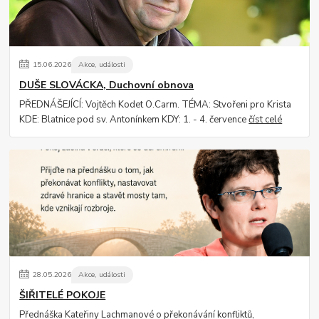
15
.
06
.
2026
Akce, události
DUŠE SLOVÁCKA, Duchovní obnova
PŘEDNÁŠEJÍCÍ: Vojtěch Kodet O.Carm. TÉMA: Stvořeni pro Krista
KDE: Blatnice pod sv. Antonínkem KDY: 1. - 4. července
číst celé
28
.
05
.
2026
Akce, události
ŠIŘITELÉ POKOJE
Přednáška Kateřiny Lachmanové o překonávání konfliktů,